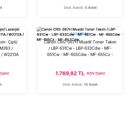
t
Stok Adedi
:
5 Adet
tonermax
m- Çipli/
Canon CRG-067H Muadil Toner Takım
 M283 /
/ LBP-631Cw - LBP-633Cdw - MF-
 / W2213A
651Cw - MF-655Cdw - MF-655Cx -
MF-657Cdw
1.769,82 TL
Dahil
KDV Dahil
t
Stok Adedi
:
14 Adet