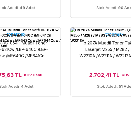
Stok Adedi
:
49 Adet
Stok Adedi
:
90 Ade
tonermax
tonermax
CRG-054H Muadil Toner
Hp 207A Muadil Toner Takı
P-621Cw /LBP-640C /LBP-
Laserjet M255 / M282 /
dw /MF640C /MF641Cn
W2210A /W2211A / W2212A
 /MF642Cdw / MF643Cdw /
dw / MF645Cx/ MF654cx
75,63 TL
2.702,41 TL
KDV Dahil
KDV 
Stok Adedi
:
4 Adet
Stok Adedi
:
51 Ade