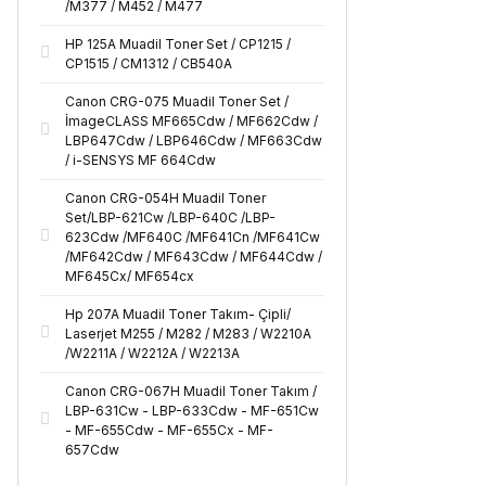
/M377 / M452 / M477
HP 125A Muadil Toner Set / CP1215 /
CP1515 / CM1312 / CB540A
Canon CRG-075 Muadil Toner Set /
İmageCLASS MF665Cdw / MF662Cdw /
LBP647Cdw / LBP646Cdw / MF663Cdw
/ i-SENSYS MF 664Cdw
Canon CRG-054H Muadil Toner
Set/LBP-621Cw /LBP-640C /LBP-
623Cdw /MF640C /MF641Cn /MF641Cw
/MF642Cdw / MF643Cdw / MF644Cdw /
MF645Cx/ MF654cx
Hp 207A Muadil Toner Takım- Çipli/
Laserjet M255 / M282 / M283 / W2210A
/W2211A / W2212A / W2213A
Canon CRG-067H Muadil Toner Takım /
LBP-631Cw - LBP-633Cdw - MF-651Cw
- MF-655Cdw - MF-655Cx - MF-
657Cdw