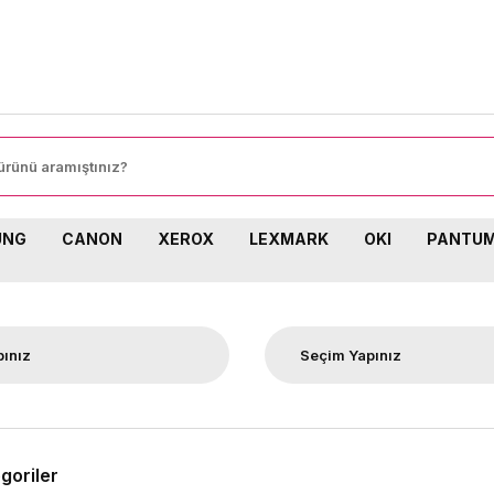
8000 TL ÜZER
UNG
CANON
XEROX
LEXMARK
OKI
PANTU
egoriler