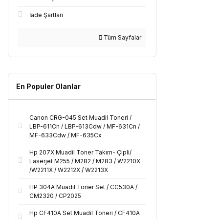
İade Şartları
Tüm Sayfalar
En Populer Olanlar
Canon CRG-045 Set Muadil Toneri /
LBP-611Cn / LBP-613Cdw / MF-631Cn /
MF-633Cdw / MF-635Cx
Hp 207X Muadil Toner Takım- Çipli/
Laserjet M255 / M282 / M283 / W2210X
/W2211X / W2212X / W2213X
HP 304A Muadil Toner Set / CC530A /
CM2320 / CP2025
Hp CF410A Set Muadil Toneri / CF410A