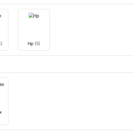
4)
Hp
(5)
x