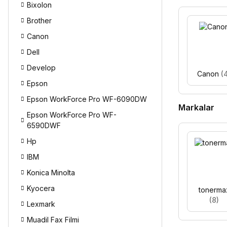
Bixolon
Brother
Canon
Dell
Develop
Canon
(
Epson
Epson WorkForce Pro WF-6090DW
Markalar
Epson WorkForce Pro WF-
6590DWF
Hp
IBM
Konica Minolta
Kyocera
tonerma
(8)
Lexmark
Muadil Fax Filmi