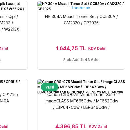
tonermax
m- Çipli/
HP 304A Muadil Toner Set / CC530A /
 M283 /
CM2320 / CP2025
 / W2213X
1.644,75 TL
ahil
KDV Dahil
t
Stok Adedi
:
43 Adet
YENİ
/ CP1215 /
Canon CRG-075 Muadil Toner Set /
B540A
İmageCLASS MF665Cdw / MF662Cdw
/ LBP647Cdw / LBP646Cdw /
MF663Cdw / i-SENSYS MF 664Cdw
4.396,85 TL
Dahil
KDV Dahil