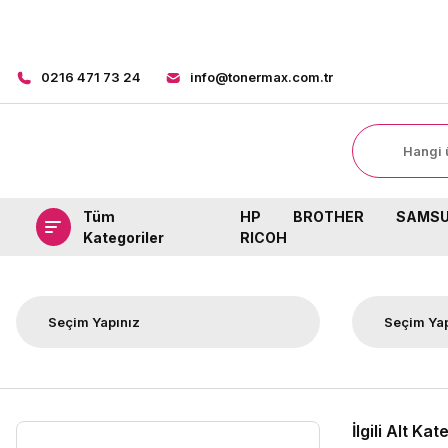
0216 471 73 24
info@tonermax.com.tr
Tüm
HP
BROTHER
SAMS
Kategoriler
RICOH
İlgili Alt Kat