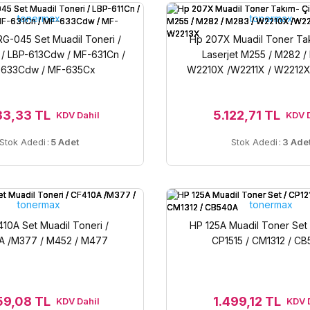
tonermax
tonermax
G-045 Set Muadil Toneri /
Hp 207X Muadil Toner Takı
 / LBP-613Cdw / MF-631Cn /
Laserjet M255 / M282 /
633Cdw / MF-635Cx
W2210X /W2211X / W2212X
33,33 TL
5.122,71 TL
KDV Dahil
KDV D
Stok Adedi
:
5 Adet
Stok Adedi
:
3 Ade
tonermax
tonermax
10A Set Muadil Toneri /
HP 125A Muadil Toner Set 
A /M377 / M452 / M477
CP1515 / CM1312 / C
59,08 TL
1.499,12 TL
KDV Dahil
KDV 