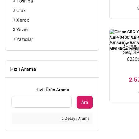
Toshiba
Utax
Xerox
Yazıcı
Yazıcılar
Canon 
Set/LB
623C
/MF641Cw
Hızlı Arama
MF644C
2.5
Hızlı Ürün Arama
Ara
Detaylı Arama