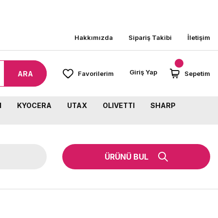
İ SİPARİŞLERİNİZDE KARGO BEDAVA!
Hakkımızda
Sipariş Takibi
İletişim
Giriş Yap
ARA
Favorilerim
Sepetim
M
KYOCERA
UTAX
OLIVETTI
SHARP
ÜRÜNÜ BUL