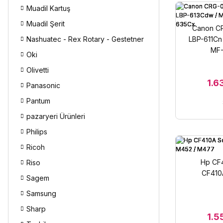
Muadil Kartuş
Muadil Şerit
Canon CR
Nashuatec - Rex Rotary - Gestetner
LBP-611Cn
MF-
Oki
Olivetti
1.6
Panasonic
Pantum
pazaryeri Ürünleri
Philips
Ricoh
Hp CF4
Riso
CF410
Sagem
Samsung
Sharp
1.5