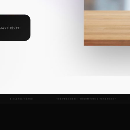
AX® FIYATI
UM
1998'DEN BERİ — DOLUMTÜRK & TONERMAX®
28 YIL TECRÜBE