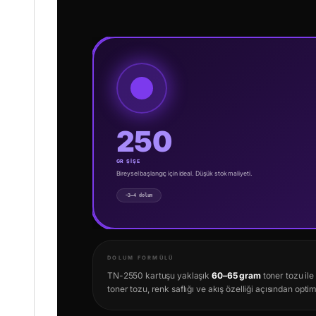
250
GR ŞİŞE
Bireysel başlangıç için ideal. Düşük stok maliyeti.
~3–4 dolum
DOLUM FORMÜLÜ
TN-2550 kartuşu yaklaşık
60–65 gram
toner tozu il
toner tozu, renk saflığı ve akış özelliği açısından optim