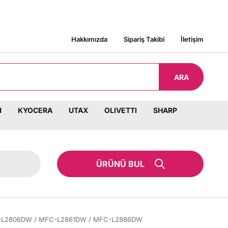
RGO BEDAVA!
Hakkımızda
Sipariş Takibi
İletişim
ARA
M
KYOCERA
UTAX
OLIVETTI
SHARP
ÜRÜNÜ BUL
MFC-L2806DW / MFC-L2861DW / MFC-L2886DW