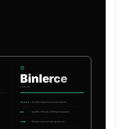
Binlerce
YORUM
28 yıldır kazanılmış müşteri güveni
★★★★★
ISO/IEC 19752 & 24711 test standardı
ISO
Müşteri memnuniyeti güvencesi
%100