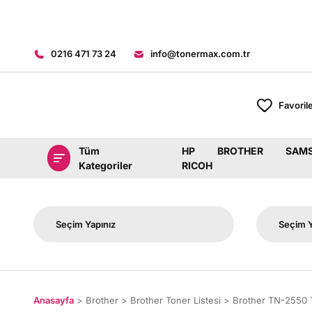
0216 471 73 24
info@tonermax.com.tr
Favoril
Tüm
HP
BROTHER
SAM
Kategoriler
RICOH
Anasayfa
Brother
Brother Toner Listesi
Brother TN-2550 