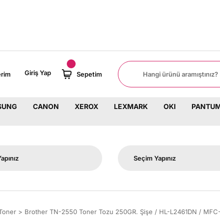
8000 TL ÜZERİ SİPARİŞLERİNİZDE KA
Giriş Yap
erim
Sepetim
SUNG
CANON
XEROX
LEXMARK
OKI
PANTU
Toner
Brother TN-2550 Toner Tozu 250GR. Şişe / HL-L2461DN / 