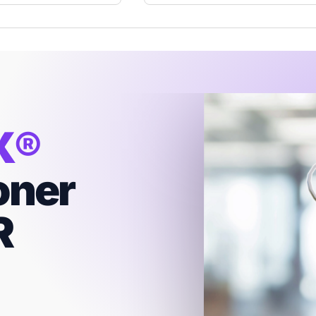
X®
oner
R