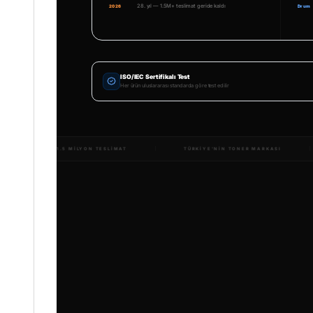
28. yıl — 1.5M+ teslimat geride kaldı
2026
Drum
ISO/IEC Sertifikalı Test
Her ürün uluslararası standarda göre test edilir
14.000+ ÇEŞIT
1.5 MILYON TESLIMAT
TÜRKIY