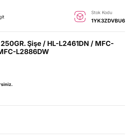
Stok Kodu
git
1YK3ZDVBU6
 250GR. Şişe / HL-L2461DN / MFC-
 MFC-L2886DW
rsiniz.