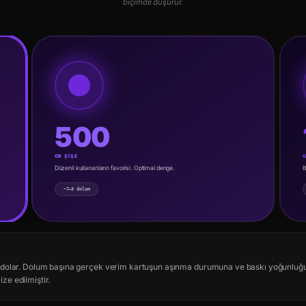
biçimde düşürür.
500
GR ŞİŞE
G
Düzenli kullananların favorisi. Optimal denge.
B
~7–8 dolum
e dolar. Dolum başına gerçek verim kartuşun aşınma durumuna ve baskı yoğunluğ
ize edilmiştir.