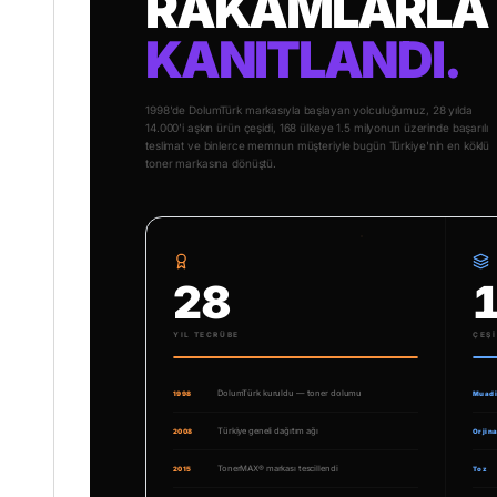
RAKAMLARLA
KANITLANDI.
1998'de DolumTürk markasıyla başlayan yolculuğumuz, 28 yılda
14.000'i aşkın ürün çeşidi, 168 ülkeye 1.5 milyonun üzerinde başarılı
teslimat ve binlerce memnun müşteriyle bugün Türkiye'nin en köklü
toner markasına dönüştü.
28
YIL TECRÜBE
ÇEŞI
DolumTürk kuruldu — toner dolumu
1998
Muadi
Türkiye geneli dağıtım ağı
2008
Orjina
TonerMAX® markası tescillendi
2015
Toz