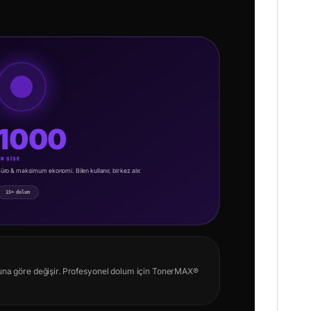
1000
R ŞİŞE
üro & maksimum ekonomi. Bilen kullanır, bir kez alır.
15+ dolum
una göre değişir. Profesyonel dolum için TonerMAX®