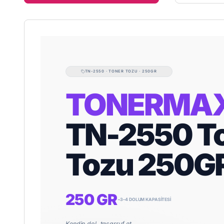
TN-2550 · TONER TOZU · 250GR
TONERMA
TN-2550 T
Tozu 250G
250 GR
~3–4 DOLUM KAPASITESI
Kendin dol, tasarruf et.