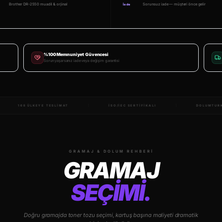
Brother DR-2550 muadil & orjinal
Sorunsuz iade — müşteri önce gelir
İade
%100 Memnuniyet Güvencesi
Sorun yaşarsanız iade veya değişim garantisi
E'NIN TONER MARKASI
168 ÜLKEYE TESLIMAT
ISO/IEC SERTIFI
GRAMAJ & DOLUM REHBERI
GRAMAJ
SEÇİMİ.
Doğru gramajda toner tozu seçimi, kartuş başına maliyeti dramatik