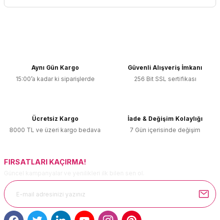
Yorum Yaz
Bu ürünün fiyat bilgisi, resim, ürün açıklamalarında ve diğer
konularda yetersiz gördüğünüz noktaları öneri formunu
kullanarak tarafımıza iletebilirsiniz.
Görüş ve önerileriniz için teşekkür ederiz.
Aynı Gün Kargo
Güvenli Alışveriş İmkanı
15:00’a kadar ki siparişlerde
256 Bit SSL sertifikası
Ürün resmi kalitesiz, bozuk veya görüntülenemiyor.
Ürün açıklamasında eksik bilgiler bulunuyor.
Ürün bilgilerinde hatalar bulunuyor.
Ücretsiz Kargo
İade & Değişim Kolaylığı
Ürün fiyatı diğer sitelerden daha pahalı.
8000 TL ve üzeri kargo bedava
7 Gün içerisinde değişim
Bu ürüne benzer farklı alternatifler olmalı.
FIRSATLARI KAÇIRMA!
Güncel kampanyalar ve yenilikleri ilk bilen sen ol.
Gönder