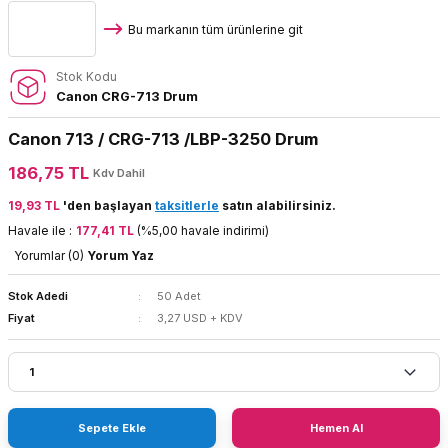
Bu markanın tüm ürünlerine git
Stok Kodu
Canon CRG-713 Drum
Canon 713 / CRG-713 /LBP-3250 Drum
186,75 TL
Kdv Dahil
19,93 TL
'den başlayan
taksitlerle
satın alabilirsiniz.
Havale ile :
177,41 TL
(%5,00 havale indirimi)
Yorumlar (0)
Yorum Yaz
Stok Adedi
50 Adet
Fiyat
3,27 USD + KDV
Sepete Ekle
Hemen Al