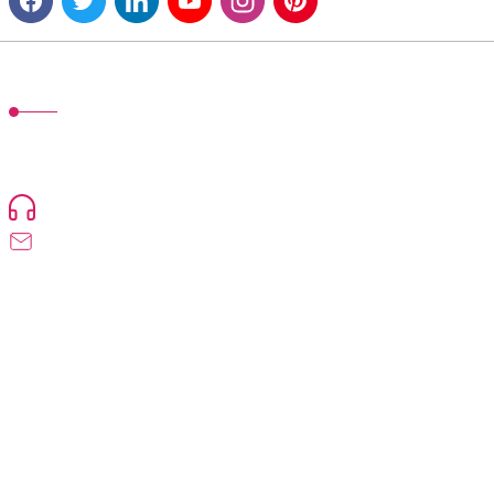
MÜŞTERİ HİZMETLERİ
TonerMAX® 14.000 çeşit ürünle yelpazesi ve operasyonel olarak 160
ülkeye ürün gönderimi yapan kadrosuyla hizmet vermeye devam
etmektedir.
Devamı...
0216 471 73 24
info@tonermax.com.tr
Üyelik
Kurumsal
Alışveriş