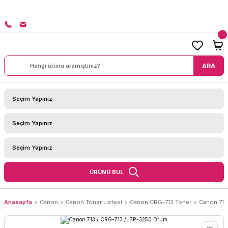
8000 TL ÜZERİ SİPARİŞLERİNİZDE KARGO BEDAVA!
ARA
ÜRÜNÜ BUL
Anasayfa
Canon
Canon Toner Listesi
Canon CRG-713 Toner
Canon 713