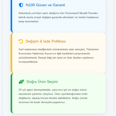
%100 Güven ve Garanti
Dolumturk.com'dan satın aldığınız tüm Tonermax® Muadil Tonerler,
teknik servis onaylı değişim garantisi altındadır ve üretim hatalarına
karşı korumalıdır.
Değişim & İade Politikası
Sarf malzemesi niteliğindeki ürünlerimizde iade süreçleri, Tüketicinin
Korunması Hakkında Kanun'un ilgili maddeleri çerçevesinde
yürütülmektedir. Detaylı bilgi için İptal ve İade Şartları sayfamızı
inceleyebilirsiniz.
Doğru Ürün Seçimi
25 yılı aşkın deneyimimizle, yazıcınız için en doğru ürünü
seçmenize yardımcı oluyoruz. Ürün uyumluluğundan emin
değilseniz, sipariş öncesi destek alabilirsiniz. Doğru ürünle
sorunsuz bir baskı deneyimi yaşarsınız.