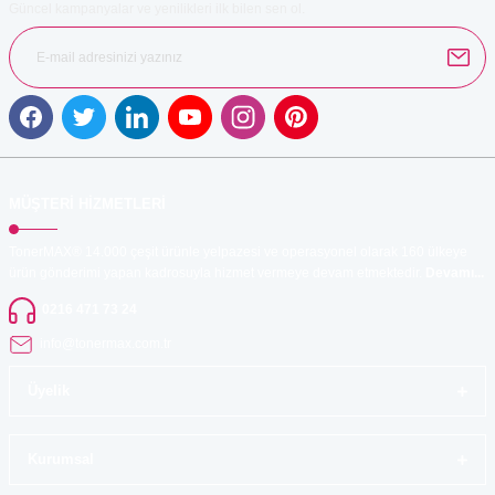
Güncel kampanyalar ve yenilikleri ilk bilen sen ol.
Gönder
MÜŞTERİ HİZMETLERİ
TonerMAX® 14.000 çeşit ürünle yelpazesi ve operasyonel olarak 160 ülkeye
ürün gönderimi yapan kadrosuyla hizmet vermeye devam etmektedir.
Devamı...
0216 471 73 24
info@tonermax.com.tr
Üyelik
Kurumsal