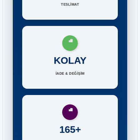
TESLİMAT
KOLAY
İADE & DEĞİŞİM
165+