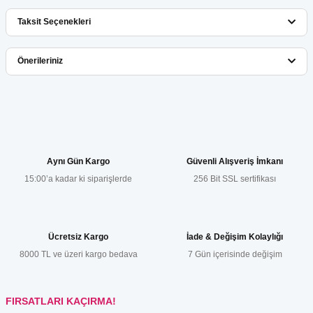
Taksit Seçenekleri
Bu ürüne ilk yorumu siz yapın!
Önerileriniz
Yorum Yaz
Bu ürünün fiyat bilgisi, resim, ürün açıklamalarında ve diğer
konularda yetersiz gördüğünüz noktaları öneri formunu kullanarak
tarafımıza iletebilirsiniz.
Görüş ve önerileriniz için teşekkür ederiz.
Aynı Gün Kargo
Güvenli Alışveriş İmkanı
15:00’a kadar ki siparişlerde
256 Bit SSL sertifikası
Ürün resmi kalitesiz, bozuk veya görüntülenemiyor.
Ürün açıklamasında eksik bilgiler bulunuyor.
Ürün bilgilerinde hatalar bulunuyor.
Ücretsiz Kargo
İade & Değişim Kolaylığı
Ürün fiyatı diğer sitelerden daha pahalı.
8000 TL ve üzeri kargo bedava
7 Gün içerisinde değişim
Bu ürüne benzer farklı alternatifler olmalı.
FIRSATLARI KAÇIRMA!