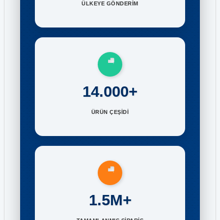
ÜLKEYE GÖNDERİM
14.000+
ÜRÜN ÇEŞİDİ
1.5M+