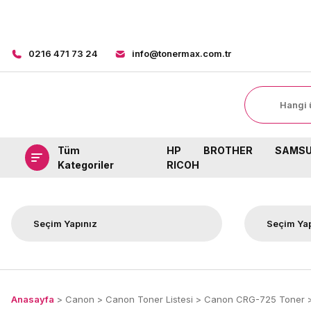
0216 471 73 24
info@tonermax.com.tr
Tüm
HP
BROTHER
SAMS
Kategoriler
RICOH
Anasayfa
Canon
Canon Toner Listesi
Canon CRG-725 Toner