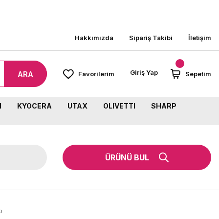
8000 TL ÜZERİ SİPARİŞLERİNİZDE KARGO BEDAVA!
Hakkımızda
Sipariş Takibi
İletişim
Giriş Yap
ARA
Favorilerim
Sepetim
M
KYOCERA
UTAX
OLIVETTI
SHARP
ÜRÜNÜ BUL
p