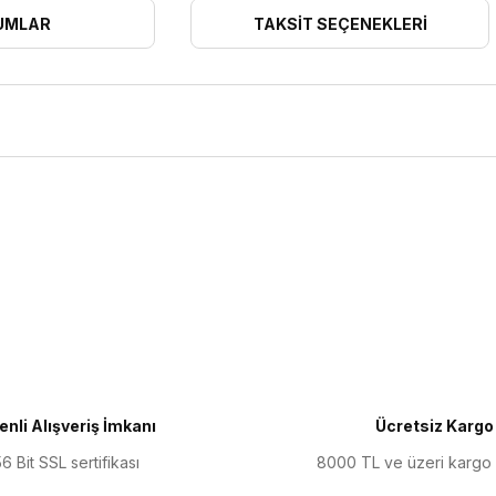
UMLAR
TAKSIT SEÇENEKLERI
ularda yetersiz gördüğünüz noktaları öneri formunu kullanarak tarafımıza 
Bu ürüne ilk yorumu siz yapın!
Yorum Yaz
nli Alışveriş İmkanı
Ücretsiz Kargo
6 Bit SSL sertifikası
8000 TL ve üzeri kargo