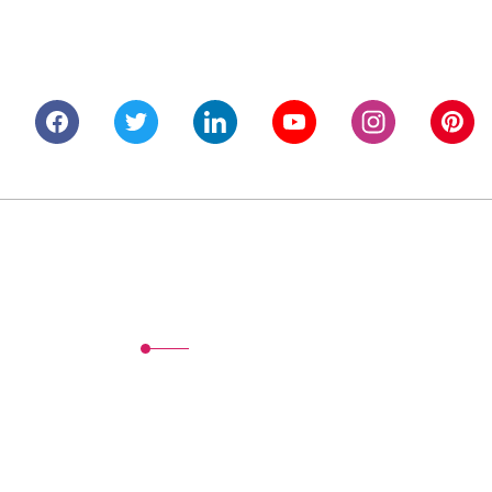
Alışveriş
Mesafeli Satış Sözleşmesi
Gizlilik ve Güvenlik
İptal İade Koşullari