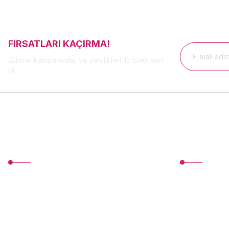
FIRSATLARI KAÇIRMA!
Güncel kampanyalar ve yenilikleri ilk bilen sen
ol.
MÜŞTERİ HİZMETLERİ
Üyelik
TonerMAX® 14.000 çeşit ürünle yelpazesi ve
Yeni Üyelik
operasyonel olarak 160 ülkeye ürün
Üye Girişi
gönderimi yapan kadrosuyla hizmet vermeye
devam etmektedir.
Devamı...
Şifremi Unuttu