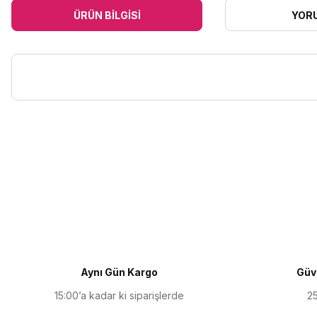
ÜRÜN BILGISI
YOR
Bu ürünün fiyat bilgisi, resim, ürün açıklamalarında ve diğer kon
Görüş ve önerileriniz için teşekkür ederiz.
Ürün resmi kalitesiz, bozuk veya görüntülenemiyor.
Ürün açıklamasında eksik bilgiler bulunuyor.
Ürün bilgilerinde hatalar bulunuyor.
Ürün fiyatı diğer sitelerden daha pahalı.
Aynı Gün Kargo
Güve
Bu ürüne benzer farklı alternatifler olmalı.
15:00’a kadar ki siparişlerde
25