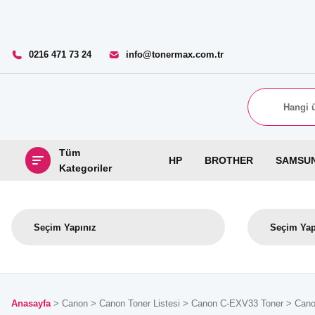
0216 471 73 24
info@tonermax.com.tr
Tüm
HP
BROTHER
SAMSU
Kategoriler
Anasayfa
Canon
Canon Toner Listesi
Canon C-EXV33 Toner
Cano