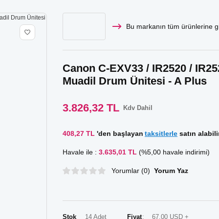
Bu markanın tüm ürünlerine gi
Canon C-EXV33 / IR2520 / IR2520
Muadil Drum Ünitesi - A Plus
3.826,32 TL
Kdv Dahil
408,27 TL
'den başlayan
taksitlerle
satın alabili
Havale ile :
3.635,01 TL
(%5,00 havale indirimi)
Yorumlar (0)
Yorum Yaz
Stok
14 Adet
Fiyat
67,00 USD +