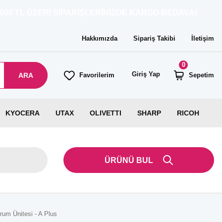
ZERİ SİPARİŞLERİNİZDE KARGO BEDAVA!
Hakkımızda
Sipariş Takibi
İletişim
0
Giriş Yap
ARA
Favorilerim
Sepetim
KYOCERA
UTAX
OLIVETTI
SHARP
RICOH
ÜRÜNÜ BUL
rum Ünitesi - A Plus