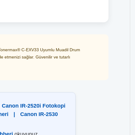
nmış Tonermax® C-EXV33 Uyumlu Muadil Drum
e etmenizi sağlar. Güvenilir ve tutarlı
Canon IR-2520i Fotokopi
neri
|
Canon IR-2530
hberi
okuyunuz.