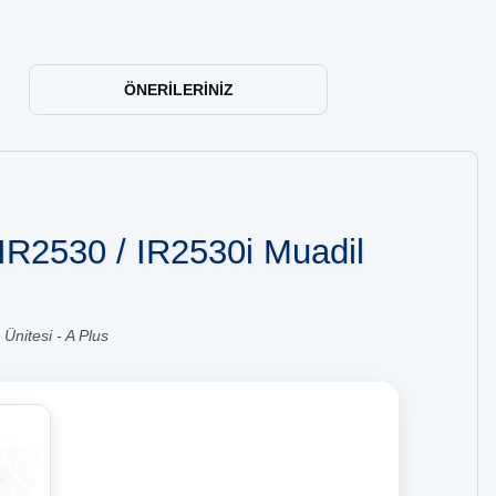
ÖNERILERINIZ
IR2530 / IR2530i Muadil
Ünitesi - A Plus