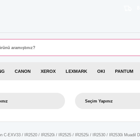
8000 TL Ü
NG
CANON
XEROX
LEXMARK
OKI
PANTUM
n C-EXV33 / IR2520 / IR2520i / IR2525 / IR2525i / IR2530 / IR2530i Muadil D