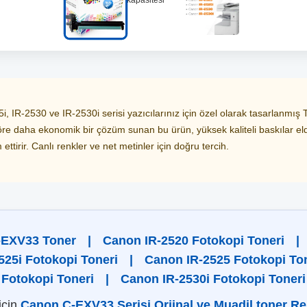
i, IR-2530 ve IR-2530i serisi yazıcılarınız için özel olarak tasarla
 göre daha ekonomik bir çözüm sunan bu ürün, yüksek kaliteli baskılar eld
ettirir. Canlı renkler ve net metinler için doğru tercih.
-EXV33 Toner
|
Canon IR-2520 Fotokopi Toneri
|
525i Fotokopi Toneri
|
Canon IR-2525 Fotokopi To
Fotokopi Toneri
|
Canon IR-2530i Fotokopi Toneri
için
Canon C-EXV33 Serisi Orjinal ve Muadil toner Re