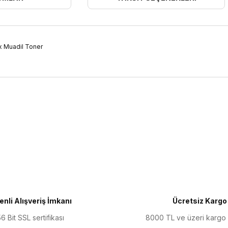
x Muadil Toner
ularda yetersiz gördüğünüz noktaları öneri formunu kullanarak tarafımıza 
Bu ürüne ilk yorumu siz yapın!
Yorum Yaz
nli Alışveriş İmkanı
Ücretsiz Kargo
6 Bit SSL sertifikası
8000 TL ve üzeri kargo