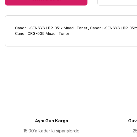
Canon i-SENSYS LBP-351x Muadil Toner , Canon i-SENSYS LBP-352
Canon CRG-039 Muadil Toner
Bu ürünün fiyat bilgisi, resim, ürün açıklamalarında ve diğer kon
Görüş ve önerileriniz için teşekkür ederiz.
Ürün resmi kalitesiz, bozuk veya görüntülenemiyor.
Ürün açıklamasında eksik bilgiler bulunuyor.
Ürün bilgilerinde hatalar bulunuyor.
Ürün fiyatı diğer sitelerden daha pahalı.
Aynı Gün Kargo
Güve
Bu ürüne benzer farklı alternatifler olmalı.
15:00’a kadar ki siparişlerde
25