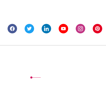
Alışveriş
Mesafeli Satış Sözleşmesi
Gizlilik ve Güvenlik
İptal İade Koşullari