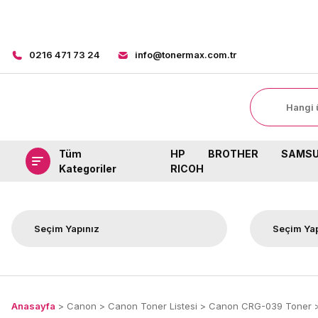
0216 471 73 24
info@tonermax.com.tr
Tüm
HP
BROTHER
SAMS
Kategoriler
RICOH
Anasayfa
Canon
Canon Toner Listesi
Canon CRG-039 Toner