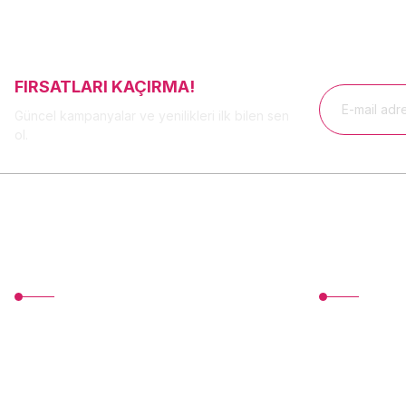
FIRSATLARI KAÇIRMA!
Güncel kampanyalar ve yenilikleri ilk bilen sen
ol.
MÜŞTERİ HİZMETLERİ
Üyelik
TonerMAX® 14.000 çeşit ürünle yelpazesi ve
Yeni Üyelik
operasyonel olarak 160 ülkeye ürün
Üye Girişi
gönderimi yapan kadrosuyla hizmet vermeye
devam etmektedir.
Devamı...
Şifremi Unuttu