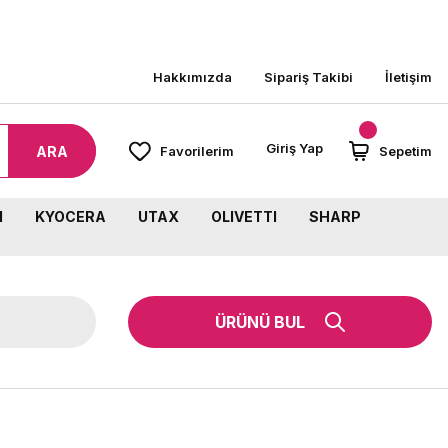
8000 TL ÜZERİ SİPARİŞLERİNİZDE KARGO BEDAVA
Hakkımızda
Sipariş Takibi
İletişim
Giriş Yap
ARA
Favorilerim
Sepetim
M
KYOCERA
UTAX
OLIVETTI
SHARP
ÜRÜNÜ BUL