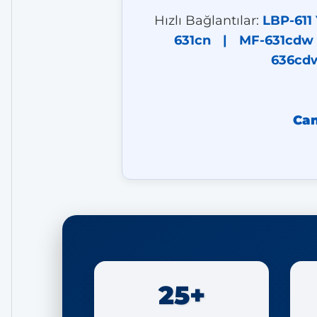
Hızlı Bağlantılar:
LBP-611 
631cn
|
MF-631cdw
636cd
Can
25+