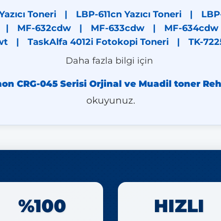
Yazıcı Toneri
|
LBP-611cn Yazıcı Toneri
|
LBP-
|
MF-632cdw
|
MF-633cdw
|
MF-634cdw
wt
|
TaskAlfa 4012i Fotokopi Toneri
|
TK-722
Daha fazla bilgi için
on CRG-045 Serisi Orjinal ve Muadil toner Re
okuyunuz.
%100
HIZLI