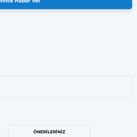
lince Haber Ver
ÖNERILERINIZ