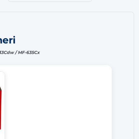
neri
633Cdw / MF-635Cx