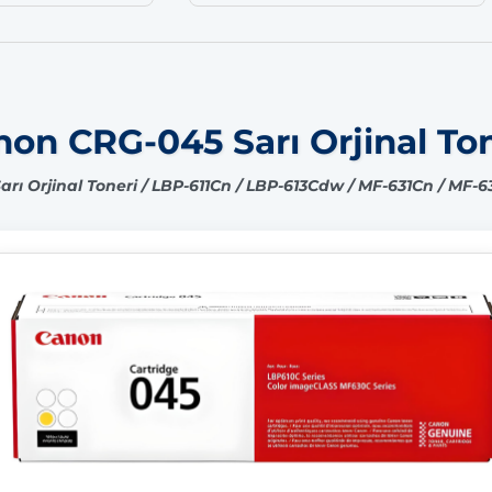
on CRG-045 Sarı Orjinal To
rı Orjinal Toneri / LBP-611Cn / LBP-613Cdw / MF-631Cn / MF-