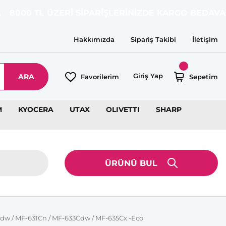
 ÜZERİ SİPARİŞLERİNİZDE KARGO BEDAVA!
Hakkımızda
Sipariş Takibi
İletişim
Giriş Yap
ARA
Favorilerim
Sepetim
M
KYOCERA
UTAX
OLIVETTI
SHARP
ÜRÜNÜ BUL
Cdw / MF-631Cn / MF-633Cdw / MF-635Cx -Eco