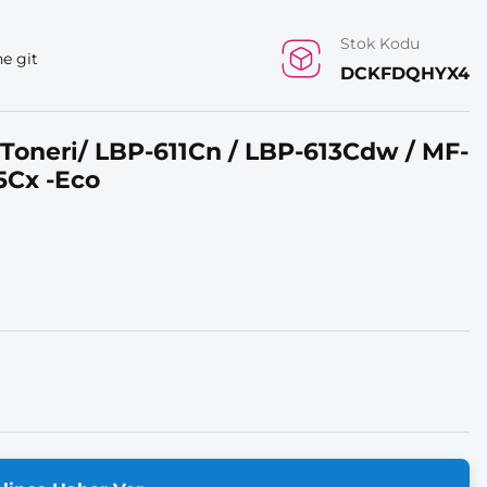
Stok Kodu
e git
DCKFDQHYX4
 Toneri/ LBP-611Cn / LBP-613Cdw / MF-
5Cx -Eco