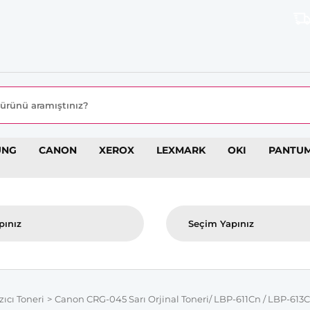
8000 TL
UNG
CANON
XEROX
LEXMARK
OKI
PANTU
zıcı Toneri
Canon CRG-045 Sarı Orjinal Toneri/ LBP-611Cn / LBP-613