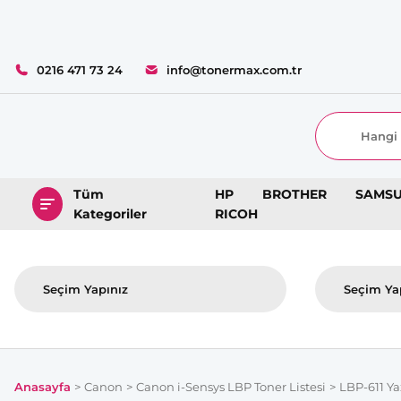
0216 471 73 24
info@tonermax.com.tr
Tüm
HP
BROTHER
SAMS
Kategoriler
RICOH
Anasayfa
Canon
Canon i-Sensys LBP Toner Listesi
LBP-611 Ya