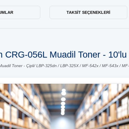
UMLAR
TAKSIT SEÇENEKLERI
 CRG-056L Muadil Toner - 10'lu
adil Toner - Çipli/ LBP-325dn / LBP-325X / MF-542x / MF-543x / M