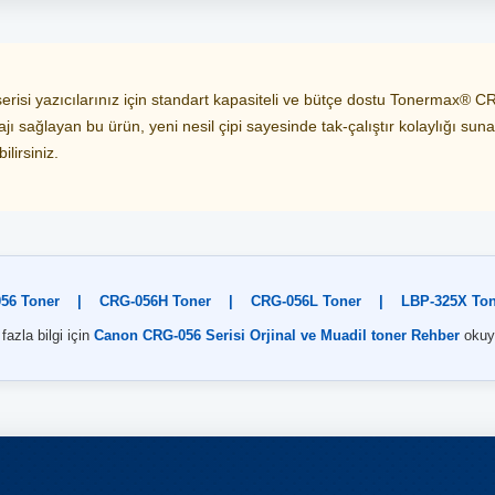
i yazıcılarınız için standart kapasiteli ve bütçe dostu Tonermax® CRG-
ı sağlayan bu ürün, yeni nesil çipi sayesinde tak-çalıştır kolaylığı suna
lirsiniz.
56 Toner
|
CRG-056H Toner
|
CRG-056L Toner
|
LBP-325X Ton
fazla bilgi için
Canon CRG-056 Serisi Orjinal ve Muadil toner Rehber
okuy