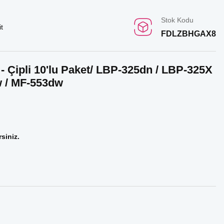
Stok Kodu
t
FDLZBHGAX8
 Çipli 10'lu Paket/ LBP-325dn / LBP-325X
w / MF-553dw
rsiniz.