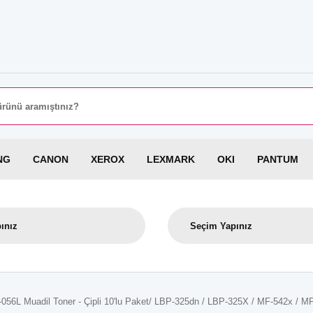
8000 TL
NG
CANON
XEROX
LEXMARK
OKI
PANTUM
56L Muadil Toner - Çipli 10'lu Paket/ LBP-325dn / LBP-325X / MF-542x / 