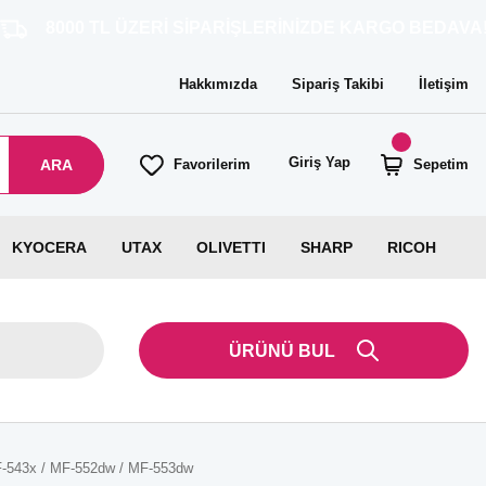
 ÜZERİ SİPARİŞLERİNİZDE KARGO BEDAVA!
Hakkımızda
Sipariş Takibi
İletişim
Giriş Yap
ARA
Favorilerim
Sepetim
KYOCERA
UTAX
OLIVETTI
SHARP
RICOH
ÜRÜNÜ BUL
MF-543x / MF-552dw / MF-553dw