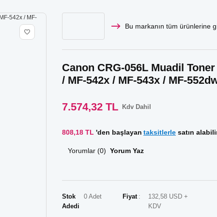
Bu markanın tüm ürünlerine gi
Canon CRG-056L Muadil Toner -
/ MF-542x / MF-543x / MF-552d
7.574,32 TL
Kdv Dahil
808,18 TL
'den başlayan
taksitlerle
satın alabili
Yorumlar (0)
Yorum Yaz
Stok
0 Adet
Fiyat
132,58 USD +
Adedi
KDV