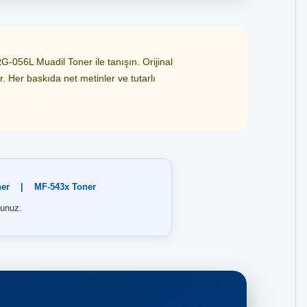
056L Muadil Toner ile tanışın. Orijinal
r. Her baskıda net metinler ve tutarlı
er
|
MF-543x Toner
unuz.