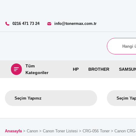
0216 471 73 24
info@tonermax.com.tr
Tüm
HP
BROTHER
SAMSU
Kategoriler
Anasayfa
Canon
Canon Toner Listesi
CRG-056 Toner
Canon CRG-0