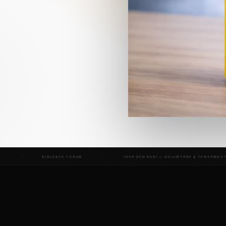
 YORUM
1998'DEN BERİ — DOLUMTÜRK & TONERMAX®
28 YIL TE