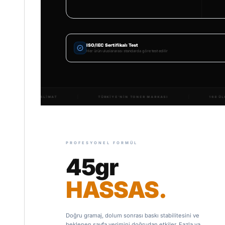
ISO/IEC Sertifikalı Test
Her ürün uluslararası standarda göre test edilir
14.000+ ÇEŞIT
1.5 MILYON TESLIMAT
TÜRKIYE'NIN 
PROFESYONEL FORMÜL
45gr
HASSAS.
Doğru gramaj, dolum sonrası baskı stabilitesini ve
beklenen sayfa verimini doğrudan etkiler. Fazla ya