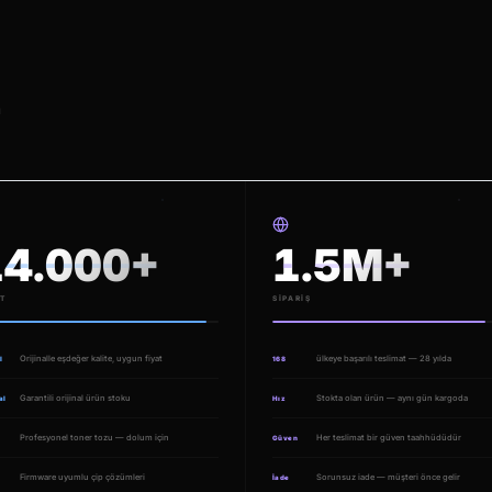
ü
14.000+
1.5M+
T
SIPARIŞ
Orijinalle eşdeğer kalite, uygun fiyat
ülkeye başarılı teslimat — 28 yılda
l
168
Garantili orijinal ürün stoku
Stokta olan ürün — aynı gün kargoda
al
Hız
Profesyonel toner tozu — dolum için
Her teslimat bir güven taahhüdüdür
Güven
Firmware uyumlu çip çözümleri
Sorunsuz iade — müşteri önce gelir
İade