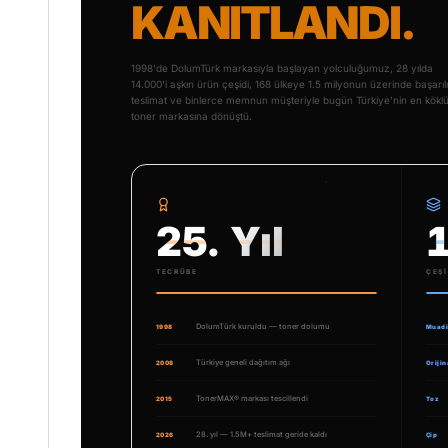
KANITLANDI.
1998'de DolumTürk markasıyla başlayan yolculuğumuz, 28 yılda
14.000'i aşkın ürün çeşidi, 168 ülkeye 1.5 milyonun üzerinde başarılı
teslimat ve binlerce memnun müşteriyle bugün Türkiye'nin en kökl
toner markasına dönüştü.
25. Yıl
TECRÜBE
ÇEŞI
DolumTürk kuruldu — toner dolumu
1998
Muadi
Türkiye geneli dağıtım ağı
2008
Orijin
TonerMAX® markası tescillendi
2015
Toz
28. yıl — 1.5M+ teslimat geride kaldı
2026
Çip