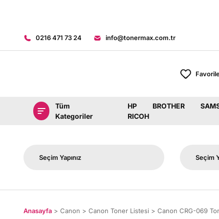
0216 471 73 24
info@tonermax.com.tr
Favoril
Tüm
HP
BROTHER
SAM
Kategoriler
RICOH
Anasayfa
Canon
Canon Toner Listesi
Canon CRG-069 To