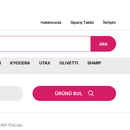
KARGO BEDAVA!
Hakkımızda
Sipariş Takibi
İletişim
ARA
M
KYOCERA
UTAX
OLIVETTI
SHARP
ÜRÜNÜ BUL
w /MF754Cdw