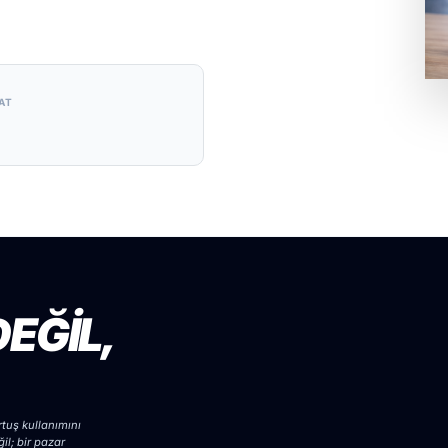
AT
EĞİL,
rtuş kullanımını
il; bir pazar