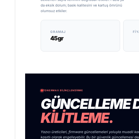
da eksik dolum; baskı kalitesini ve kartuş ömrünü
olumsuz etkiler.
GRAMAJ
FIY
45gr
TONERMAX BILINÇLENDIRME
GÜNCELLEME D
KİLİTLEME.
Yazıcı üreticileri, firmware güncellemeleri yoluyla muadil ka
kasıtlı olarak engelleyebilir. Bu bir güvenlik güncellemesi değ