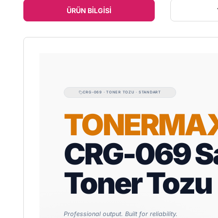
ÜRÜN BILGISI
CRG-069 · TONER TOZU · STANDART
TONERMA
CRG-069 Sa
Toner Tozu
Professional output. Built for reliability.