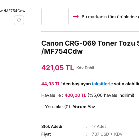
Bu markanın tüm ürünlerine 
Canon CRG-069 Toner Tozu 
/MF754Cdw
421,05 TL
Kdv Dahil
44,93 TL
'den başlayan
taksitlerle
satın alabili
Havale ile :
400,00 TL
(%5,00 havale indirimi)
Yorumlar (0)
Yorum Yaz
Stok Adedi
17 Adet
Fiyat
7,37 USD + KDV