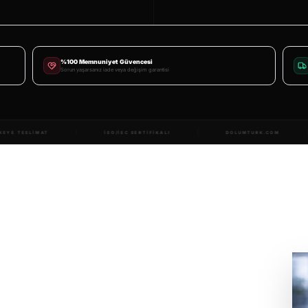
%100 Memnuniyet Güvencesi
Sorun yaşarsanız iade veya değişim garantisi
TONER MARKASI
168 ÜLKEYE TESLIMAT
ISO/IEC SERTIFIKALI