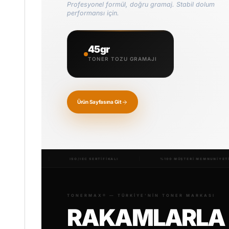
Profesyonel formül, doğru gramaj. Stabil dolum
performansı için.
45gr
TONER TOZU GRAMAJI
Ürün Sayfasına Git
ISO/IEC SERTİFİKALI
%100 MÜŞTERİ MEMNUNİYETİ
BİNLERCE
TONERMAX® — TÜRKIYE'NIN TONER MARKASI
RAKAMLARLA