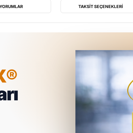
YORUMLAR
TAKSIT SEÇENEKLERI
X®
rı