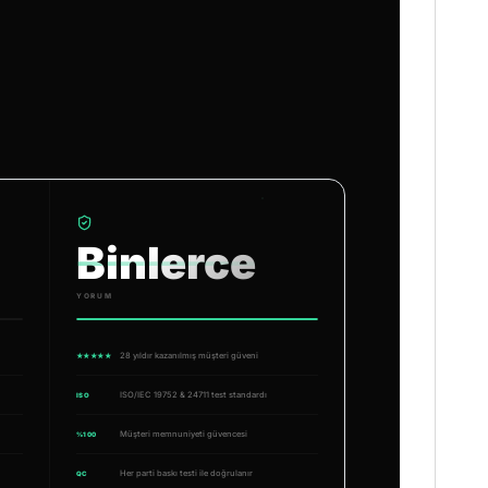
Binlerce
YORUM
28 yıldır kazanılmış müşteri güveni
★★★★★
ISO/IEC 19752 & 24711 test standardı
ISO
Müşteri memnuniyeti güvencesi
%100
Her parti baskı testi ile doğrulanır
QC