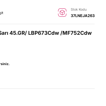
Stok Kodu
git
37LNEJA263
Sarı 45.GR/ LBP673Cdw /MF752Cdw
rsiniz.