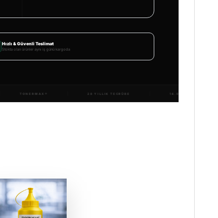
Hızlı & Güvenli Teslimat
Stokta olan ürünler aynı iş günü kargoda
DOLUMTURK.COM
TONERMAX®
28 YILLIK TECRÜB