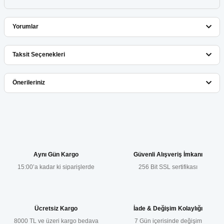
Hp 92A C4092A Toner
Yorumlar
Hp 93A CZ192A Toner
Taksit Seçenekleri
Hp 94A CF294A Toner
Bu ürüne ilk yorumu siz yapın!
Önerileriniz
Hp 96A C4096A Toner
Yorum Yaz
Hp W1500A Toner
Bu ürünün fiyat bilgisi, resim, ürün açıklamalarında ve diğer
konularda yetersiz gördüğünüz noktaları öneri formunu kullanarak
tarafımıza iletebilirsiniz.
LaserJet 1008a
Görüş ve önerileriniz için teşekkür ederiz.
Aynı Gün Kargo
Güvenli Alışveriş İmkanı
15:00’a kadar ki siparişlerde
256 Bit SSL sertifikası
Ürün resmi kalitesiz, bozuk veya görüntülenemiyor.
Ürün açıklamasında eksik bilgiler bulunuyor.
Ürün bilgilerinde hatalar bulunuyor.
Ücretsiz Kargo
İade & Değişim Kolaylığı
Ürün fiyatı diğer sitelerden daha pahalı.
8000 TL ve üzeri kargo bedava
7 Gün içerisinde değişim