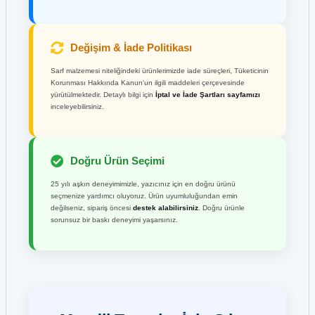
Hp 651A CE340A Siyah Toner
Hp 953XL F6U16AE Mavi Kartuş
Değişim & İade Politikası
Hp 652A CF320A Siyah Toner
Hp 953XL F6U17AE Kırmızı Kartuş
Sarf malzemesi niteliğindeki ürünlerimizde iade süreçleri, Tüketicinin
Hp 653A CF321A Mavi Toner
Korunması Hakkında Kanun'un ilgili maddeleri çerçevesinde
Hp 953XL F6U18AE Sarı Kartuş
yürütülmektedir. Detaylı bilgi için
İptal ve İade Şartları sayfamızı
inceleyebilirsiniz.
Hp 653A CF322A Sarı Toner
Hp 953XL L0S70AE Siyah Kartuş
Hp 653A CF323A Kırmızı Toner
Doğru Ürün Seçimi
HP 957XL L0R40AE Siyah Orjinal Kartuş
25 yılı aşkın deneyimimizle, yazıcınız için en doğru ürünü
Hp 654A CF330X Siyah Toner
seçmenize yardımcı oluyoruz. Ürün uyumluluğundan emin
HP 963XL 3JA30AE Siyah Kartuş
değilseniz, sipariş öncesi
destek alabilirsiniz
. Doğru ürünle
sorunsuz bir baskı deneyimi yaşarsınız.
HP 655A CF450A Siyah Toner
HP 970 CN621A Siyah Kartuş
Hp 70A Q7570A Toner
HP 970XL CN625A Siyah Kartuş
Hp 78A CE278A Toner
HP 971 CN622A Mavi Kartuş