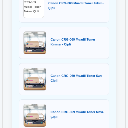
Hp 51A Q7551A Toner
Canon CRG-069 Muadil Toner Takım-
Hp 920XL CD972A Mavi Kartuş
Çipli
Hp 51X Q7551X Toner
Hp 920XL CD973A Kırmızı Kartuş
Hp 53A Q7553A Toner
Hp 920XL CD974A Sarı Kartuş
Canon CRG-069 Muadil Toner
Kırmızı - Çipli
Hp 53X Q7553X Toner
Hp 920XL CD975A Siyah Kartuş
Hp 55A CE255A Toner
HP 932 CN057A Siyah Kartuş
Hp 55X CE255X Toner
Canon CRG-069 Muadil Toner Sarı-
HP 932XL CN053A Siyah Kartuş
Çipli
Hp 56A CF256A Toner
HP 933XL CN054AE Kartuş
Hp 56X CF256X Toner
HP 933XL CN055A Kırmızı Kartuş
Canon CRG-069 Muadil Toner Mavi-
Çipli
Hp 59A CF259A Toner
HP 933XL CN056A Sarı Kartuş