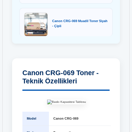
Hp 61X C8061X Toner
HP 934 C2P19A Siyah Kartuş
Hp 642A CB400A Siyah Toner
Canon CRG-069 Muadil Toner Siyah
HP 934XL C2P23A Siyah Kartuş
- Çipli
Hp 643A Q5950A Siyah Toner
HP 935XL C2P24A Mavi Kartuş
Hp 645A C9730A Siyah Toner
HP 935XL C2P25A Kırmızı Kartuş
Hp 646A CE264A Siyah Toner
HP 935XL C2P26A Sarı Kartuş
Canon CRG-069 Toner -
Hp 646A CF031A Mavi Toner
Teknik Özellikleri
HP 938 / 4S6X8PE Siyah Kartuş
Hp 646A CF032A Sarı Toner
HP 940 C4900A Siyah Sarı Kartuş
Hp 646A CF033A Kırmızı Toner
HP 940 C4902A Siyah Kartuş
Model
Canon CRG-069
Hp 647A CE260A Siyah Toner
HP 940XL C2N93A CMYK Kartuş