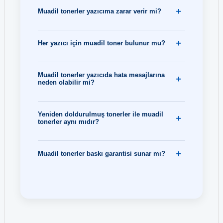
Hp 827A CF300A Siyah Toner
Muadil tonerler yazıcıma zarar verir mi?
Hp 982 T0B26A Siyah Kartuş
Hp 827A CF301A Mavi Toner
Her yazıcı için muadil toner bulunur mu?
Hp 982X T0B30A Siyah Kartuş
Hp 827A CF302A Sarı Toner
Hp 991A M0J74AE Mavi Kartuş
Muadil tonerler yazıcıda hata mesajlarına
neden olabilir mi?
Hp 827A CF303A Kırmızı Toner
Hp L0R95A 913A Kartuş
Hp 83A CF283A Toner
Yeniden doldurulmuş tonerler ile muadil
Hp M0H57AE GT51 Siyah Şişe Mürekkep K
tonerler aynı mıdır?
Hp 85A CE285A Toner
Muadil tonerler baskı garantisi sunar mı?
Hp 87A CF287A Toner
Hp 90A CE390A Toner
Hp 90X CE390X Toner