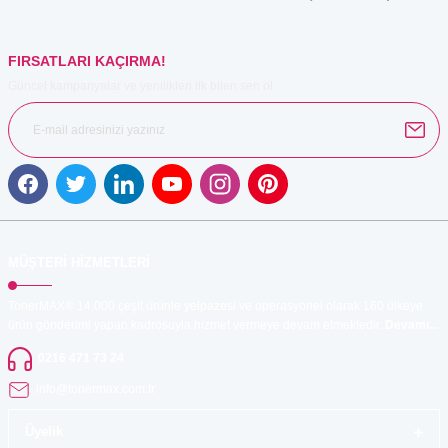
Bu ürüne benzer farklı alternatifler olmalı.
FIRSATLARI KAÇIRMA!
Güncel kampanyalar ve yenilikleri ilk bilen sen ol.
Gönder
MÜŞTERİ HİZMETLERİ
TonerMAX® 14.000 çeşit ürünle yelpazesi ve operasyonel olarak 160 ülkeye
ürün gönderimi yapan kadrosuyla hizmet vermeye devam etmektedir.
Devamı...
0216 471 73 24
info@tonermax.com.tr
Üyelik