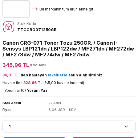
Bu markanın tüm ürünlerine git
Stok Kodu
TTCCRG071250GR
Canon CRG-071 Toner Tozu 250GR. / Canon I-
Sensys LBP121dn / LBP122dw / MF271dn / MF272dw
/ MF273dw / MF274dw / MF275dw
345,96 TL
Kdv Dahil
36,91 TL
'den başlayan
taksitlerle
satın alabilirsiniz.
Havale ile :
328,66 TL
(%5,00 havale indirimi)
Yorumlar (0)
Yorum Yaz
Stok Adedi
27 Adet
Fiyat
6,06 USD + KDV