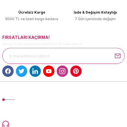
Ürün bilgilerinde hatalar bulunuyor.
Ücretsiz Kargo
İade & Değişim Kolaylığı
Ürün fiyatı diğer sitelerden daha pahalı.
8000 TL ve üzeri kargo bedava
7 Gün içerisinde değişim
Bu ürüne benzer farklı alternatifler olmalı.
FIRSATLARI KAÇIRMA!
Güncel kampanyalar ve yenilikleri ilk bilen sen ol.
Gönder
MÜŞTERİ HİZMETLERİ
TonerMAX® 14.000 çeşit ürünle yelpazesi ve operasyonel olarak 160
ülkeye ürün gönderimi yapan kadrosuyla hizmet vermeye devam
etmektedir.
Devamı...
0216 471 73 24