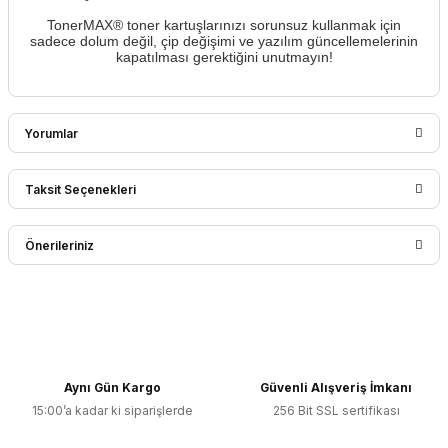
TonerMAX® toner kartuşlarınızı sorunsuz kullanmak için
sadece dolum değil, çip değişimi ve yazılım güncellemelerinin
kapatılması gerektiğini unutmayın!
Yorumlar
Taksit Seçenekleri
Bu ürüne ilk yorumu siz yapın!
Önerileriniz
Yorum Yaz
Bu ürünün fiyat bilgisi, resim, ürün açıklamalarında ve diğer
konularda yetersiz gördüğünüz noktaları öneri formunu
kullanarak tarafımıza iletebilirsiniz.
Görüş ve önerileriniz için teşekkür ederiz.
Aynı Gün Kargo
Güvenli Alışveriş İmkanı
15:00’a kadar ki siparişlerde
256 Bit SSL sertifikası
Ürün resmi kalitesiz, bozuk veya görüntülenemiyor.
Ürün açıklamasında eksik bilgiler bulunuyor.