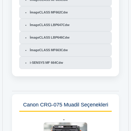
İmageCLASS MF662Cdw
İmageCLASS LBP647Cdw
İmageCLASS LBP646Cdw
İmageCLASS MF663Cdw
i-SENSYS MF 664Cdw
Canon CRG-075 Muadil Seçenekleri