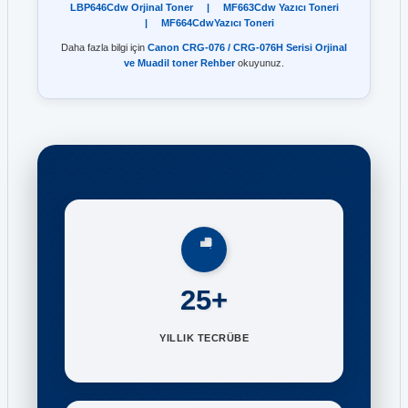
LBP646Cdw Orjinal Toner
|
MF663Cdw Yazıcı Toneri
|
MF664CdwYazıcı Toneri
Daha fazla bilgi için
Canon CRG-076 / CRG-076H Serisi Orjinal
ve Muadil toner Rehber
okuyunuz.
25+
YILLIK TECRÜBE