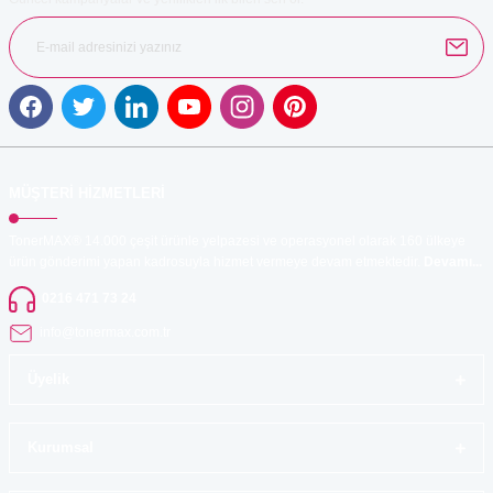
Gönder
MÜŞTERİ HİZMETLERİ
TonerMAX® 14.000 çeşit ürünle yelpazesi ve operasyonel olarak 160 ülkeye
ürün gönderimi yapan kadrosuyla hizmet vermeye devam etmektedir.
Devamı...
0216 471 73 24
info@tonermax.com.tr
Üyelik
Kurumsal