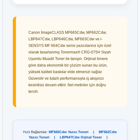
Canon İmageCLASS MF665Cdw, MF662Cdw,
LBP647Cdw, LBP646Cdw, MF663Cdw ve i-
SENSYS MF 664Cdw serisi yazıcılarınız için özel
olarak tasarlanmış Tonermax® CRG-075H Siyah
Uyumlu Muadil Toner ile tanışın. Orijinal tonere
göre daha ekonomik bir çözüm sunan bu ürün,
yüksek kaliteli baskılar elde etmenizi sağlar.
Güvenilir ve tutarlı performansıyla iş akışınızı
kesintisiz devam ettirir. Net metinler için doğru
tercih.
Hızlı Bağlantılar:
MF665Cdw Yazıcı Toneri
|
MF662Cdw
Yazıcı Toneri
|
LBP647Cdw Orjinal Toner
|