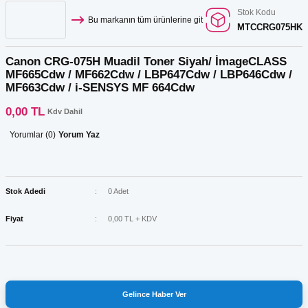
Stok Kodu
Bu markanın tüm ürünlerine git
MTCCRG075HK
Canon CRG-075H Muadil Toner Siyah/ İmageCLASS
MF665Cdw / MF662Cdw / LBP647Cdw / LBP646Cdw /
MF663Cdw / i-SENSYS MF 664Cdw
0,00 TL
Kdv Dahil
Yorumlar (0)
Yorum Yaz
Stok Adedi
0 Adet
Fiyat
0,00 TL + KDV
Gelince Haber Ver