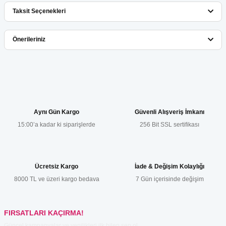
Taksit Seçenekleri
Bu ürüne ilk yorumu siz yapın!
Önerileriniz
Yorum Yaz
Bu ürünün fiyat bilgisi, resim, ürün açıklamalarında ve diğer
konularda yetersiz gördüğünüz noktaları öneri formunu kullanarak
tarafımıza iletebilirsiniz.
Görüş ve önerileriniz için teşekkür ederiz.
Aynı Gün Kargo
Güvenli Alışveriş İmkanı
15:00’a kadar ki siparişlerde
256 Bit SSL sertifikası
Ürün resmi kalitesiz, bozuk veya görüntülenemiyor.
Ürün açıklamasında eksik bilgiler bulunuyor.
Ürün bilgilerinde hatalar bulunuyor.
Ücretsiz Kargo
İade & Değişim Kolaylığı
Ürün fiyatı diğer sitelerden daha pahalı.
8000 TL ve üzeri kargo bedava
7 Gün içerisinde değişim
Bu ürüne benzer farklı alternatifler olmalı.
FIRSATLARI KAÇIRMA!
Güncel kampanyalar ve yenilikleri ilk bilen sen ol.