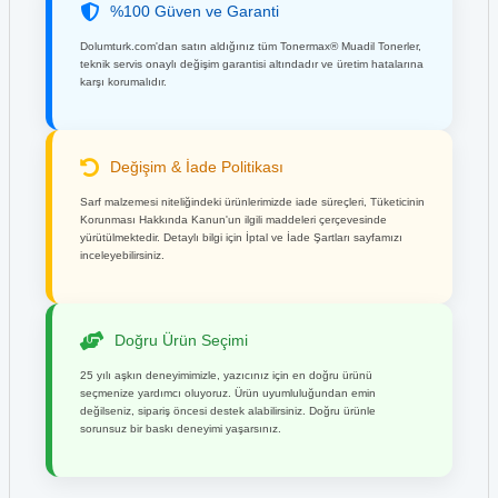
%100 Güven ve Garanti
Dolumturk.com'dan satın aldığınız tüm Tonermax® Muadil Tonerler,
teknik servis onaylı değişim garantisi altındadır ve üretim hatalarına
karşı korumalıdır.
Değişim & İade Politikası
Sarf malzemesi niteliğindeki ürünlerimizde iade süreçleri, Tüketicinin
Korunması Hakkında Kanun'un ilgili maddeleri çerçevesinde
yürütülmektedir. Detaylı bilgi için İptal ve İade Şartları sayfamızı
inceleyebilirsiniz.
Doğru Ürün Seçimi
25 yılı aşkın deneyimimizle, yazıcınız için en doğru ürünü
seçmenize yardımcı oluyoruz. Ürün uyumluluğundan emin
değilseniz, sipariş öncesi destek alabilirsiniz. Doğru ürünle
sorunsuz bir baskı deneyimi yaşarsınız.