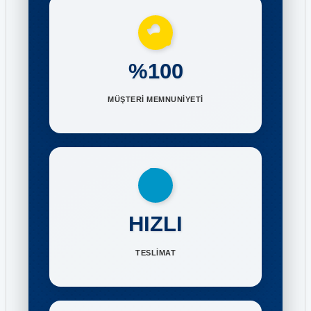
%100
MÜŞTERİ MEMNUNİYETİ
HIZLI
TESLİMAT