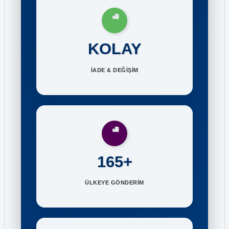
KOLAY
İADE & DEĞİŞİM
165+
ÜLKEYE GÖNDERİM