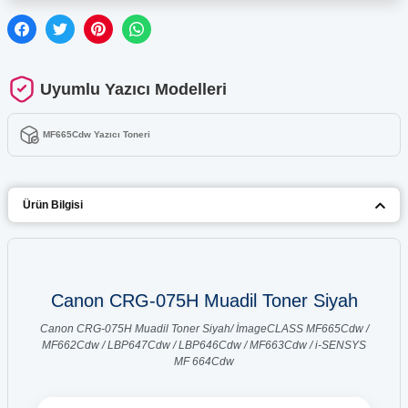
Uyumlu Yazıcı Modelleri
MF665Cdw Yazıcı Toneri
Ürün Bilgisi
Canon CRG-075H Muadil Toner Siyah
Canon CRG-075H Muadil Toner Siyah/ İmageCLASS MF665Cdw /
MF662Cdw / LBP647Cdw / LBP646Cdw / MF663Cdw / i-SENSYS
MF 664Cdw