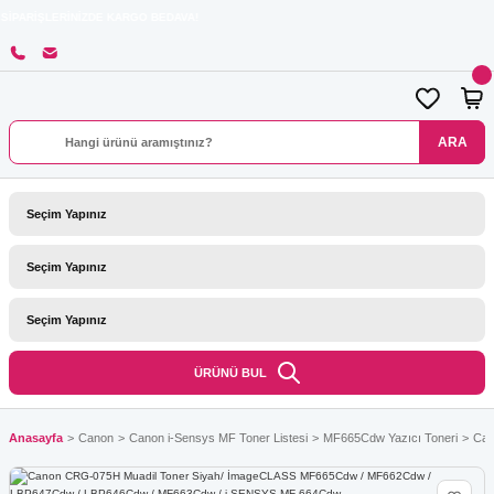
İNİZDE KARGO BEDAVA!
ARA
ÜRÜNÜ BUL
Anasayfa
Canon
Canon i-Sensys MF Toner Listesi
MF665Cdw Yazıcı Toneri
Can