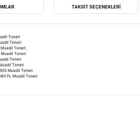
UMLAR
TAKSIT SEÇENEKLERI
adil Toneri
adil Toneri
Muadil Toneri
Muadil Toneri
adil Toneri
uadil Toneri
550 Muadil Toneri
80 PL Muadil Toneri
ularda yetersiz gördüğünüz noktaları öneri formunu kullanarak tarafımıza 
Bu ürüne ilk yorumu siz yapın!