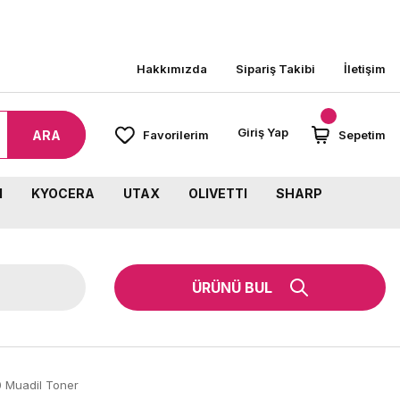
8000 TL ÜZERİ SİPARİŞLERİNİZDE KARGO BEDA
Hakkımızda
Sipariş Takibi
İletişim
Giriş Yap
ARA
Favorilerim
Sepetim
M
KYOCERA
UTAX
OLIVETTI
SHARP
ÜRÜNÜ BUL
 Muadil Toner