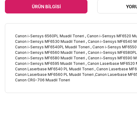
ÜRÜN BILGISI
YOR
Canon i-Sensys 6560PL Muadil Toneri , Canon i-Sensys MF6520 Mu
Canon i-Sensys MF6530 Muadil Toneri , Canon i-Sensys MF6540 Mu
Canon i-Sensys MF6540PL Muadil Toneri , Canon i-Sensys MF6550 
Canon i-Sensys MF6560 Muadil Toneri , Canon i-Sensys MF6580PL 
Canon i-Sensys MF6580 Muadil Toneri , Canon i-Sensys MF6590 Mu
Canon i-Sensys MF6595 Muadil Toneri , Canon Laserbase MF6520 M
Canon Laserbase MF6540 PL Muadil Toneri , Canon Laserbase MF6
Canon Laserbase MF6560 PL Muadil Toneri ,Canon Laserbase MF65
Canon CRG-706 Muadil Toneri
Bu ürünün fiyat bilgisi, resim, ürün açıklamalarında ve diğer kon
Görüş ve önerileriniz için teşekkür ederiz.
Ürün resmi kalitesiz, bozuk veya görüntülenemiyor.