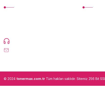
TonerMAX® 14.000 çeşit ürünle yelpazesi ve
Yeni Üyelik
operasyonel olarak 160 ülkeye ürün
Üye Girişi
gönderimi yapan kadrosuyla hizmet vermeye
devam etmektedir.
Devamı...
Şifremi Unuttu
0216 471 73 24
info@tonermax.com.tr
© 2024
tonermax.com.tr
Tüm hakları saklıdır. Sitemiz 256 Bit S