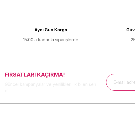
Ürün açıklamasında eksik bilgiler bulunuyor.
Ürün bilgilerinde hatalar bulunuyor.
Ürün fiyatı diğer sitelerden daha pahalı.
Aynı Gün Kargo
Güve
Bu ürüne benzer farklı alternatifler olmalı.
15:00’a kadar ki siparişlerde
25
FIRSATLARI KAÇIRMA!
Güncel kampanyalar ve yenilikleri ilk bilen sen
ol.
MÜŞTERİ HİZMETLERİ
Üyelik