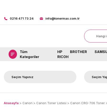
0216 471 73 24
info@tonermax.com.tr
Tüm
HP
BROTHER
SAMS
Kategoriler
RICOH
Anasayfa
Canon
Canon Toner Listesi
Canon CRG-706 Toner