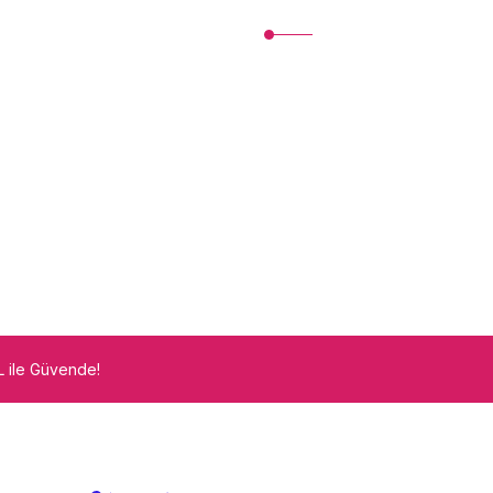
İletişim
İletişim Formu
m
Havale Bildirim Formu
Kargo Takibi
SL ile Güvende!