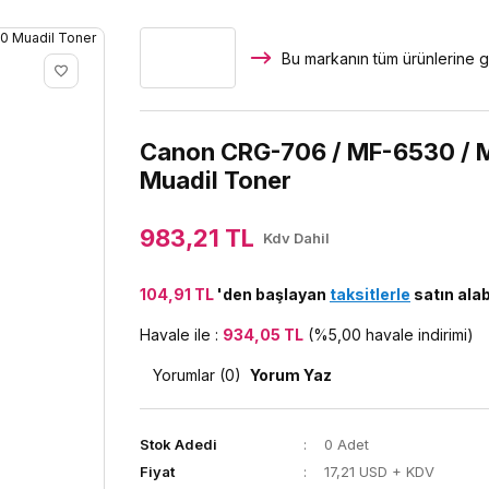
Bu markanın tüm ürünlerine g
Canon CRG-706 / MF-6530 / 
Muadil Toner
983,21 TL
Kdv Dahil
104,91 TL
'den başlayan
taksitlerle
satın alabi
Havale ile :
934,05 TL
(%5,00 havale indirimi)
Yorumlar (0)
Yorum Yaz
Stok Adedi
0 Adet
Fiyat
17,21 USD + KDV