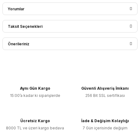
Yorumlar
Taksit Seçenekleri
Bu ürüne ilk yorumu siz yapın!
Önerileriniz
Yorum Yaz
Bu ürünün fiyat bilgisi, resim, ürün açıklamalarında ve diğer
konularda yetersiz gördüğünüz noktaları öneri formunu
kullanarak tarafımıza iletebilirsiniz.
Görüş ve önerileriniz için teşekkür ederiz.
Aynı Gün Kargo
Güvenli Alışveriş İmkanı
15:00’a kadar ki siparişlerde
256 Bit SSL sertifikası
Ürün resmi kalitesiz, bozuk veya görüntülenemiyor.
Ürün açıklamasında eksik bilgiler bulunuyor.
Ürün bilgilerinde hatalar bulunuyor.
Ücretsiz Kargo
İade & Değişim Kolaylığı
Ürün fiyatı diğer sitelerden daha pahalı.
8000 TL ve üzeri kargo bedava
7 Gün içerisinde değişim
Bu ürüne benzer farklı alternatifler olmalı.