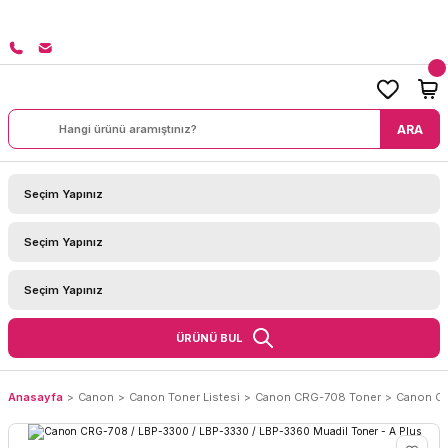
8000 TL ÜZERİ SİPARİŞLERİNİZDE KARGO BEDAVA!
ARA
ÜRÜNÜ BUL
Anasayfa
Canon
Canon Toner Listesi
Canon CRG-708 Toner
Canon CR