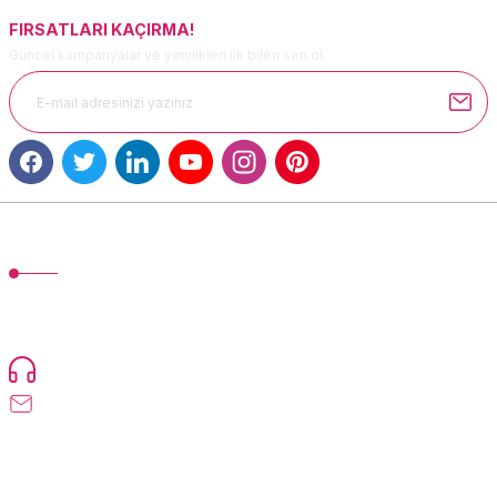
FIRSATLARI KAÇIRMA!
Güncel kampanyalar ve yenilikleri ilk bilen sen ol.
Gönder
MÜŞTERİ HİZMETLERİ
TonerMAX® 14.000 çeşit ürünle yelpazesi ve operasyonel olarak 160
ülkeye ürün gönderimi yapan kadrosuyla hizmet vermeye devam
etmektedir.
Devamı...
0216 471 73 24
info@tonermax.com.tr
Üyelik