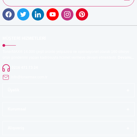
Gönder
MÜŞTERİ HİZMETLERİ
TonerMAX® 14.000 çeşit ürünle yelpazesi ve operasyonel olarak 160 ülkeye
ürün gönderimi yapan kadrosuyla hizmet vermeye devam etmektedir.
Devamı...
0216 471 73 24
info@tonermax.com.tr
Üyelik
Kurumsal
Alışveriş