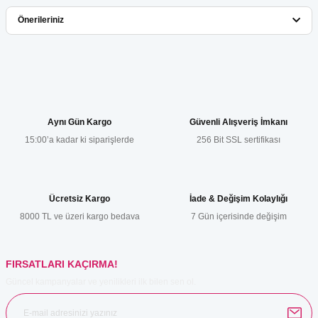
Bu ürüne ilk yorumu siz yapın!
Önerileriniz
Yorum Yaz
Bu ürünün fiyat bilgisi, resim, ürün açıklamalarında ve diğer
konularda yetersiz gördüğünüz noktaları öneri formunu kullanarak
tarafımıza iletebilirsiniz.
Görüş ve önerileriniz için teşekkür ederiz.
Aynı Gün Kargo
Güvenli Alışveriş İmkanı
15:00’a kadar ki siparişlerde
256 Bit SSL sertifikası
Ürün resmi kalitesiz, bozuk veya görüntülenemiyor.
Ürün açıklamasında eksik bilgiler bulunuyor.
Ürün bilgilerinde hatalar bulunuyor.
Ücretsiz Kargo
İade & Değişim Kolaylığı
Ürün fiyatı diğer sitelerden daha pahalı.
8000 TL ve üzeri kargo bedava
7 Gün içerisinde değişim
Bu ürüne benzer farklı alternatifler olmalı.
FIRSATLARI KAÇIRMA!
Güncel kampanyalar ve yenilikleri ilk bilen sen ol.