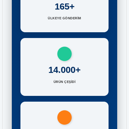
165+
ÜLKEYE GÖNDERİM
14.000+
ÜRÜN ÇEŞİDİ