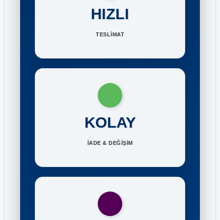
HIZLI
TESLİMAT
KOLAY
İADE & DEĞİŞİM