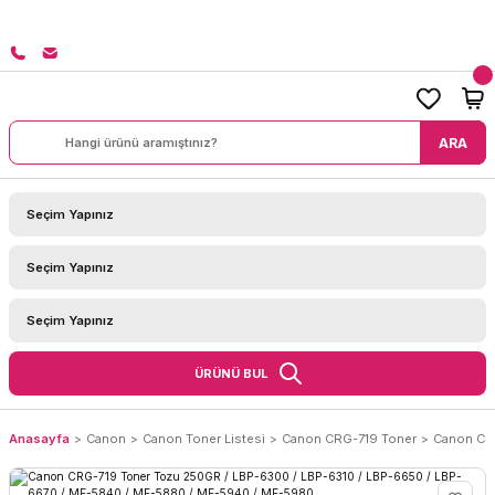
8000 TL ÜZERİ SİPARİŞLERİNİZDE KARGO BEDAVA!
ARA
ÜRÜNÜ BUL
Anasayfa
Canon
Canon Toner Listesi
Canon CRG-719 Toner
Canon CRG