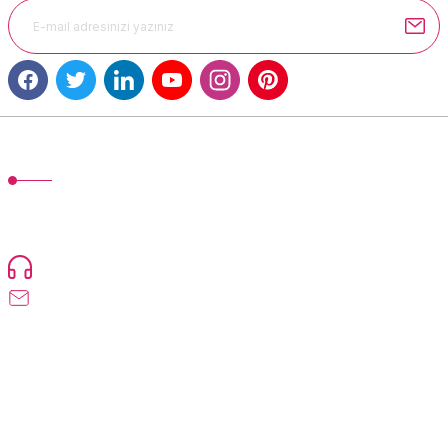
Gönder
MÜŞTERİ HİZMETLERİ
TonerMAX® 14.000 çeşit ürünle yelpazesi ve operasyonel olarak 160
ülkeye ürün gönderimi yapan kadrosuyla hizmet vermeye devam
etmektedir.
Devamı...
0216 471 73 24
info@tonermax.com.tr
Üyelik
Kurumsal