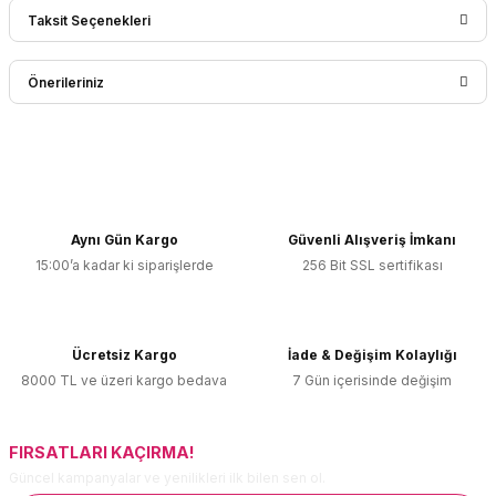
Taksit Seçenekleri
Bu ürüne ilk yorumu siz yapın!
Önerileriniz
Yorum Yaz
Bu ürünün fiyat bilgisi, resim, ürün açıklamalarında ve diğer
konularda yetersiz gördüğünüz noktaları öneri formunu
kullanarak tarafımıza iletebilirsiniz.
Görüş ve önerileriniz için teşekkür ederiz.
Aynı Gün Kargo
Güvenli Alışveriş İmkanı
15:00’a kadar ki siparişlerde
256 Bit SSL sertifikası
Ürün resmi kalitesiz, bozuk veya görüntülenemiyor.
Ürün açıklamasında eksik bilgiler bulunuyor.
Ürün bilgilerinde hatalar bulunuyor.
Ücretsiz Kargo
İade & Değişim Kolaylığı
Ürün fiyatı diğer sitelerden daha pahalı.
8000 TL ve üzeri kargo bedava
7 Gün içerisinde değişim
Bu ürüne benzer farklı alternatifler olmalı.
FIRSATLARI KAÇIRMA!
Güncel kampanyalar ve yenilikleri ilk bilen sen ol.