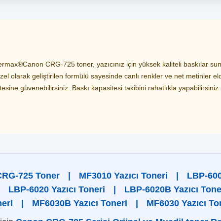
max®Canon CRG-725 toner, yazıcınız için yüksek kaliteli baskılar sunar
el olarak geliştirilen formülü sayesinde canlı renkler ve net metinler el
ine güvenebilirsiniz. Baskı kapasitesi takibini rahatlıkla yapabilirsiniz.
RG-725 Toner
|
MF3010 Yazıcı Toneri
|
LBP-600
LBP-6020 Yazıcı Toneri
|
LBP-6020B Yazıcı Tone
eri
|
MF6030B Yazıcı Toneri
|
MF6030 Yazıcı To