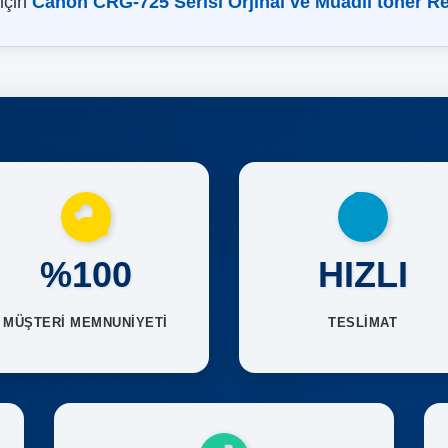
 için
Canon CRG-725 Serisi Orjinal ve Muadil toner R
%100
HIZLI
MÜŞTERİ MEMNUNİYETİ
TESLİMAT