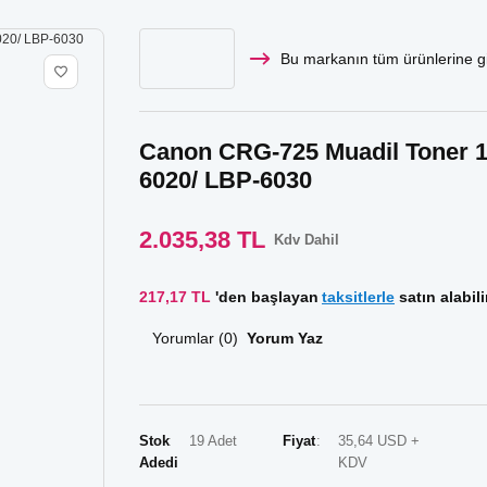
Bu markanın tüm ürünlerine gi
Canon CRG-725 Muadil Toner 10
6020/ LBP-6030
2.035,38 TL
Kdv Dahil
217,17 TL
'den başlayan
taksitlerle
satın alabili
Yorumlar (0)
Yorum Yaz
Stok
19 Adet
Fiyat
35,64 USD +
Adedi
KDV