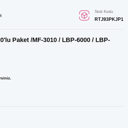
Stok Kodu
t
RTJ93PKJP1
'lu Paket /MF-3010 / LBP-6000 / LBP-
rsiniz.