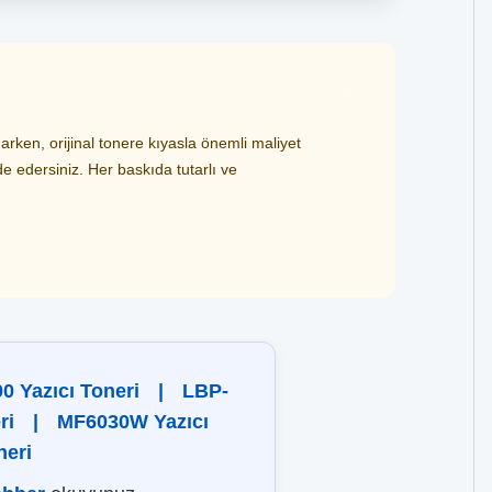
ken, orijinal tonere kıyasla önemli maliyet
de edersiniz. Her baskıda tutarlı ve
0 Yazıcı Toneri
|
LBP-
ri
|
MF6030W Yazıcı
neri