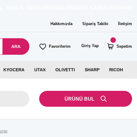
ÜZERİ SİPARİŞLERİNİZDE KARGO BEDAVA!
Hakkımızda
Sipariş Takibi
İletişim
Giriş Yap
ARA
Favorilerim
Sepetim
KYOCERA
UTAX
OLIVETTI
SHARP
RICOH
ÜRÜNÜ BUL
6030