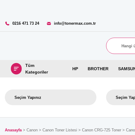
0216 471 73 24
info@tonermax.com.tr
Tüm
HP
BROTHER
SAMSU
Kategoriler
Anasayfa
Canon
Canon Toner Listesi
Canon CRG-725 Toner
Cano