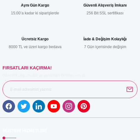
Hp 504A CE251A Mavi Toner
Aynı Gün Kargo
Güvenli Alışveriş İmkanı
Hp 88XL C9396A Siyah Kartuş
15:00’a kadar ki siparişlerde
256 Bit SSL sertifikası
Ürün resmi kalitesiz, bozuk veya görüntülenemiyor.
Hp 504A CE252A Sarı Toner
HP 90 C5063A Kırmızı Kartuş
Ürün açıklamasında eksik bilgiler bulunuyor.
Ürün bilgilerinde hatalar bulunuyor.
Hp 504A CE253A Kırmızı Toner
Ücretsiz Kargo
İade & Değişim Kolaylığı
Hp 901 CC653A Siyah Kartuş
Ürün fiyatı diğer sitelerden daha pahalı.
8000 TL ve üzeri kargo bedava
7 Gün içerisinde değişim
Hp 507A CE400A Siyah Toner
Bu ürüne benzer farklı alternatifler olmalı.
HP 901 CC656A CMY Renkli Kartuş
Hp 507A CE401A Mavi Toner
FIRSATLARI KAÇIRMA!
HP 903 T6L99AE Siyah Kartuş
Güncel kampanyalar ve yenilikleri ilk bilen sen ol.
Hp 507A CE402A Sarı Toner
HP 903XL T6M03AE Mavi Kartuş
Gönder
Hp 507A CE403A Kırmızı Toner
HP 903XL T6M07AE Kırmızı Kartuş
Hp 507X CE400X Siyah Toner
HP 903XL T6M15AE Siyah Kartuş
Hp 508A CF360A Siyah Toner
MÜŞTERİ HİZMETLERİ
HP 912 3YL77AE Mavi Kartuş