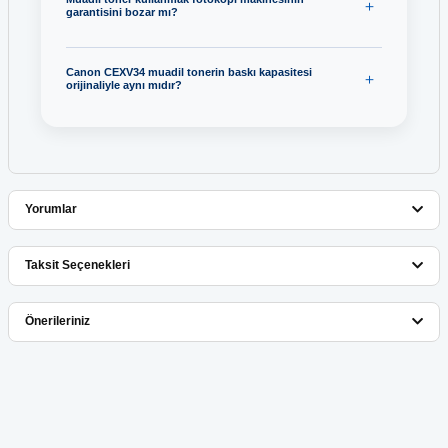
Hp 415A-W2030A Toner
garantisini bozar mı?
HP 771C B6Y38A Light Gri Kartuş
Hp 415A-W2032A Toner
Canon CEXV34 muadil tonerin baskı kapasitesi
HP 772 CN630A Sarı Kartuş
orijinaliyle aynı mıdır?
Hp 43X C8543X Toner
HP 82 CH565A Siyah Kartuş
Hp 44A CF244A Toner
HP 84 C5019A Siyah Baskı Kafası
Hp 45A Q5945A Toner
Yorumlar
HP 88 C9381A Siyah ve Sarı Baskı Kafası
Hp 49A Q5949A Toner
Taksit Seçenekleri
HP 88 C9387A Kırmızı Kartuş
Bu ürüne ilk yorumu siz yapın!
Hp 49X Q5949X Toner
Önerileriniz
HP 88 C9388A Sarı Kartuş
Hp 501A Q6470A Siyah Toner
Yorum Yaz
Hp 88XL C9392A Kırmızı Kartuş
Bu ürünün fiyat bilgisi, resim, ürün açıklamalarında ve diğer
konularda yetersiz gördüğünüz noktaları öneri formunu kullanarak
Hp 504A CE250A Siyah Toner
tarafımıza iletebilirsiniz.
Hp 88XL C9393A Sarı Kartuş
Görüş ve önerileriniz için teşekkür ederiz.