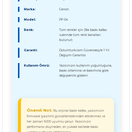
Marka:
Canon
Model:
PF-04
Renk:
Tüm renkler için (Tek baskı kafası
üzerinde tüm renk kanalları
bulunur)
Garanti:
Dolumturk.com Güvencesiyle 1 Yıl
Değişim Garantisi
Kullanım Ömrü:
Yazıcınızın kullanım yoğunluğuna,
baskı ortamına ve bakımına göre
değişkenlik gösterir.
Önemli Not:
Bu orijinal baskı kafası, yazıcınızın
firmware (yazılım) güncellemelerinden etkilenmez ve
her zaman %100 uyumlu çalışır. Yazıcınızın
performansı düşmeden, en yüksek kalitede baskı