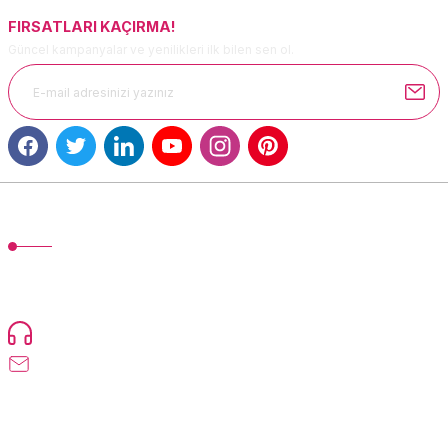
FIRSATLARI KAÇIRMA!
Güncel kampanyalar ve yenilikleri ilk bilen sen ol.
Gönder
MÜŞTERİ HİZMETLERİ
TonerMAX® 14.000 çeşit ürünle yelpazesi ve operasyonel olarak 160
ülkeye ürün gönderimi yapan kadrosuyla hizmet vermeye devam
etmektedir.
Devamı...
0216 471 73 24
info@tonermax.com.tr
Üyelik