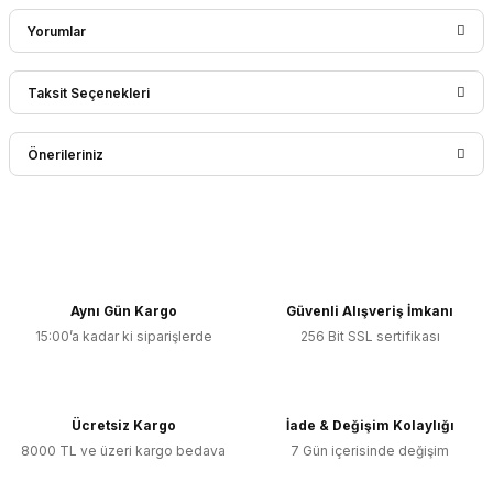
Yorumlar
Taksit Seçenekleri
Bu ürüne ilk yorumu siz yapın!
Önerileriniz
Yorum Yaz
Bu ürünün fiyat bilgisi, resim, ürün açıklamalarında ve diğer
konularda yetersiz gördüğünüz noktaları öneri formunu
kullanarak tarafımıza iletebilirsiniz.
Görüş ve önerileriniz için teşekkür ederiz.
Aynı Gün Kargo
Güvenli Alışveriş İmkanı
15:00’a kadar ki siparişlerde
256 Bit SSL sertifikası
Ürün resmi kalitesiz, bozuk veya görüntülenemiyor.
Ürün açıklamasında eksik bilgiler bulunuyor.
Ürün bilgilerinde hatalar bulunuyor.
Ücretsiz Kargo
İade & Değişim Kolaylığı
Ürün fiyatı diğer sitelerden daha pahalı.
8000 TL ve üzeri kargo bedava
7 Gün içerisinde değişim
Bu ürüne benzer farklı alternatifler olmalı.