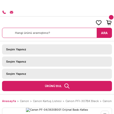
RİNİZDE KARGO BEDAVA!
ARA
ÜRÜNÜ BUL
Anasayfa
Canon
Canon Kartuş Listesi
Canon PFI-307BK Black
Canon P