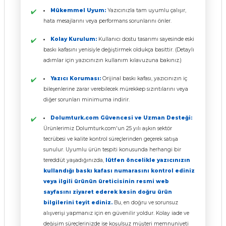
Mükemmel Uyum:
Yazıcınızla tam uyumlu çalışır,
hata mesajlarını veya performans sorunlarını önler.
Kolay Kurulum:
Kullanıcı dostu tasarımı sayesinde eski
baskı kafasını yenisiyle değiştirmek oldukça basittir. (Detaylı
adımlar için yazıcınızın kullanım kılavuzuna bakınız.)
Yazıcı Koruması:
Orijinal baskı kafası, yazıcınızın iç
bileşenlerine zarar verebilecek mürekkep sızıntılarını veya
diğer sorunları minimuma indirir.
Dolumturk.com Güvencesi ve Uzman Desteği:
Ürünlerimiz Dolumturk.com'un 25 yılı aşkın sektör
tecrübesi ve kalite kontrol süreçlerinden geçerek satışa
sunulur. Uyumlu ürün tespiti konusunda herhangi bir
tereddüt yaşadığınızda,
lütfen öncelikle yazıcınızın
kullandığı baskı kafası numarasını kontrol ediniz
veya ilgili ürünün üreticisinin resmi web
sayfasını ziyaret ederek kesin doğru ürün
bilgilerini teyit ediniz.
Bu, en doğru ve sorunsuz
alışverişi yapmanız için en güvenilir yoldur. Kolay iade ve
değişim süreçlerinizde ise koşulsuz müşteri memnuniyeti