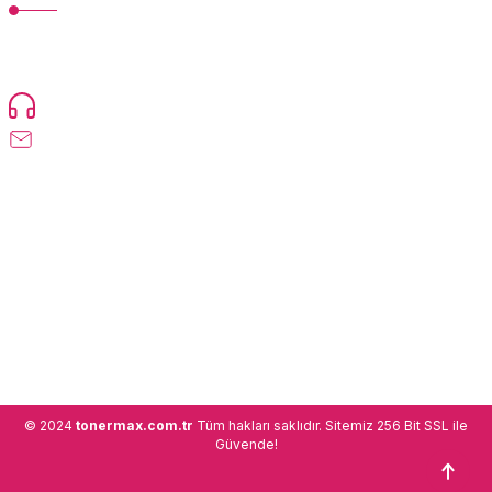
TonerMAX® 14.000 çeşit ürünle yelpazesi ve operasyonel olarak 160
ülkeye ürün gönderimi yapan kadrosuyla hizmet vermeye devam
etmektedir.
Devamı...
0216 471 73 24
info@tonermax.com.tr
Üyelik
Kurumsal
Alışveriş
© 2024
tonermax.com.tr
Tüm hakları saklıdır. Sitemiz 256 Bit SSL ile
Güvende!