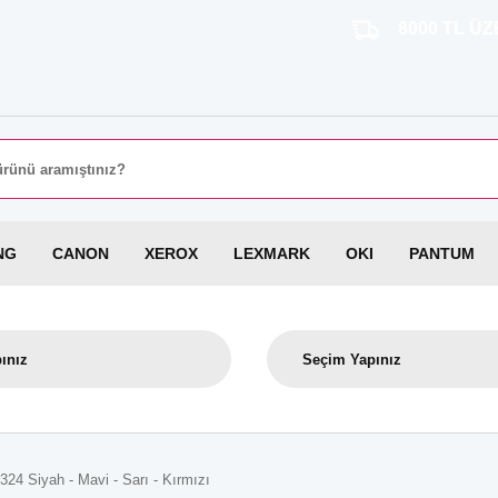
8000 TL ÜZERİ SİP
NG
CANON
XEROX
LEXMARK
OKI
PANTUM
24 Siyah - Mavi - Sarı - Kırmızı