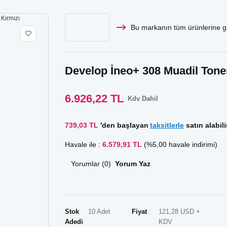
Bu markanın tüm ürünlerine gi
Develop İneo+ 308 Muadil Toner 
6.926,22 TL
Kdv Dahil
739,03 TL
'den başlayan
taksitlerle
satın alabili
Havale ile :
6.579,91 TL
(%5,00 havale indirimi)
Yorumlar (0)
Yorum Yaz
Stok
10 Adet
Fiyat
121,28 USD +
Adedi
KDV