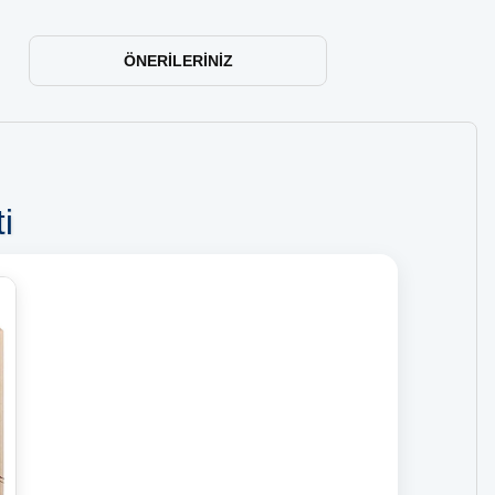
ÖNERILERINIZ
i