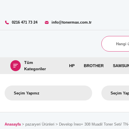
0216 471 73 24
info@tonermax.com.tr
Tüm
HP
BROTHER
SAMSU
Kategoriler
Anasayfa
pazaryeri Ürünleri
Develop İneo+ 308 Muadil Toner Seti/ TN-3