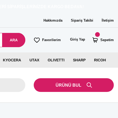
ARİŞLERİNİZDE KARGO BEDAVA!
Hakkımızda
Sipariş Takibi
İletişim
Giriş Yap
ARA
Favorilerim
Sepetim
KYOCERA
UTAX
OLIVETTI
SHARP
RICOH
ÜRÜNÜ BUL