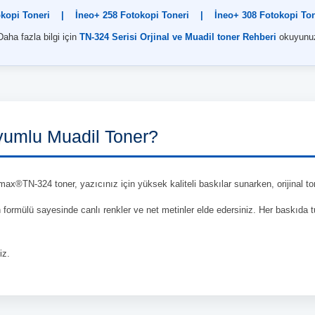
okopi Toneri
|
İneo+ 258 Fotokopi Toneri
|
İneo+ 308 Fotokopi Ton
Daha fazla bilgi için
TN-324 Serisi Orjinal ve Muadil toner Rehberi
okuyunu
umlu Muadil Toner?
ax®TN-324 toner, yazıcınız için yüksek kaliteli baskılar sunarken, orijinal to
en formülü sayesinde canlı renkler ve net metinler elde edersiniz. Her baskıda 
iz.