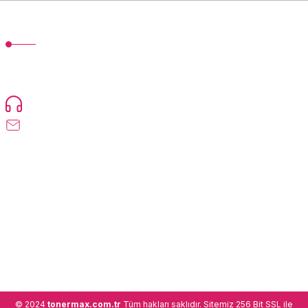
MÜŞTERİ HİZMETLERİ
TonerMAX® 14.000 çeşit ürünle yelpazesi ve operasyonel olarak 160
ülkeye ürün gönderimi yapan kadrosuyla hizmet vermeye devam
etmektedir.
Devamı...
0216 471 73 24
info@tonermax.com.tr
Üyelik
Kurumsal
Alışveriş
© 2024
tonermax.com.tr
Tüm hakları saklıdır. Sitemiz 256 Bit SSL ile