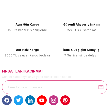
Yorum Yaz
Bu ürünün fiyat bilgisi, resim, ürün açıklamalarında ve diğer
konularda yetersiz gördüğünüz noktaları öneri formunu
kullanarak tarafımıza iletebilirsiniz.
Görüş ve önerileriniz için teşekkür ederiz.
Aynı Gün Kargo
Güvenli Alışveriş İmkanı
15:00’a kadar ki siparişlerde
256 Bit SSL sertifikası
Ürün resmi kalitesiz, bozuk veya görüntülenemiyor.
Ürün açıklamasında eksik bilgiler bulunuyor.
Ürün bilgilerinde hatalar bulunuyor.
Ücretsiz Kargo
İade & Değişim Kolaylığı
Ürün fiyatı diğer sitelerden daha pahalı.
8000 TL ve üzeri kargo bedava
7 Gün içerisinde değişim
Bu ürüne benzer farklı alternatifler olmalı.
FIRSATLARI KAÇIRMA!
Güncel kampanyalar ve yenilikleri ilk bilen sen ol.
Gönder