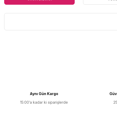
Bu ürünün fiyat bilgisi, resim, ürün açıklamalarında ve diğer kon
Görüş ve önerileriniz için teşekkür ederiz.
Ürün resmi kalitesiz, bozuk veya görüntülenemiyor.
Ürün açıklamasında eksik bilgiler bulunuyor.
Ürün bilgilerinde hatalar bulunuyor.
Ürün fiyatı diğer sitelerden daha pahalı.
Aynı Gün Kargo
Güve
Bu ürüne benzer farklı alternatifler olmalı.
15:00’a kadar ki siparişlerde
25