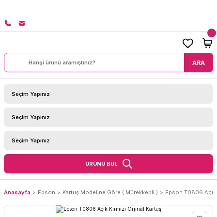
 TL ÜZERİ SİPARİŞLERİNİZDE KARGO BEDAVA!
ARA
ÜRÜNÜ BUL
Anasayfa
Epson
Kartuş Modeline Göre ( Mürekkepli )
Epson T0806 Açık K