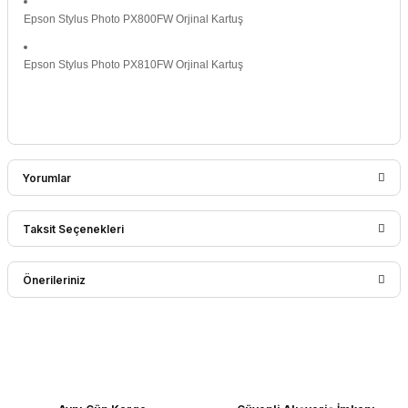
Epson Stylus Photo PX800FW Orjinal Kartuş
Epson Stylus Photo PX810FW Orjinal Kartuş
Yorumlar
Taksit Seçenekleri
Bu ürüne ilk yorumu siz yapın!
Önerileriniz
Yorum Yaz
Bu ürünün fiyat bilgisi, resim, ürün açıklamalarında ve diğer
konularda yetersiz gördüğünüz noktaları öneri formunu
kullanarak tarafımıza iletebilirsiniz.
Görüş ve önerileriniz için teşekkür ederiz.