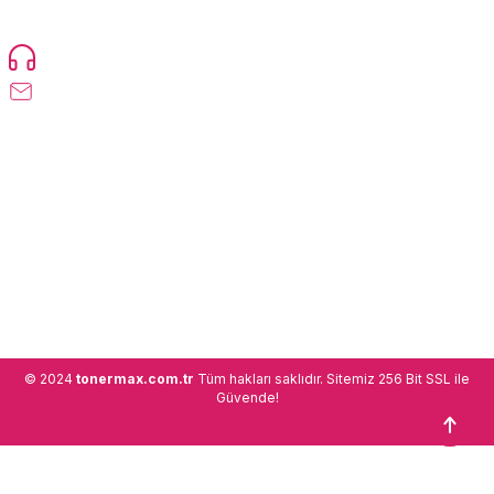
ülkeye ürün gönderimi yapan kadrosuyla hizmet vermeye devam
etmektedir.
Devamı...
0216 471 73 24
info@tonermax.com.tr
Üyelik
Kurumsal
Alışveriş
© 2024
tonermax.com.tr
Tüm hakları saklıdır. Sitemiz 256 Bit SSL ile
Güvende!