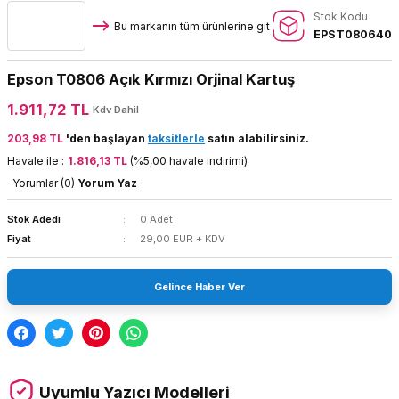
Stok Kodu
Bu markanın tüm ürünlerine git
EPST080640
Epson T0806 Açık Kırmızı Orjinal Kartuş
1.911,72 TL
Kdv Dahil
203,98 TL
'den başlayan
taksitlerle
satın alabilirsiniz.
Havale ile :
1.816,13 TL
(%5,00 havale indirimi)
Yorumlar (0)
Yorum Yaz
Stok Adedi
0 Adet
Fiyat
29,00 EUR + KDV
Gelince Haber Ver
Uyumlu Yazıcı Modelleri