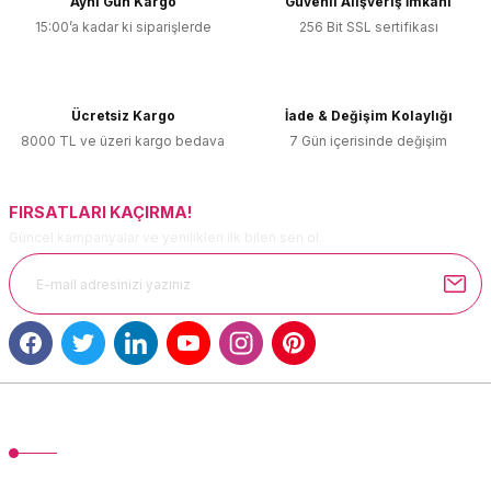
Aynı Gün Kargo
Güvenli Alışveriş İmkanı
15:00’a kadar ki siparişlerde
256 Bit SSL sertifikası
Ürün resmi kalitesiz, bozuk veya görüntülenemiyor.
Ürün açıklamasında eksik bilgiler bulunuyor.
Ürün bilgilerinde hatalar bulunuyor.
Ücretsiz Kargo
İade & Değişim Kolaylığı
Ürün fiyatı diğer sitelerden daha pahalı.
8000 TL ve üzeri kargo bedava
7 Gün içerisinde değişim
Bu ürüne benzer farklı alternatifler olmalı.
FIRSATLARI KAÇIRMA!
Güncel kampanyalar ve yenilikleri ilk bilen sen ol.
Gönder
MÜŞTERİ HİZMETLERİ
TonerMAX® 14.000 çeşit ürünle yelpazesi ve operasyonel olarak 160