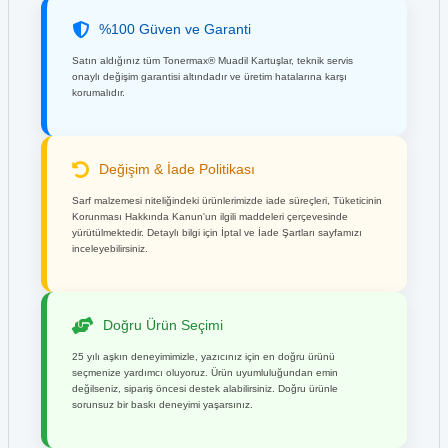
%100 Güven ve Garanti
Satın aldığınız tüm Tonermax® Muadil Kartuşlar, teknik servis
onaylı değişim garantisi altındadır ve üretim hatalarına karşı
korumalıdır.
Değişim & İade Politikası
Sarf malzemesi niteliğindeki ürünlerimizde iade süreçleri, Tüketicinin
Korunması Hakkında Kanun'un ilgili maddeleri çerçevesinde
yürütülmektedir. Detaylı bilgi için İptal ve İade Şartları sayfamızı
inceleyebilirsiniz.
Doğru Ürün Seçimi
25 yılı aşkın deneyimimizle, yazıcınız için en doğru ürünü
seçmenize yardımcı oluyoruz. Ürün uyumluluğundan emin
değilseniz, sipariş öncesi destek alabilirsiniz. Doğru ürünle
sorunsuz bir baskı deneyimi yaşarsınız.