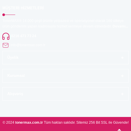
MÜŞTERİ HİZMETLERİ
TonerMAX® 14.000 çeşit ürünle yelpazesi ve operasyonel olarak 160 ülkeye
ürün gönderimi yapan kadrosuyla hizmet vermeye devam etmektedir.
Devamı...
0216 471 73 24
info@tonermax.com.tr
Üyelik
Kurumsal
Alışveriş
© 2024
tonermax.com.tr
Tüm hakları saklıdır. Sitemiz 256 Bit SSL ile Güvende!