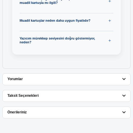
muadil kartuşla mı ilgili?
Muadil kartuşlar neden daha uygun fiyatlıdır?
Yazıcım mürekkep seviyesini doğru göstermiyor,
neden?
Yorumlar
Taksit Seçenekleri
Bu ürüne ilk yorumu siz yapın!
Önerileriniz
Yorum Yaz
Bu ürünün fiyat bilgisi, resim, ürün açıklamalarında ve diğer