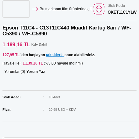
Stok Kodu
Bu markanın tüm ürünlerine git
OKET11C1YLW
Epson T11C4 - C13T11C440 Muadil Kartuş Sarı / WF-
C5390 / WF-C5890
1.199,16 TL
Kdv Dahil
127,95 TL
'den başlayan
taksitlerle
satın alabilirsiniz.
Havale ile :
1.139,20 TL
(%5,00 havale indirimi)
Yorumlar (0)
Yorum Yaz
Stok Adedi
10 Adet
Fiyat
20,99 USD + KDV