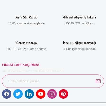
konularda yetersiz gördüğünüz noktaları öneri formunu kullanarak
tarafımıza iletebilirsiniz.
Görüş ve önerileriniz için teşekkür ederiz.
Aynı Gün Kargo
Güvenli Alışveriş İmkanı
15:00’a kadar ki siparişlerde
256 Bit SSL sertifikası
Ürün resmi kalitesiz, bozuk veya görüntülenemiyor.
Ürün açıklamasında eksik bilgiler bulunuyor.
Ürün bilgilerinde hatalar bulunuyor.
Ücretsiz Kargo
İade & Değişim Kolaylığı
Ürün fiyatı diğer sitelerden daha pahalı.
8000 TL ve üzeri kargo bedava
7 Gün içerisinde değişim
Bu ürüne benzer farklı alternatifler olmalı.
FIRSATLARI KAÇIRMA!
Güncel kampanyalar ve yenilikleri ilk bilen sen ol.
Gönder