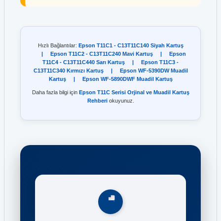
Hızlı Bağlantılar:
Epson T11C1 - C13T11C140 Siyah Kartuş
|
Epson T11C2 - C13T11C240 Mavi Kartuş
|
Epson
T11C4 - C13T11C440 Sarı Kartuş
|
Epson T11C3 -
C13T11C340 Kırmızı Kartuş
|
Epson WF-5390DW Muadil
Kartuş
|
Epson WF-5890DWF Muadil Kartuş
Daha fazla bilgi için
Epson T11C Serisi Orjinal ve Muadil Kartuş
Rehberi
okuyunuz.