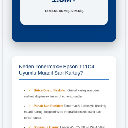
TAMAMLANMIŞ SİPARİŞ
Neden Tonermax® Epson T11C4
Uyumlu Muadil Sarı Kartuş?
Bütçe Dostu Baskılar:
Orijinal kartuşlara göre
maliyeti düşürerek tasarruf etmenizi sağlar.
Parlak Sarı Renkler:
Tonermax® kalitesiyle üretilmiş
muadil kartuş, belgelerinizde ve grafiklerinizde canlı sarı
tonları sunar.
Sorunsuz Uyum:
Epson WF-C5390 ve WF-C5890