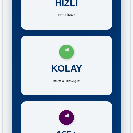
HIZLI
TESLİMAT
KOLAY
İADE & DEĞİŞİM