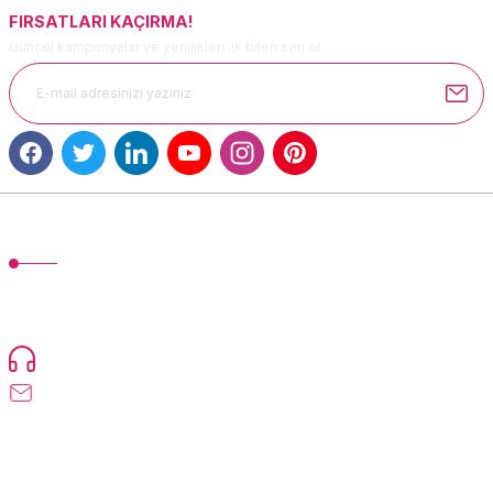
FIRSATLARI KAÇIRMA!
Güncel kampanyalar ve yenilikleri ilk bilen sen ol.
Gönder
MÜŞTERİ HİZMETLERİ
TonerMAX® 14.000 çeşit ürünle yelpazesi ve operasyonel olarak 160
ülkeye ürün gönderimi yapan kadrosuyla hizmet vermeye devam
etmektedir.
Devamı...
0216 471 73 24
info@tonermax.com.tr
Üyelik