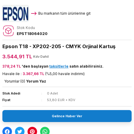
Bu markanın tüm ürünlerine git
Stok Kodu
EPST18064020
Epson T18 - XP202-205 - CMYK Orjinal Kartuş
3.544,91 TL
Kdv Dahil
378,24 TL
'den başlayan
taksitlerle
satın alabilirsiniz.
Havale ile :
3.367,66 TL
(%5,00 havale indirimi)
Yorumlar (0)
Yorum Yaz
Stok Adedi
0 Adet
Fiyat
53,80 EUR + KDV
Gelince Haber Ver