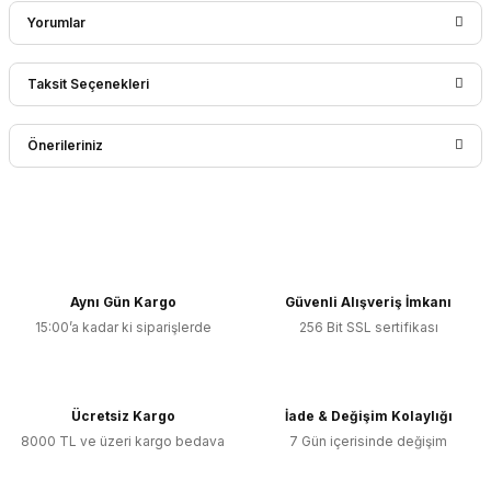
Yorumlar
Taksit Seçenekleri
Bu ürüne ilk yorumu siz yapın!
Önerileriniz
Yorum Yaz
Bu ürünün fiyat bilgisi, resim, ürün açıklamalarında ve diğer
konularda yetersiz gördüğünüz noktaları öneri formunu
kullanarak tarafımıza iletebilirsiniz.
Görüş ve önerileriniz için teşekkür ederiz.
Aynı Gün Kargo
Güvenli Alışveriş İmkanı
15:00’a kadar ki siparişlerde
256 Bit SSL sertifikası
Ürün resmi kalitesiz, bozuk veya görüntülenemiyor.
Ürün açıklamasında eksik bilgiler bulunuyor.
Ürün bilgilerinde hatalar bulunuyor.
Ücretsiz Kargo
İade & Değişim Kolaylığı
Ürün fiyatı diğer sitelerden daha pahalı.
8000 TL ve üzeri kargo bedava
7 Gün içerisinde değişim
Bu ürüne benzer farklı alternatifler olmalı.