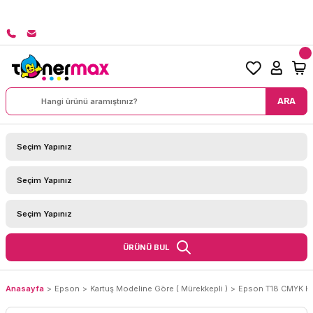
8000 TL ÜZERİ SİPARİŞLERİNİZDE KARGO BEDAVA!
ARA
ÜRÜNÜ BUL
Anasayfa
Epson
Kartuş Modeline Göre ( Mürekkepli )
Epson T18 CMYK Ka