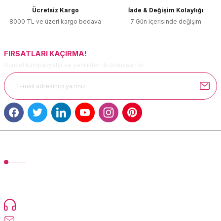
Ücretsiz Kargo
İade & Değişim Kolaylığı
Ürün fiyatı diğer sitelerden daha pahalı.
8000 TL ve üzeri kargo bedava
7 Gün içerisinde değişim
Bu ürüne benzer farklı alternatifler olmalı.
FIRSATLARI KAÇIRMA!
Güncel kampanyalar ve yenilikleri ilk bilen sen ol.
Gönder
MÜŞTERİ HİZMETLERİ
TonerMAX® 14.000 çeşit ürünle yelpazesi ve operasyonel olarak 160
ülkeye ürün gönderimi yapan kadrosuyla hizmet vermeye devam
etmektedir.
Devamı...
0216 471 73 24
info@tonermax.com.tr