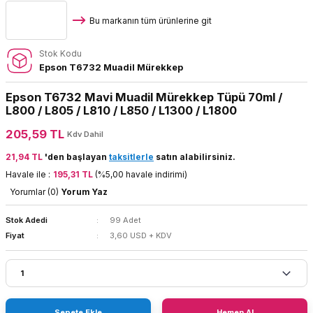
Bu markanın tüm ürünlerine git
Stok Kodu
Epson T6732 Muadil Mürekkep
Epson T6732 Mavi Muadil Mürekkep Tüpü 70ml /
L800 / L805 / L810 / L850 / L1300 / L1800
205,59 TL
Kdv Dahil
21,94 TL
'den başlayan
taksitlerle
satın alabilirsiniz.
Havale ile :
195,31 TL
(%5,00 havale indirimi)
Yorumlar (0)
Yorum Yaz
Stok Adedi
99 Adet
Fiyat
3,60 USD + KDV
Sepete Ekle
Hemen Al