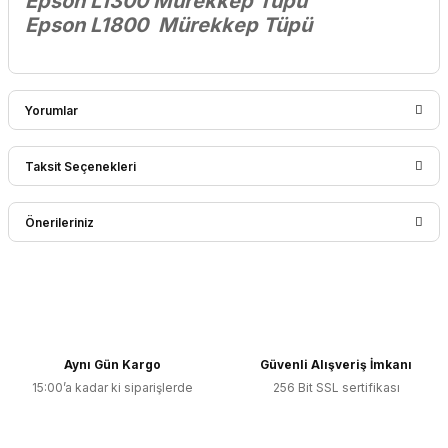
Epson L1300 Mürekkep Tüpü
Epson L1800 Mürekkep Tüpü
Yorumlar
Taksit Seçenekleri
Bu ürüne ilk yorumu siz yapın!
Önerileriniz
Yorum Yaz
Bu ürünün fiyat bilgisi, resim, ürün açıklamalarında ve diğer
konularda yetersiz gördüğünüz noktaları öneri formunu
kullanarak tarafımıza iletebilirsiniz.
Görüş ve önerileriniz için teşekkür ederiz.
Aynı Gün Kargo
Güvenli Alışveriş İmkanı
15:00’a kadar ki siparişlerde
256 Bit SSL sertifikası
Ürün resmi kalitesiz, bozuk veya görüntülenemiyor.
Ürün açıklamasında eksik bilgiler bulunuyor.
Ürün bilgilerinde hatalar bulunuyor.