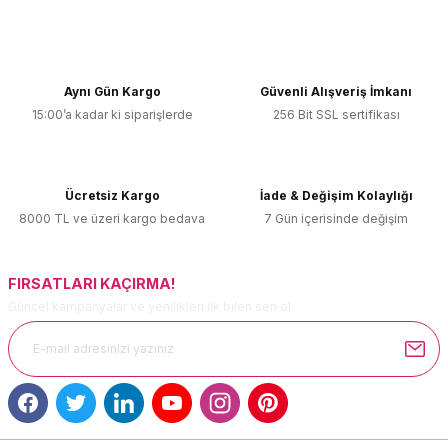
Bu ürünün fiyat bilgisi, resim, ürün açıklamalarında ve diğer
konularda yetersiz gördüğünüz noktaları öneri formunu
kullanarak tarafımıza iletebilirsiniz.
Görüş ve önerileriniz için teşekkür ederiz.
Aynı Gün Kargo
Güvenli Alışveriş İmkanı
15:00’a kadar ki siparişlerde
256 Bit SSL sertifikası
Ürün resmi kalitesiz, bozuk veya görüntülenemiyor.
Ürün açıklamasında eksik bilgiler bulunuyor.
Ürün bilgilerinde hatalar bulunuyor.
Ücretsiz Kargo
İade & Değişim Kolaylığı
Ürün fiyatı diğer sitelerden daha pahalı.
8000 TL ve üzeri kargo bedava
7 Gün içerisinde değişim
Bu ürüne benzer farklı alternatifler olmalı.
FIRSATLARI KAÇIRMA!
Güncel kampanyalar ve yenilikleri ilk bilen sen ol.
Gönder