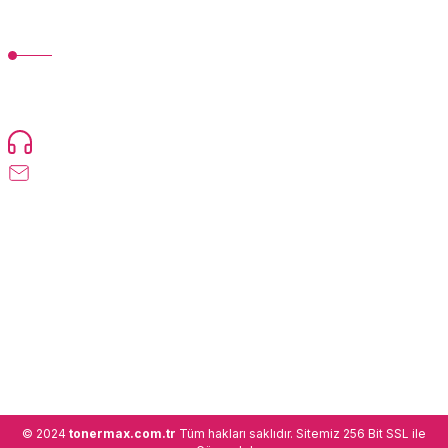
MÜŞTERİ HİZMETLERİ
TonerMAX® 14.000 çeşit ürünle yelpazesi ve operasyonel olarak 160
ülkeye ürün gönderimi yapan kadrosuyla hizmet vermeye devam
etmektedir.
Devamı...
0216 471 73 24
info@tonermax.com.tr
Üyelik
Kurumsal
Alışveriş
© 2024
tonermax.com.tr
Tüm hakları saklıdır. Sitemiz 256 Bit SSL ile