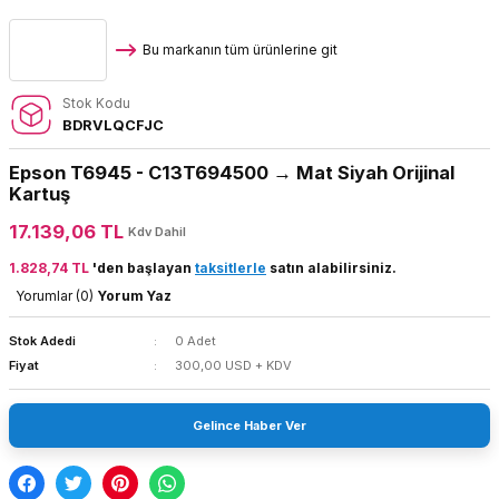
Bu markanın tüm ürünlerine git
Stok Kodu
BDRVLQCFJC
Epson T6945 - C13T694500 → Mat Siyah Orijinal
Kartuş
17.139,06 TL
Kdv Dahil
1.828,74 TL
'den başlayan
taksitlerle
satın alabilirsiniz.
Yorumlar (0)
Yorum Yaz
Stok Adedi
0 Adet
Fiyat
300,00 USD + KDV
Gelince Haber Ver