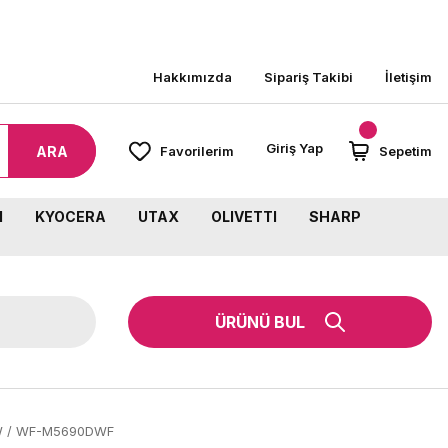
8000 TL ÜZERİ SİPARİŞLERİNİZDE KARGO BEDAVA
Hakkımızda
Sipariş Takibi
İletişim
Giriş Yap
ARA
Favorilerim
Sepetim
M
KYOCERA
UTAX
OLIVETTI
SHARP
ÜRÜNÜ BUL
DW / WF-M5690DWF