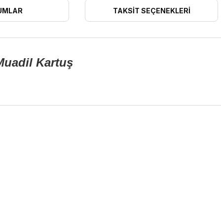
UMLAR
TAKSIT SEÇENEKLERI
Muadil Kartuş
ularda yetersiz gördüğünüz noktaları öneri formunu kullanarak tarafımıza 
Bu ürüne ilk yorumu siz yapın!
Yorum Yaz