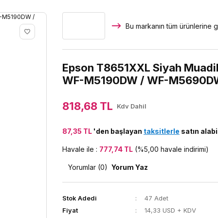
Bu markanın tüm ürünlerine g
Epson T8651XXL Siyah Muadil
WF-M5190DW / WF-M5690D
818,68 TL
Kdv Dahil
87,35 TL
'den başlayan
taksitlerle
satın alabil
Havale ile :
777,74 TL
(%5,00 havale indirimi)
Yorumlar (0)
Yorum Yaz
Stok Adedi
47 Adet
Fiyat
14,33 USD + KDV