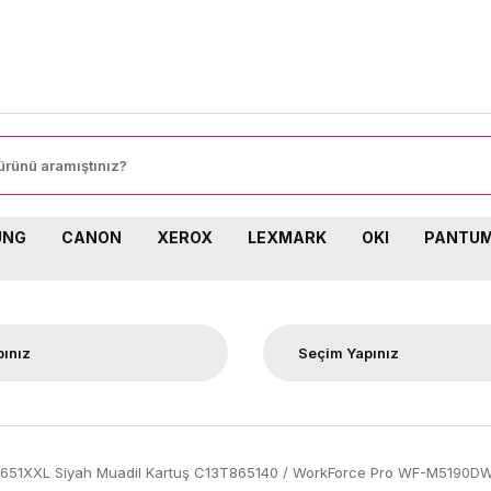
UNG
CANON
XEROX
LEXMARK
OKI
PANTU
651XXL Siyah Muadil Kartuş C13T865140 / WorkForce Pro WF-M5190