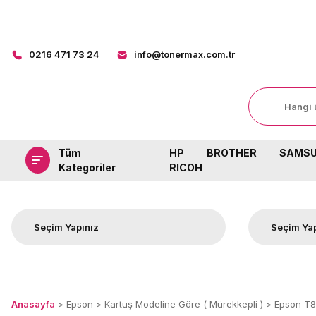
0216 471 73 24
info@tonermax.com.tr
Tüm
HP
BROTHER
SAMS
Kategoriler
RICOH
Anasayfa
Epson
Kartuş Modeline Göre ( Mürekkepli )
Epson T8