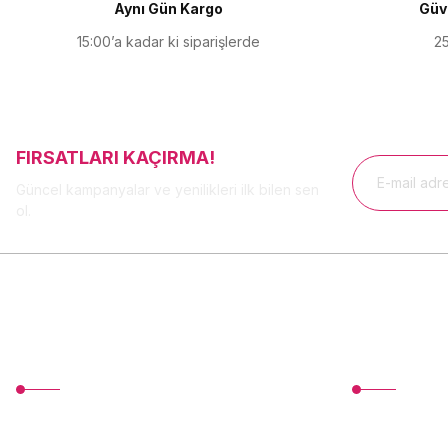
Aynı Gün Kargo
Güve
Bu ürüne benzer farklı alternatifler olmalı.
15:00’a kadar ki siparişlerde
25
FIRSATLARI KAÇIRMA!
Güncel kampanyalar ve yenilikleri ilk bilen sen
ol.
MÜŞTERİ HİZMETLERİ
Üyelik
TonerMAX® 14.000 çeşit ürünle yelpazesi ve
Yeni Üyelik
operasyonel olarak 160 ülkeye ürün