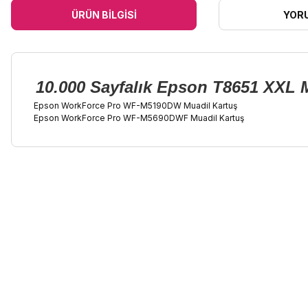
ÜRÜN BILGISI
YOR
10.000 Sayfalık Epson T8651 XXL 
Epson WorkForce Pro WF-M5190DW Muadil Kartuş
Epson WorkForce Pro WF-M5690DWF Muadil Kartuş
Bu ürünün fiyat bilgisi, resim, ürün açıklamalarında ve diğer kon
Görüş ve önerileriniz için teşekkür ederiz.
Ürün resmi kalitesiz, bozuk veya görüntülenemiyor.
Ürün açıklamasında eksik bilgiler bulunuyor.
Ürün bilgilerinde hatalar bulunuyor.
Ürün fiyatı diğer sitelerden daha pahalı.