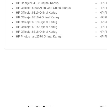
HP Deskjet D4168 Orjinal Kartuş
HP Ph
HP Officejet 6300 All-in-One Orjinal Kartuş
HP Ph
HP Officejet 6310 Orjinal Kartuş
HP Ph
HP Officejet 6310xi Orjinal Kartuş
HP Ph
HP Officejet 6313 Orjinal Kartuş
HP Ph
HP Officejet 6315 Orjinal Kartuş
HP Ph
HP Officejet 6318 Orjinal Kartuş
HP Ph
HP Photosmart 2570 Orjinal Kartuş
HP Ph
Bu ürünün fiyat bilgisi, resim, ürün açıklamalarında ve diğer kon
Görüş ve önerileriniz için teşekkür ederiz.
Ürün resmi kalitesiz, bozuk veya görüntülenemiyor.
Ürün açıklamasında eksik bilgiler bulunuyor.
Ürün bilgilerinde hatalar bulunuyor.
Ürün fiyatı diğer sitelerden daha pahalı.