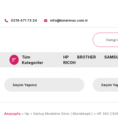
0216 471 73 24
info@tonermax.com.tr
Tüm
HP
BROTHER
SAMS
Kategoriler
RICOH
Anasayfa
Hp
Kartuş Modeline Göre ( Mürekkepli )
HP 342 C936