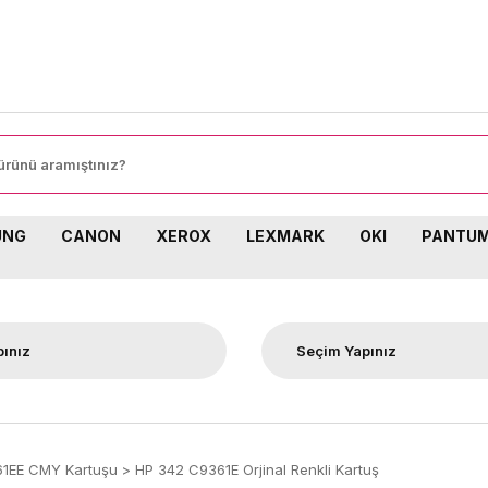
8
UNG
CANON
XEROX
LEXMARK
OKI
PANTU
1EE CMY Kartuşu
HP 342 C9361E Orjinal Renkli Kartuş