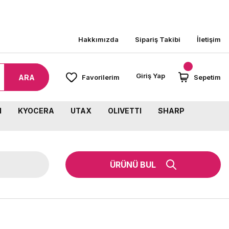
000 TL ÜZERİ SİPARİŞLERİNİZDE KARGO BEDAVA!
Hakkımızda
Sipariş Takibi
İletişim
Giriş Yap
ARA
Favorilerim
Sepetim
M
KYOCERA
UTAX
OLIVETTI
SHARP
ÜRÜNÜ BUL