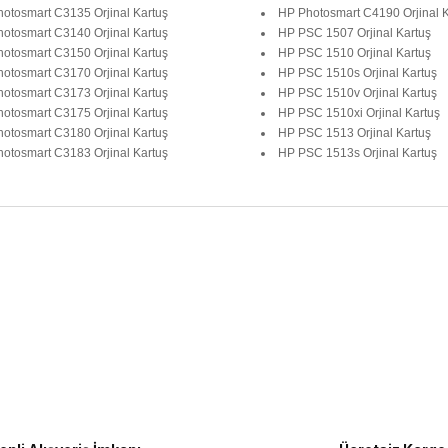
otosmart C3135 Orjinal Kartuş
HP Photosmart C4190 Orjinal K
otosmart C3140 Orjinal Kartuş
HP PSC 1507 Orjinal Kartuş
otosmart C3150 Orjinal Kartuş
HP PSC 1510 Orjinal Kartuş
otosmart C3170 Orjinal Kartuş
HP PSC 1510s Orjinal Kartuş
otosmart C3173 Orjinal Kartuş
HP PSC 1510v Orjinal Kartuş
otosmart C3175 Orjinal Kartuş
HP PSC 1510xi Orjinal Kartuş
otosmart C3180 Orjinal Kartuş
HP PSC 1513 Orjinal Kartuş
otosmart C3183 Orjinal Kartuş
HP PSC 1513s Orjinal Kartuş
ularda yetersiz gördüğünüz noktaları öneri formunu kullanarak tarafımıza 
Bu ürüne ilk yorumu siz yapın!
Yorum Yaz