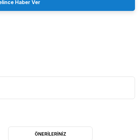
elince Haber Ver
ÖNERILERINIZ