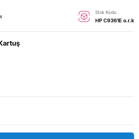
Stok Kodu
it
HP C9361E o.r.k
Kartuş