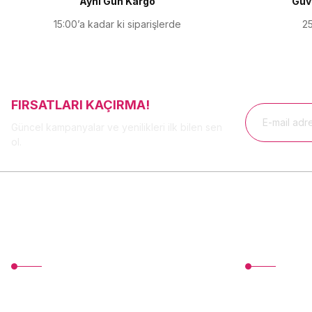
Aynı Gün Kargo
Güve
Bu ürüne benzer farklı alternatifler olmalı.
15:00’a kadar ki siparişlerde
25
FIRSATLARI KAÇIRMA!
Güncel kampanyalar ve yenilikleri ilk bilen sen
ol.
MÜŞTERİ HİZMETLERİ
Üyelik
TonerMAX® 14.000 çeşit ürünle yelpazesi ve
Yeni Üyelik
operasyonel olarak 160 ülkeye ürün