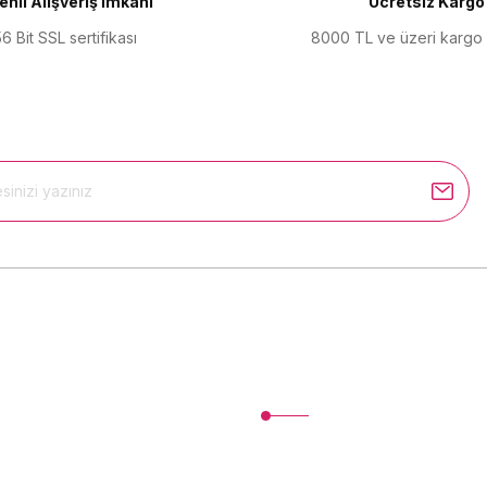
nli Alışveriş İmkanı
Ücretsiz Kargo
6 Bit SSL sertifikası
8000 TL ve üzeri kargo
Gönder
Kurumsal
İletişim