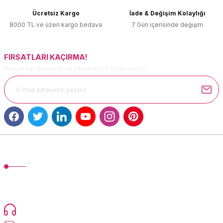
Ürün bilgilerinde hatalar bulunuyor.
Ücretsiz Kargo
İade & Değişim Kolaylığı
Ürün fiyatı diğer sitelerden daha pahalı.
8000 TL ve üzeri kargo bedava
7 Gün içerisinde değişim
Bu ürüne benzer farklı alternatifler olmalı.
FIRSATLARI KAÇIRMA!
Güncel kampanyalar ve yenilikleri ilk bilen sen ol.
Gönder
MÜŞTERİ HİZMETLERİ
TonerMAX® 14.000 çeşit ürünle yelpazesi ve operasyonel olarak 160
ülkeye ürün gönderimi yapan kadrosuyla hizmet vermeye devam
etmektedir.
Devamı...
0216 471 73 24