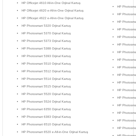
HP Officejet 4610 All-in-One Orjinal Kartuş
HP Photosmar
HP Officejet 4620 e-All-in-One Orjinal Kartuş
HP Photosmar
HP Officejet 4622 e-All-in-One Orjinal Kartuş
HP Photosmar
HP Photosmart 5320 Orjinal Kartuş
HP Photosmar
HP Photosmart 5370 Orjinal Kartuş
HP Photosmar
HP Photosmart 5373 Orjinal Kartuş
HP Photosmar
HP Photosmart 5388 Orjinal Kartuş
HP Photosmar
HP Photosmart 5393 Orjinal Kartuş
HP Photosmar
HP Photosmart 5510 Orjinal Kartuş
HP Photosmar
HP Photosmart 5512 Orjinal Kartuş
HP Photosmar
HP Photosmart 5514 Orjinal Kartuş
HP Photosmar
HP Photosmart 5515 Orjinal Kartuş
HP Photosmar
HP Photosmart 5520 Orjinal Kartuş
HP Photosmar
HP Photosmart 5524 Orjinal Kartuş
HP Photosmar
HP Photosmart 6350 Orjinal Kartuş
HP Photosmar
HP Photosmart 6383 Orjinal Kartuş
HP Photosmar
HP Photosmart 6510 Orjinal Kartuş
HP Photosmar
HP Photosmart 6520 e-All-in-One Orjinal Kartuş
HP Photosmar