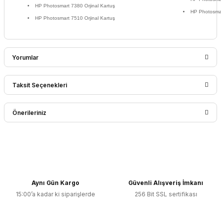
HP Photosmart 7380 Orjinal Kartuş
HP Photosmar
HP Photosmart 7510 Orjinal Kartuş
Yorumlar
Taksit Seçenekleri
Bu ürüne ilk yorumu siz yapın!
Önerileriniz
Yorum Yaz
Bu ürünün fiyat bilgisi, resim, ürün açıklamalarında ve diğer
konularda yetersiz gördüğünüz noktaları öneri formunu
kullanarak tarafımıza iletebilirsiniz.
Görüş ve önerileriniz için teşekkür ederiz.
Aynı Gün Kargo
Güvenli Alışveriş İmkanı
15:00’a kadar ki siparişlerde
256 Bit SSL sertifikası
Ürün resmi kalitesiz, bozuk veya görüntülenemiyor.
Ürün açıklamasında eksik bilgiler bulunuyor.