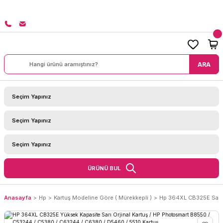
8000 TL ÜZERİ SİPARİŞLERİNİZDE KARGO BEDAVA!
ARA
ÜRÜNÜ BUL
Anasayfa
Hp
Kartuş Modeline Göre ( Mürekkepli )
Hp 364XL CB325E Sarı 