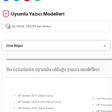
Uyumlu Yazıcı Modelleri
Hp 364XL CB325E Sarı Kartuş
Ürün Bilgisi
Bu ürününün uyumlu olduğu yazıcı modelleri
HP Deskjet 3070 Orjinal Kartuş
HP Photosmar
HP Deskjet 3520 E-AiO Orjinal Kartuş
HP Photosmart
HP Deskjet 3524 Orjinal Kartuş
HP Photosmar