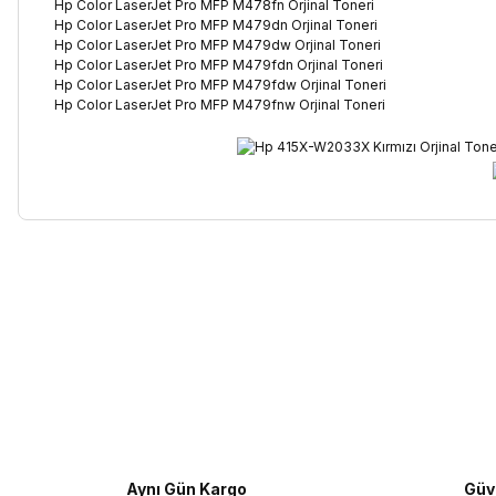
Hp Color LaserJet Pro MFP M478fn Orjinal Toneri
Hp Color LaserJet Pro MFP M479dn Orjinal Toneri
Hp Color LaserJet Pro MFP M479dw Orjinal Toneri
Hp Color LaserJet Pro MFP M479fdn Orjinal Toneri
Hp Color LaserJet Pro MFP M479fdw Orjinal Toneri
Hp Color LaserJet Pro MFP M479fnw Orjinal Toneri
Bu ürünün fiyat bilgisi, resim, ürün açıklamalarında ve diğer kon
Görüş ve önerileriniz için teşekkür ederiz.
Ürün resmi kalitesiz, bozuk veya görüntülenemiyor.
Ürün açıklamasında eksik bilgiler bulunuyor.
Ürün bilgilerinde hatalar bulunuyor.
Ürün fiyatı diğer sitelerden daha pahalı.
Aynı Gün Kargo
Güve