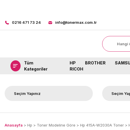
8000 TL ÜZERİ 
0216 471 73 24
info@tonermax.com.tr
Tüm
HP
BROTHER
SAMS
Kategoriler
RICOH
Anasayfa
Hp
Toner Modeline Göre
Hp 415A-W2030A Toner