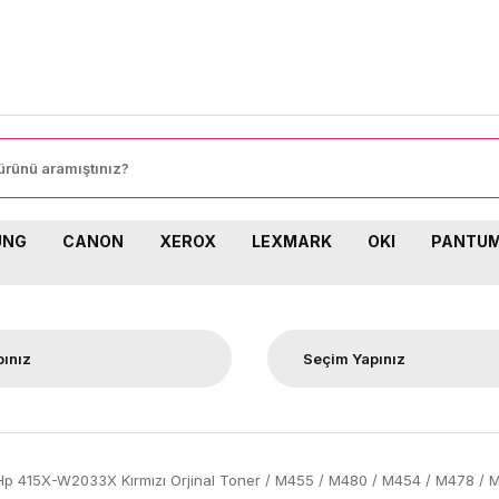
SİPARİŞLERİNİZDE KARGO BEDAVA!
UNG
CANON
XEROX
LEXMARK
OKI
PANTU
Hp 415X-W2033X Kırmızı Orjinal Toner / M455 / M480 / M454 / M478 / 