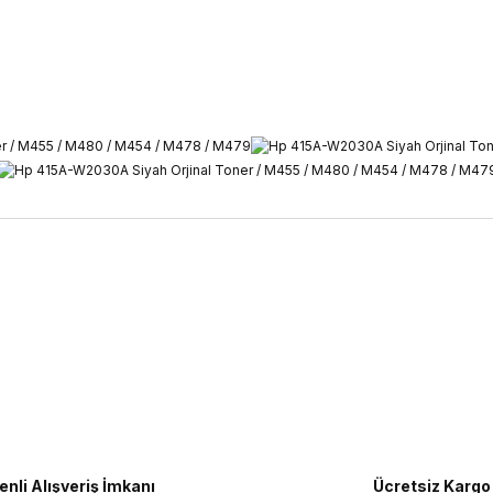
ularda yetersiz gördüğünüz noktaları öneri formunu kullanarak tarafımıza 
Bu ürüne ilk yorumu siz yapın!
Yorum Yaz
nli Alışveriş İmkanı
Ücretsiz Kargo