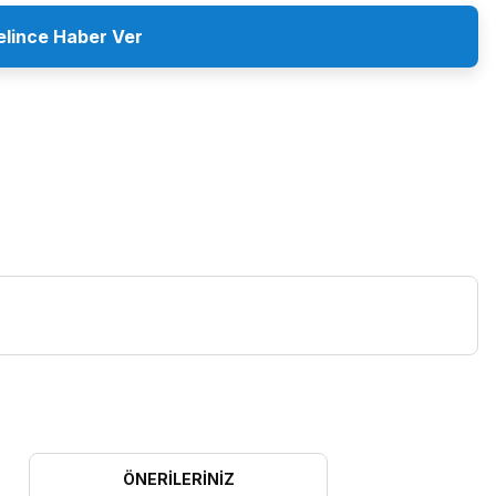
elince Haber Ver
ÖNERILERINIZ