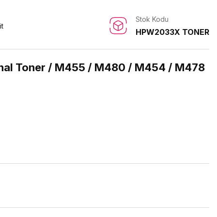
Stok Kodu
it
HPW2033X TONER
nal Toner / M455 / M480 / M454 / M478