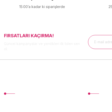
Bu ürüne benzer farklı alternatifler olmalı.
15:00’a kadar ki siparişlerde
25
FIRSATLARI KAÇIRMA!
Güncel kampanyalar ve yenilikleri ilk bilen sen
ol.
MÜŞTERİ HİZMETLERİ
Üyelik
TonerMAX® 14.000 çeşit ürünle yelpazesi ve
Yeni Üyelik
operasyonel olarak 160 ülkeye ürün
Üye Girişi