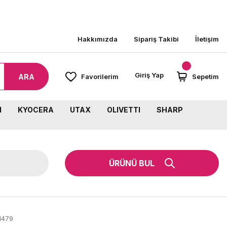
Hakkımızda
Sipariş Takibi
İletişim
Giriş Yap
ARA
Favorilerim
Sepetim
M
KYOCERA
UTAX
OLIVETTI
SHARP
ÜRÜNÜ BUL
M479