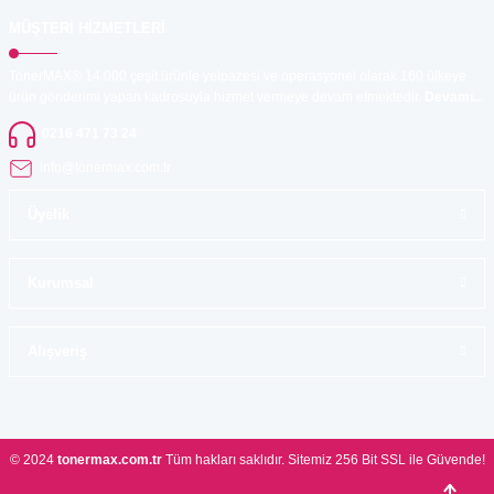
MÜŞTERİ HİZMETLERİ
TonerMAX® 14.000 çeşit ürünle yelpazesi ve operasyonel olarak 160 ülkeye
ürün gönderimi yapan kadrosuyla hizmet vermeye devam etmektedir.
Devamı...
0216 471 73 24
info@tonermax.com.tr
Üyelik
Kurumsal
Alışveriş
© 2024
tonermax.com.tr
Tüm hakları saklıdır. Sitemiz 256 Bit SSL ile Güvende!