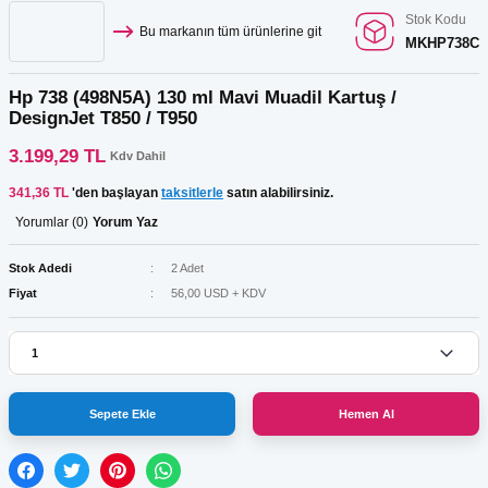
Stok Kodu
Bu markanın tüm ürünlerine git
MKHP738C
Hp 738 (498N5A) 130 ml Mavi Muadil Kartuş /
DesignJet T850 / T950
3.199,29 TL
Kdv Dahil
341,36 TL
'den başlayan
taksitlerle
satın alabilirsiniz.
Yorumlar (0)
Yorum Yaz
Stok Adedi
2 Adet
Fiyat
56,00 USD + KDV
Sepete Ekle
Hemen Al