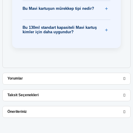
Bu Mavi kartuşun mürekkep tipi nedir?
Bu 130ml standart kapasiteli Mavi kartuş
kimler için daha uygundur?
Yorumlar
Taksit Seçenekleri
Bu ürüne ilk yorumu siz yapın!
Önerileriniz
Yorum Yaz
Bu ürünün fiyat bilgisi, resim, ürün açıklamalarında ve diğer