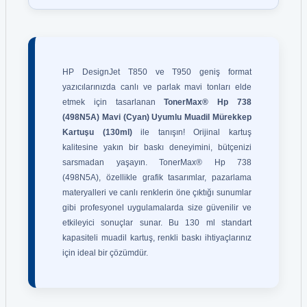
HP DesignJet T850 ve T950 geniş format
yazıcılarınızda canlı ve parlak mavi tonları elde
etmek için tasarlanan
TonerMax® Hp 738
(498N5A) Mavi (Cyan) Uyumlu Muadil Mürekkep
Kartuşu (130ml)
ile tanışın! Orijinal kartuş
kalitesine yakın bir baskı deneyimini, bütçenizi
sarsmadan yaşayın. TonerMax® Hp 738
(498N5A), özellikle grafik tasarımlar, pazarlama
materyalleri ve canlı renklerin öne çıktığı sunumlar
gibi profesyonel uygulamalarda size güvenilir ve
etkileyici sonuçlar sunar. Bu 130 ml standart
kapasiteli muadil kartuş, renkli baskı ihtiyaçlarınız
için ideal bir çözümdür.