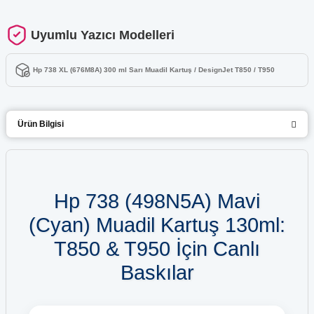
Uyumlu Yazıcı Modelleri
Hp 738 XL (676M8A) 300 ml Sarı Muadil Kartuş / DesignJet T850 / T950
Ürün Bilgisi
Hp 738 (498N5A) Mavi
(Cyan) Muadil Kartuş 130ml:
T850 & T950 İçin Canlı
Baskılar