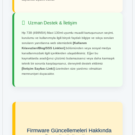
Uzman Destek & İletişim
Hp 738 (498N5A) Mavi 130ml uyumlu muadil kartuşunuzun seçimi,
kurulumu ve kullanımıyla ilgili birçok faydalı bilgiye ve sıkça sorulan
soruların yanıtlarına web sitemizdeki
[Kullanım
Kılavuzları/Blog/SSS Linkleri]
bölümünden veya sosyal medya
kanallarımızdaki ilgili içeriklerden ulaşabilirsiniz. Eğer bu
kaynaklarda aradığınız çözümü bulamazsanız veya daha karmaşık
teknik bir sorunla karşılaşırsanız, deneyimli destek ekibimiz
[İletişim Sayfası Linki]
üzerinden size yardımcı olmaktan
memnuniyet duyacaktır.
Firmware Güncellemeleri Hakkında