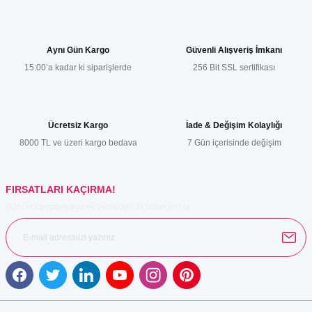
konularda yetersiz gördüğünüz noktaları öneri formunu kullanarak
tarafımıza iletebilirsiniz.
Görüş ve önerileriniz için teşekkür ederiz.
Aynı Gün Kargo
Güvenli Alışveriş İmkanı
15:00’a kadar ki siparişlerde
256 Bit SSL sertifikası
Ürün resmi kalitesiz, bozuk veya görüntülenemiyor.
Ürün açıklamasında eksik bilgiler bulunuyor.
Ürün bilgilerinde hatalar bulunuyor.
Ücretsiz Kargo
İade & Değişim Kolaylığı
Ürün fiyatı diğer sitelerden daha pahalı.
8000 TL ve üzeri kargo bedava
7 Gün içerisinde değişim
Bu ürüne benzer farklı alternatifler olmalı.
FIRSATLARI KAÇIRMA!
Güncel kampanyalar ve yenilikleri ilk bilen sen ol.
Gönder