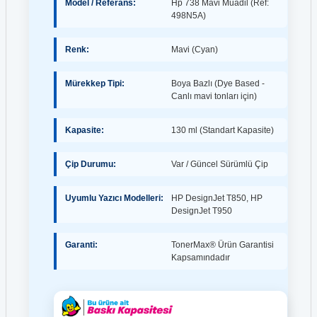
Model / Referans:
Hp 738 Mavi Muadil (Ref:
498N5A)
Renk:
Mavi (Cyan)
Mürekkep Tipi:
Boya Bazlı (Dye Based -
Canlı mavi tonları için)
Kapasite:
130 ml (Standart Kapasite)
Çip Durumu:
Var / Güncel Sürümlü Çip
Uyumlu Yazıcı Modelleri:
HP DesignJet T850, HP
DesignJet T950
Garanti:
TonerMax® Ürün Garantisi
Kapsamındadır