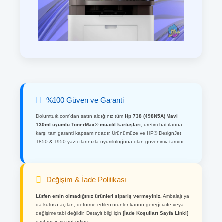
%100 Güven ve Garanti
Dolumturk.com'dan satın aldığınız tüm
Hp 738 (498N5A) Mavi
130ml uyumlu TonerMax® muadil kartuşları
, üretim hatalarına
karşı tam garanti kapsamındadır. Ürünümüze ve HP® DesignJet
T850 & T950 yazıcılarınızla uyumluluğuna olan güvenimiz tamdır.
Değişim & İade Politikası
Lütfen emin olmadığınız ürünleri sipariş vermeyiniz.
Ambalajı ya
da kutusu açılan, deforme edilen ürünler kanun gereği iade veya
değişime tabi değildir. Detaylı bilgi için
[İade Koşulları Sayfa Linki]
sayfamızı ziyaret ediniz.