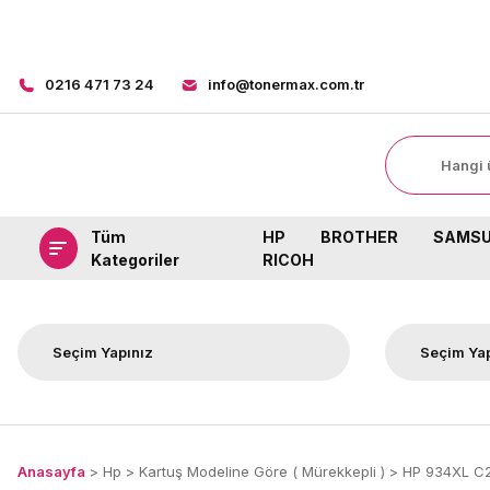
0216 471 73 24
info@tonermax.com.tr
Tüm
HP
BROTHER
SAMS
Kategoriler
RICOH
Anasayfa
Hp
Kartuş Modeline Göre ( Mürekkepli )
HP 934XL C2