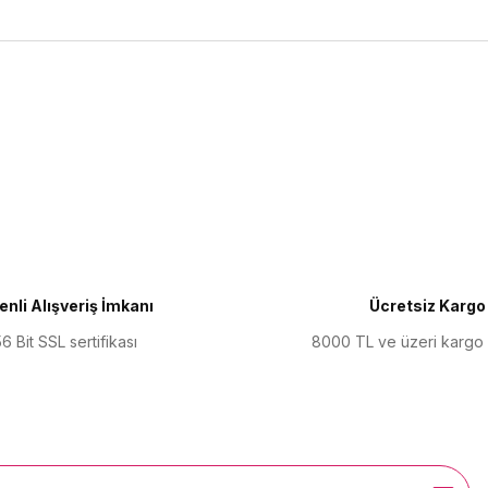
ularda yetersiz gördüğünüz noktaları öneri formunu kullanarak tarafımıza 
Bu ürüne ilk yorumu siz yapın!
Yorum Yaz
nli Alışveriş İmkanı
Ücretsiz Kargo
6 Bit SSL sertifikası
8000 TL ve üzeri kargo
Gönder