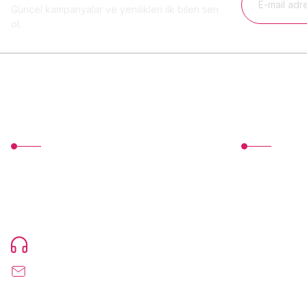
Güncel kampanyalar ve yenilikleri ilk bilen sen
ol.
MÜŞTERİ HİZMETLERİ
Üyelik
TonerMAX® 14.000 çeşit ürünle yelpazesi ve
Yeni Üyelik
operasyonel olarak 160 ülkeye ürün
Üye Girişi
gönderimi yapan kadrosuyla hizmet vermeye
devam etmektedir.
Devamı...
Şifremi Unuttu
0216 471 73 24
info@tonermax.com.tr