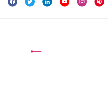
Alışveriş
Mesafeli Satış Sözleşmesi
Gizlilik ve Güvenlik
İptal İade Koşullari
Kişisel Veriler Politikası