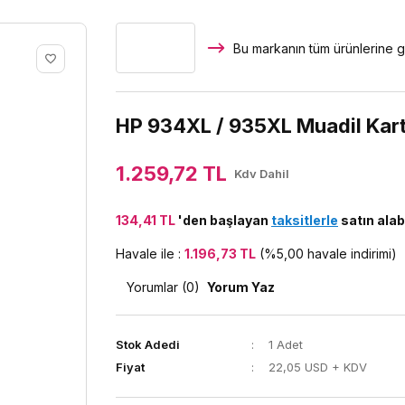
Bu markanın tüm ürünlerine g
HP 934XL / 935XL Muadil Kar
1.259,72 TL
Kdv Dahil
134,41 TL
'den başlayan
taksitlerle
satın alabi
Havale ile :
1.196,73 TL
(%5,00 havale indirimi)
Yorumlar (0)
Yorum Yaz
Stok Adedi
1 Adet
Fiyat
22,05 USD + KDV