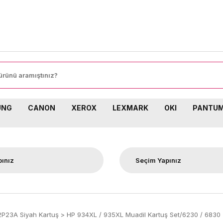
800
UNG
CANON
XEROX
LEXMARK
OKI
PANTU
P23A Siyah Kartuş
HP 934XL / 935XL Muadil Kartuş Set/6230 / 6830