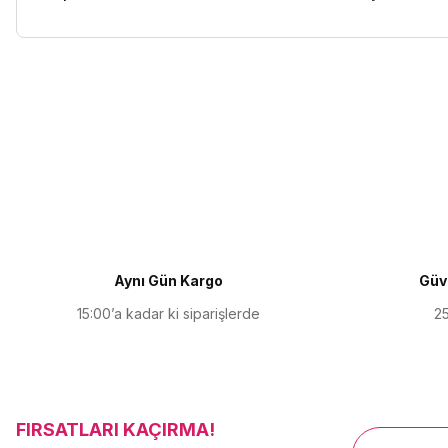
Bu ürünün fiyat bilgisi, resim, ürün açıklamalarında ve diğer kon
Görüş ve önerileriniz için teşekkür ederiz.
Ürün resmi kalitesiz, bozuk veya görüntülenemiyor.
Ürün açıklamasında eksik bilgiler bulunuyor.
Ürün bilgilerinde hatalar bulunuyor.
Ürün fiyatı diğer sitelerden daha pahalı.
Aynı Gün Kargo
Güve
Bu ürüne benzer farklı alternatifler olmalı.
15:00’a kadar ki siparişlerde
25
FIRSATLARI KAÇIRMA!