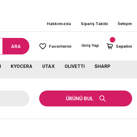
0 TL ÜZERİ SİPARİŞLERİNİZDE KARGO BEDAVA!
Hakkımızda
Sipariş Takibi
İletişim
Giriş Yap
ARA
Favorilerim
Sepetim
M
KYOCERA
UTAX
OLIVETTI
SHARP
ÜRÜNÜ BUL