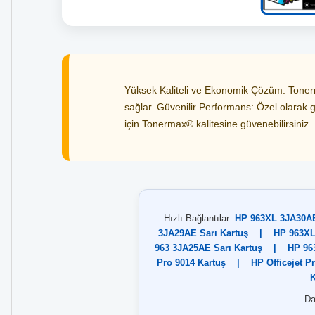
Yüksek Kaliteli ve Ekonomik Çözüm: Tonerma
sağlar. Güvenilir Performans: Özel olarak g
için Tonermax® kalitesine güvenebilirsiniz. B
Hızlı Bağlantılar:
HP 963XL 3JA30AE
3JA29AE Sarı Kartuş
|
HP 963XL
963 3JA25AE Sarı Kartuş
|
HP 96
Pro 9014 Kartuş
|
HP Officejet P
K
Da