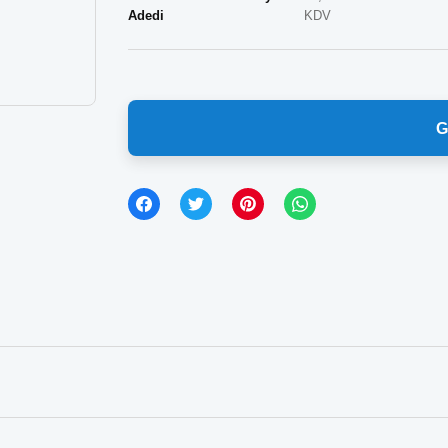
Adedi
KDV
G