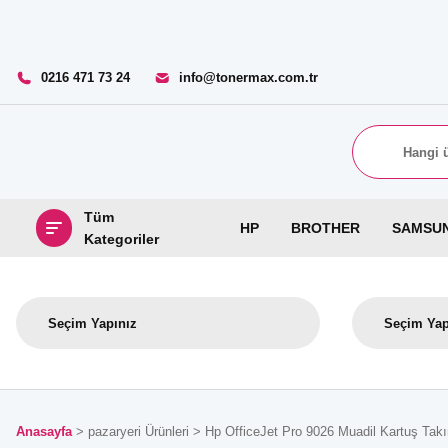
0216 471 73 24
info@tonermax.com.tr
Tüm
HP
BROTHER
SAMSU
Kategoriler
Anasayfa
pazaryeri Ürünleri
Hp OfficeJet Pro 9026 Muadil Kartuş Takı