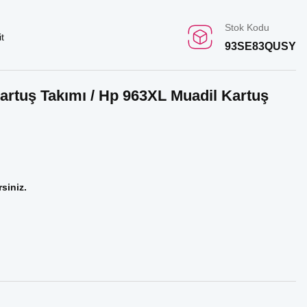
Stok Kodu
t
93SE83QUSY
artuş Takımı / Hp 963XL Muadil Kartuş
rsiniz.