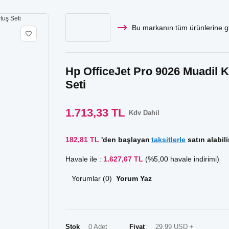
Bu markanın tüm ürünlerine gi
Hp OfficeJet Pro 9026 Muadil K
Seti
1.713,33 TL
Kdv Dahil
182,81 TL
'den başlayan
taksitlerle
satın alabili
Havale ile :
1.627,67 TL
(%5,00 havale indirimi)
Yorumlar (0)
Yorum Yaz
Stok
0 Adet
Fiyat
29,99 USD +