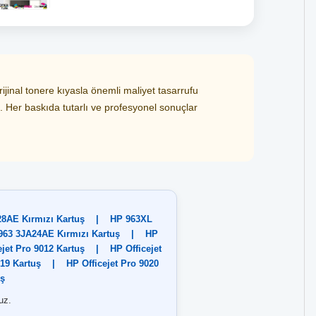
jinal tonere kıyasla önemli maliyet tasarrufu
z. Her baskıda tutarlı ve profesyonel sonuçlar
8AE Kırmızı Kartuş
|
HP 963XL
963 3JA24AE Kırmızı Kartuş
|
HP
ejet Pro 9012 Kartuş
|
HP Officejet
019 Kartuş
|
HP Officejet Pro 9020
uş
uz.