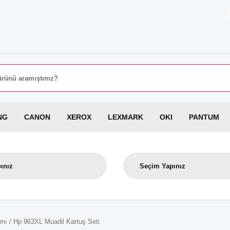
8000 TL
NG
CANON
XEROX
LEXMARK
OKI
PANTUM
mı / Hp 963XL Muadil Kartuş Seti