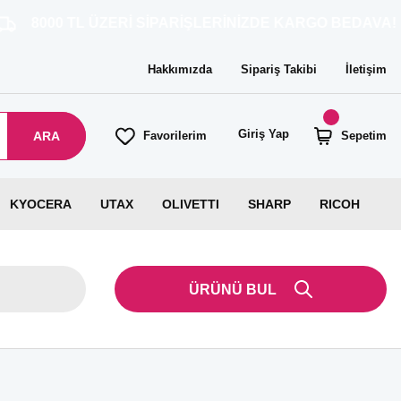
 ÜZERİ SİPARİŞLERİNİZDE KARGO BEDAVA!
Hakkımızda
Sipariş Takibi
İletişim
Giriş Yap
ARA
Favorilerim
Sepetim
KYOCERA
UTAX
OLIVETTI
SHARP
RICOH
ÜRÜNÜ BUL