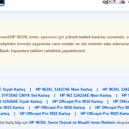
x®HP 963XL toner, yazıcınız için yüksek kaliteli baskılar sunarken, ori
eliştirilen formülü sayesinde canlı renkler ve net metinler elde edersini
askı kapasitesi takibini rahatlıkla yapabilirsiniz.
 Siyah Kartuş
|
HP 963XL 3JA27AE Mavi Kartuş
|
HP 963XL 3JA2
 3YP35AE CMYK Set Kartuş
|
HP 963 3JA23AE Mavi Kartuş
|
HP 
3 3JA26AE Siyah Kartuş
|
HP Officejet Pro 9010 Kartuş
|
HP Offic
ro 9015 Kartuş
|
HP Officejet Pro 9016 Kartuş
|
HP Officejet Pro 9
artuş
|
HP Officejet Pro 9022 Kartuş
|
HP Officejet Pro 9025 Kart
ha fazla bilgi için
HP 963XL Serisi Orjinal ve Muadil toner Rehberi
okuyun