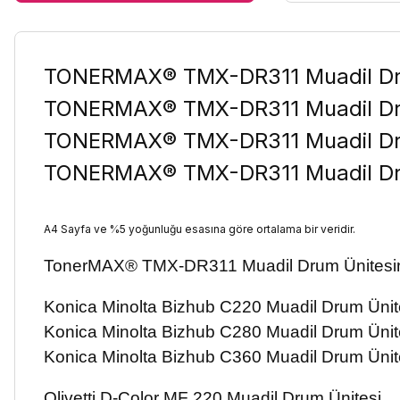
TONERMAX® TMX-DR311 Muadil Drum
TONERMAX® TMX-DR311 Muadil Drum
TONERMAX® TMX-DR311 Muadil Drum
TONERMAX® TMX-DR311 Muadil Drum
A4 Sayfa ve %5 yoğunluğu esasına göre ortalama bir veridir.
TonerMAX® TMX-DR311 Muadil Drum Ünitesini
Konica Minolta Bizhub C220 Muadil Drum Ünit
Konica Minolta Bizhub C280 Muadil Drum Ünit
Konica Minolta Bizhub C360 Muadil Drum Ünit
Olivetti D-Color MF 220 Muadil Drum Ünitesi