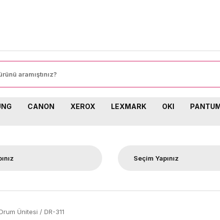
8000 TL 
UNG
CANON
XEROX
LEXMARK
OKI
PANTU
Drum Ünitesi / DR-311