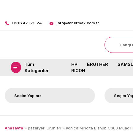
0216 471 73 24
info@tonermax.com.tr
Tüm
HP
BROTHER
SAMS
Kategoriler
RICOH
Anasayfa
pazaryeri Ürünleri
Konica Minolta Bizhub C360 Muadil 