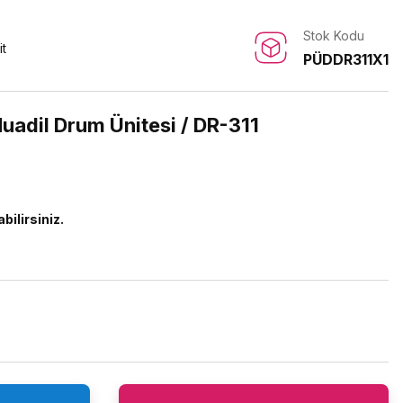
Stok Kodu
it
PÜDDR311X1
uadil Drum Ünitesi / DR-311
bilirsiniz.