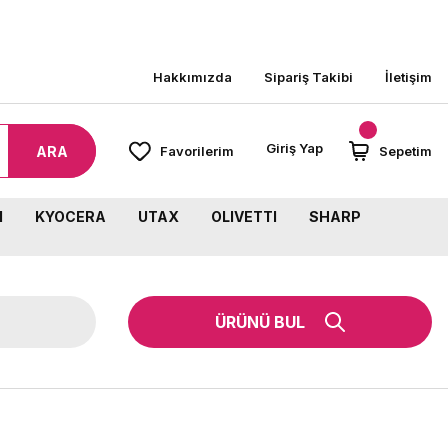
ÜZERİ SİPARİŞLERİNİZDE KARGO BEDAVA!
Hakkımızda
Sipariş Takibi
İletişim
Giriş Yap
ARA
Favorilerim
Sepetim
M
KYOCERA
UTAX
OLIVETTI
SHARP
ÜRÜNÜ BUL