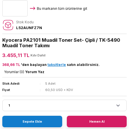
Bu markanın tüm ürünlerine git
Stok Kodu
L52AUNFZ7N
Kyocera PA2101 Muadil Toner Set- Çipli / TK-5490
Muadil Toner Takımı
3.455,11 TL
Kdv Dahil
368,66 TL
'den başlayan
taksitlerle
satın alabilirsiniz.
Yorumlar (0)
Yorum Yaz
Stok Adedi
5 Adet
Fiyat
60,50 USD + KDV
Sepete Ekle
Hemen Al