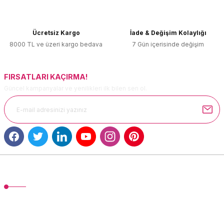
Ürün açıklamasında eksik bilgiler bulunuyor.
Ürün bilgilerinde hatalar bulunuyor.
Ücretsiz Kargo
İade & Değişim Kolaylığı
Ürün fiyatı diğer sitelerden daha pahalı.
8000 TL ve üzeri kargo bedava
7 Gün içerisinde değişim
Bu ürüne benzer farklı alternatifler olmalı.
FIRSATLARI KAÇIRMA!
Güncel kampanyalar ve yenilikleri ilk bilen sen ol.
Gönder
MÜŞTERİ HİZMETLERİ
TonerMAX® 14.000 çeşit ürünle yelpazesi ve operasyonel olarak 160
ülkeye ürün gönderimi yapan kadrosuyla hizmet vermeye devam
etmektedir.
Devamı...