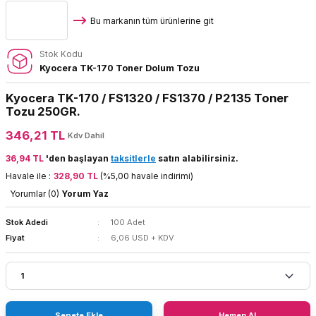
Bu markanın tüm ürünlerine git
Stok Kodu
Kyocera TK-170 Toner Dolum Tozu
Kyocera TK-170 / FS1320 / FS1370 / P2135 Toner
Tozu 250GR.
346,21 TL
Kdv Dahil
36,94 TL
'den başlayan
taksitlerle
satın alabilirsiniz.
Havale ile :
328,90 TL
(%5,00 havale indirimi)
Yorumlar (0)
Yorum Yaz
Stok Adedi
100 Adet
Fiyat
6,06 USD + KDV
Sepete Ekle
Hemen Al