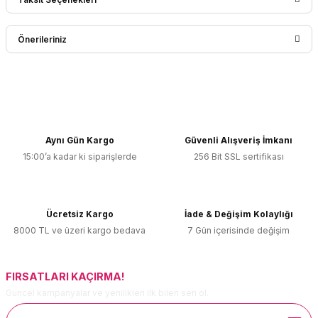
Bu ürüne ilk yorumu siz yapın!
Önerileriniz
Yorum Yaz
Bu ürünün fiyat bilgisi, resim, ürün açıklamalarında ve diğer
konularda yetersiz gördüğünüz noktaları öneri formunu
kullanarak tarafımıza iletebilirsiniz.
Görüş ve önerileriniz için teşekkür ederiz.
Aynı Gün Kargo
Güvenli Alışveriş İmkanı
15:00’a kadar ki siparişlerde
256 Bit SSL sertifikası
Ürün resmi kalitesiz, bozuk veya görüntülenemiyor.
Ürün açıklamasında eksik bilgiler bulunuyor.
Ürün bilgilerinde hatalar bulunuyor.
Ücretsiz Kargo
İade & Değişim Kolaylığı
Ürün fiyatı diğer sitelerden daha pahalı.
8000 TL ve üzeri kargo bedava
7 Gün içerisinde değişim
Bu ürüne benzer farklı alternatifler olmalı.
FIRSATLARI KAÇIRMA!
Güncel kampanyalar ve yenilikleri ilk bilen sen ol.