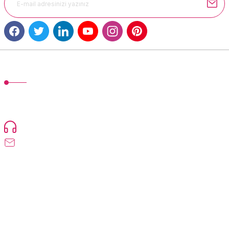
Gönder
MÜŞTERİ HİZMETLERİ
TonerMAX® 14.000 çeşit ürünle yelpazesi ve operasyonel olarak 160
ülkeye ürün gönderimi yapan kadrosuyla hizmet vermeye devam
etmektedir.
Devamı...
0216 471 73 24
info@tonermax.com.tr
Üyelik
Kurumsal
Alışveriş