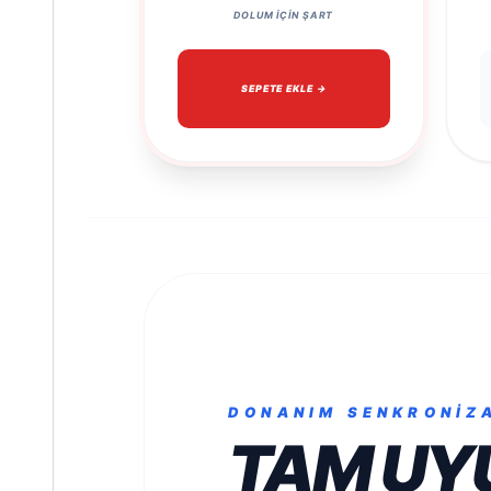
DOLUM İÇIN ŞART
SEPETE EKLE →
DONANIM SENKRONIZ
TAM UY