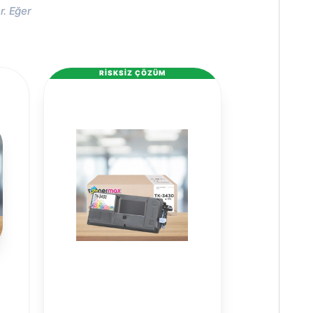
r. Eğer
RİSKSİZ ÇÖZÜM
Hazır Toner