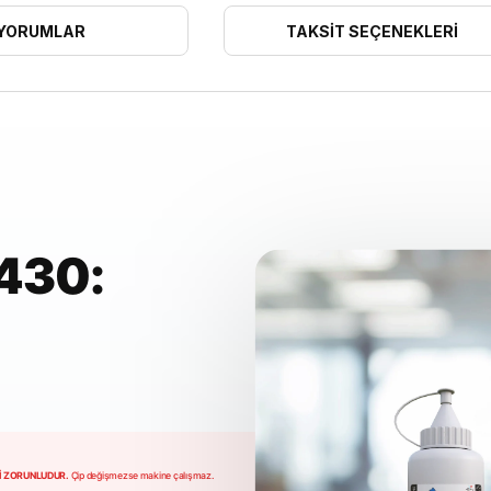
YORUMLAR
TAKSIT SEÇENEKLERI
430:
Mİ ZORUNLUDUR.
Çip değişmezse makine çalışmaz.