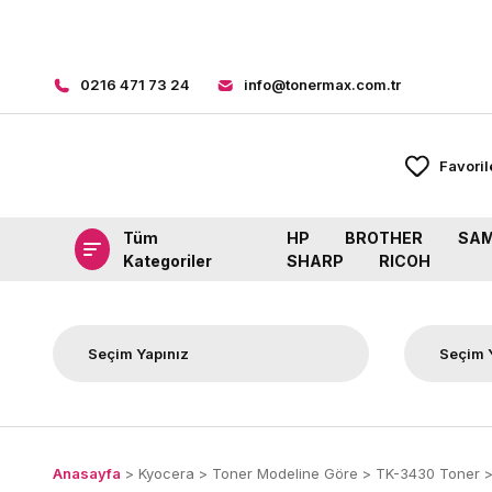
0216 471 73 24
info@tonermax.com.tr
Favoril
Tüm
HP
BROTHER
SA
Kategoriler
SHARP
RICOH
Anasayfa
Kyocera
Toner Modeline Göre
TK-3430 Toner