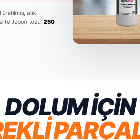
 üretilmiş, atık
alite Japon tozu.
250
DOLUM İÇİN
EKLİ PARÇA