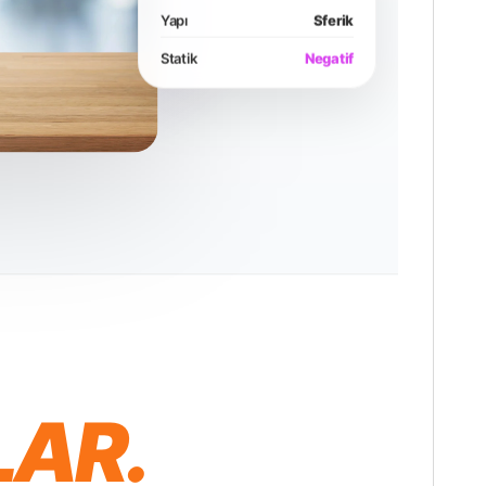
Yapı
Sferik
Statik
Negatif
LAR.