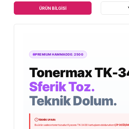
ÜRÜN BILGISI
PREMIUM HAMMADDE: 250G
Tonermax TK-3
Sferik Toz.
Teknik Dolum.
TEKNİK UYARI:
Bu ürün sadece toner tozudur. Kyocera TK-3430 kartuşlarını doldururken
ÇİP DEĞİŞİ