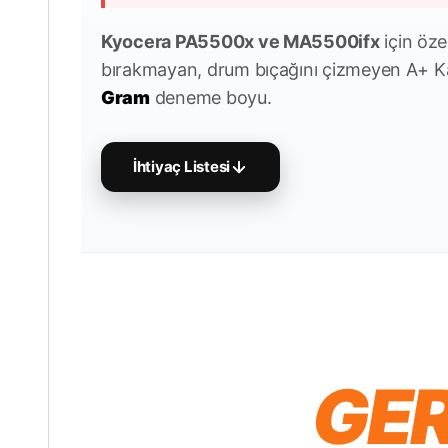
Kyocera PA5500x ve MA5500ifx
için özel
bırakmayan, drum bıçağını çizmeyen A+ K
Gram
deneme boyu.
İhtiyaç Listesi
GER