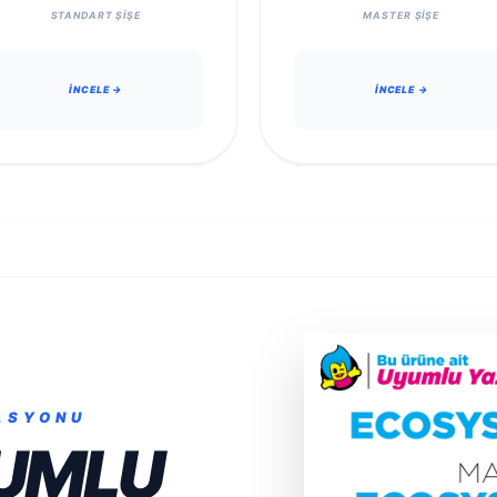
STANDART ŞIŞE
MASTER ŞIŞE
İNCELE →
İNCELE →
ASYONU
UMLU