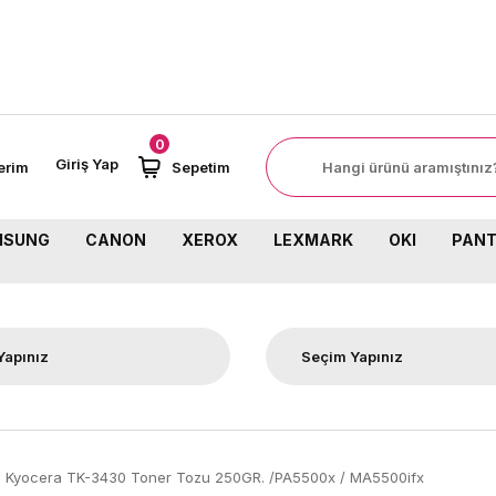
8000 TL ÜZERİ SİPARİŞLERİNİZDE K
0
Giriş Yap
erim
Sepetim
MSUNG
CANON
XEROX
LEXMARK
OKI
PAN
Kyocera TK-3430 Toner Tozu 250GR. /PA5500x / MA5500ifx