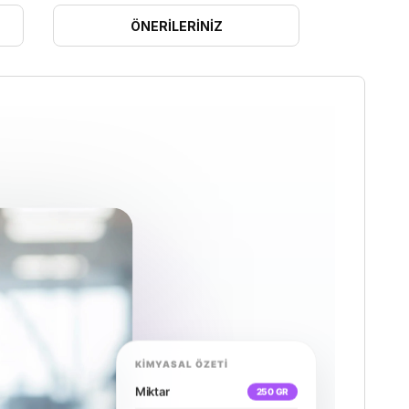
ÖNERILERINIZ
KİMYASAL ÖZETİ
Miktar
250 GR