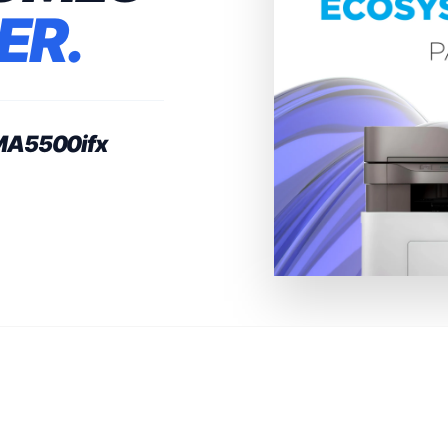
ER.
MA5500ifx