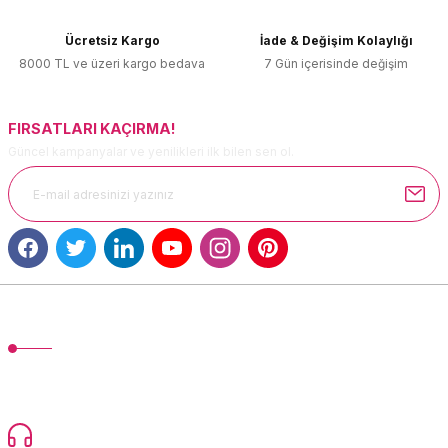
Ürün bilgilerinde hatalar bulunuyor.
Ücretsiz Kargo
İade & Değişim Kolaylığı
Ürün fiyatı diğer sitelerden daha pahalı.
8000 TL ve üzeri kargo bedava
7 Gün içerisinde değişim
Bu ürüne benzer farklı alternatifler olmalı.
FIRSATLARI KAÇIRMA!
Güncel kampanyalar ve yenilikleri ilk bilen sen ol.
Gönder
MÜŞTERİ HİZMETLERİ
TonerMAX® 14.000 çeşit ürünle yelpazesi ve operasyonel olarak 160
ülkeye ürün gönderimi yapan kadrosuyla hizmet vermeye devam
etmektedir.
Devamı...
0216 471 73 24