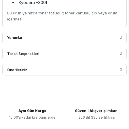
Kyocera -300I
Bu ürün yalnızca toner tozudur; toner kartuşu, çip veya drum
içermez.
Yorumlar
Taksit Seçenekleri
Bu ürüne ilk yorumu siz yapın!
Önerileriniz
Yorum Yaz
Bu ürünün fiyat bilgisi, resim, ürün açıklamalarında ve diğer
konularda yetersiz gördüğünüz noktaları öneri formunu
kullanarak tarafımıza iletebilirsiniz.
Görüş ve önerileriniz için teşekkür ederiz.
Aynı Gün Kargo
Güvenli Alışveriş İmkanı
15:00’a kadar ki siparişlerde
256 Bit SSL sertifikası
Ürün resmi kalitesiz, bozuk veya görüntülenemiyor.
Ürün açıklamasında eksik bilgiler bulunuyor.