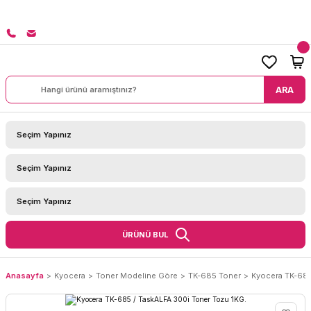
8000 TL ÜZERİ SİPARİŞLERİNİZDE KARGO BEDAVA!
ARA
ÜRÜNÜ BUL
Anasayfa
Kyocera
Toner Modeline Göre
TK-685 Toner
Kyocera TK-685