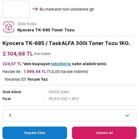
Bu markanın tüm ürünlerine git
Stok Kodu
Kyocera TK-685 Toner Tozu
Kyocera TK-685 / TaskALFA 300i Toner Tozu 1KG.
2.104,68 TL
Kdv Dahil
224,57 TL
'den başlayan
taksitlerle
satın alabilirsiniz.
Havale ile :
1.999,44 TL
(%5,00 havale indirimi)
Yorumlar (0)
Yorum Yaz
Stok Adedi
10000 Adet
Fiyat
36,84 USD + KDV
Sepete Ekle
Hemen Al