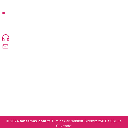
MÜŞTERİ HİZMETLERİ
TonerMAX® 14.000 çeşit ürünle yelpazesi ve operasyonel olarak 160
ülkeye ürün gönderimi yapan kadrosuyla hizmet vermeye devam
etmektedir.
Devamı...
0216 471 73 24
info@tonermax.com.tr
Üyelik
Kurumsal
Alışveriş
© 2024
tonermax.com.tr
Tüm hakları saklıdır. Sitemiz 256 Bit SSL ile
Güvende!