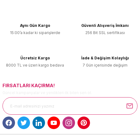
Bu ürünün fiyat bilgisi, resim, ürün açıklamalarında ve diğer
konularda yetersiz gördüğünüz noktaları öneri formunu
kullanarak tarafımıza iletebilirsiniz.
Görüş ve önerileriniz için teşekkür ederiz.
Aynı Gün Kargo
Güvenli Alışveriş İmkanı
15:00’a kadar ki siparişlerde
256 Bit SSL sertifikası
Ürün resmi kalitesiz, bozuk veya görüntülenemiyor.
Ürün açıklamasında eksik bilgiler bulunuyor.
Ürün bilgilerinde hatalar bulunuyor.
Ücretsiz Kargo
İade & Değişim Kolaylığı
Ürün fiyatı diğer sitelerden daha pahalı.
8000 TL ve üzeri kargo bedava
7 Gün içerisinde değişim
Bu ürüne benzer farklı alternatifler olmalı.
FIRSATLARI KAÇIRMA!
Güncel kampanyalar ve yenilikleri ilk bilen sen ol.
Gönder