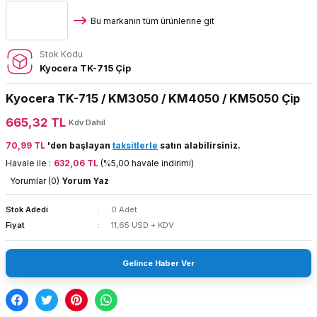
Bu markanın tüm ürünlerine git
Stok Kodu
Kyocera TK-715 Çip
Kyocera TK-715 / KM3050 / KM4050 / KM5050 Çip
665,32 TL
Kdv Dahil
70,99 TL
'den başlayan
taksitlerle
satın alabilirsiniz.
Havale ile :
632,06 TL
(%5,00 havale indirimi)
Yorumlar (0)
Yorum Yaz
Stok Adedi
0 Adet
Fiyat
11,65 USD + KDV
Gelince Haber Ver