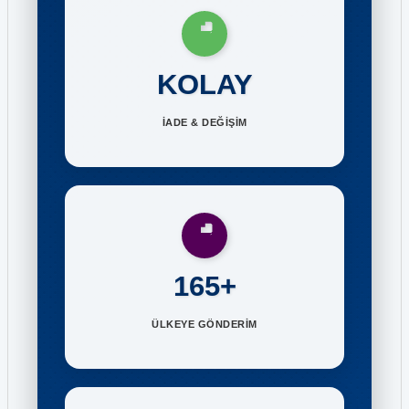
KOLAY
İADE & DEĞİŞİM
165+
ÜLKEYE GÖNDERİM