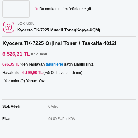
Bu markanın tüm ürünlerine git
Stok Kodu
Kyocera TK-7225 Muadil Toner(Kopya-UQM)
Kyocera TK-7225 Orjinal Toner / Taskalfa 4012i
6.526,21 TL
Kdv Dahil
696,35 TL
'den başlayan
taksitlerle
satın alabilirsiniz.
Havale ile :
6.199,90 TL
(%5,00 havale indirimi)
Yorumlar (0)
Yorum Yaz
Stok Adedi
0 Adet
Fiyat
99,00 EUR + KDV