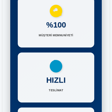
%100
MÜŞTERİ MEMNUNİYETİ
HIZLI
TESLİMAT