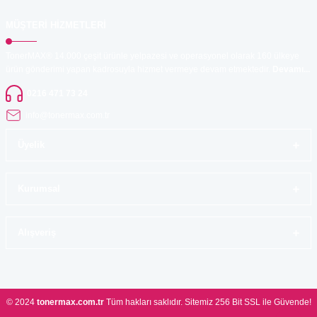
MÜŞTERİ HİZMETLERİ
TonerMAX® 14.000 çeşit ürünle yelpazesi ve operasyonel olarak 160 ülkeye
ürün gönderimi yapan kadrosuyla hizmet vermeye devam etmektedir.
Devamı...
0216 471 73 24
info@tonermax.com.tr
Üyelik
Kurumsal
Alışveriş
© 2024
tonermax.com.tr
Tüm hakları saklıdır. Sitemiz 256 Bit SSL ile Güvende!