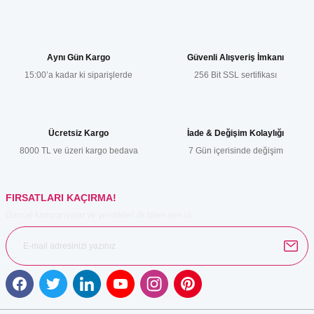
Bu ürünün fiyat bilgisi, resim, ürün açıklamalarında ve diğer
konularda yetersiz gördüğünüz noktaları öneri formunu kullanarak
tarafımıza iletebilirsiniz.
Görüş ve önerileriniz için teşekkür ederiz.
Aynı Gün Kargo
Güvenli Alışveriş İmkanı
15:00’a kadar ki siparişlerde
256 Bit SSL sertifikası
Ürün resmi kalitesiz, bozuk veya görüntülenemiyor.
Ürün açıklamasında eksik bilgiler bulunuyor.
Ürün bilgilerinde hatalar bulunuyor.
Ücretsiz Kargo
İade & Değişim Kolaylığı
Ürün fiyatı diğer sitelerden daha pahalı.
8000 TL ve üzeri kargo bedava
7 Gün içerisinde değişim
Bu ürüne benzer farklı alternatifler olmalı.
FIRSATLARI KAÇIRMA!
Güncel kampanyalar ve yenilikleri ilk bilen sen ol.
Gönder