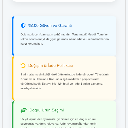
%100 Güven ve Garanti
Dolumturk.com'dan satın aldığınız tüm Tonermax® Muadil Tonerler,
teknik servis onaylı değişim garantisi altındadır ve üretim hatalarına
karşı korumalıdır.
Değişim & İade Politikası
Sarf malzemesi niteliğindeki ürünlerimizde iade süreçleri, Tüketicinin
Korunması Hakkında Kanun'un ilgili maddeleri çerçevesinde
yürütülmektedir. Detaylı bilgi için İptal ve İade Şartları sayfamızı
inceleyebilirsiniz.
Doğru Ürün Seçimi
25 yılı aşkın deneyimimizle, yazıcınız için en doğru ürünü
seçmenize yardımcı oluyoruz. Ürün uyumluluğundan emin