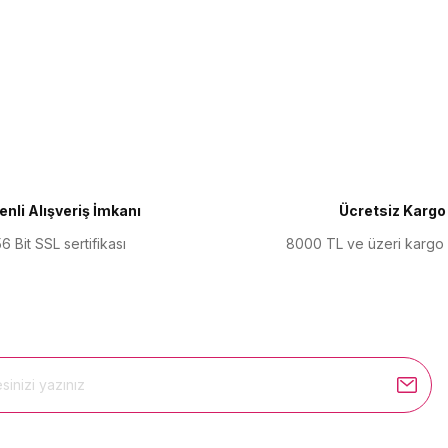
ularda yetersiz gördüğünüz noktaları öneri formunu kullanarak tarafımıza 
Bu ürüne ilk yorumu siz yapın!
Yorum Yaz
nli Alışveriş İmkanı
Ücretsiz Kargo
6 Bit SSL sertifikası
8000 TL ve üzeri kargo
Gönder