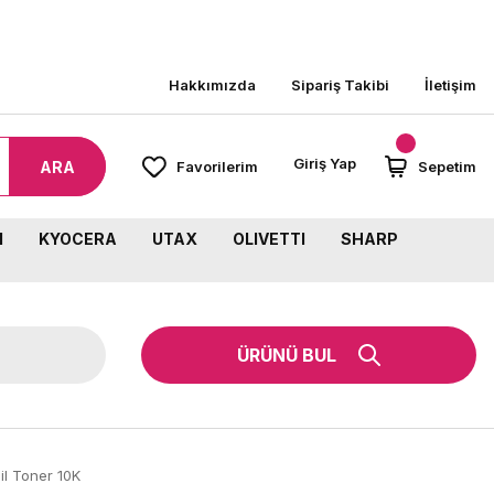
000 TL ÜZERİ SİPARİŞLERİNİZDE KARGO BEDAVA!
Hakkımızda
Sipariş Takibi
İletişim
Giriş Yap
ARA
Favorilerim
Sepetim
M
KYOCERA
UTAX
OLIVETTI
SHARP
ÜRÜNÜ BUL
l Toner 10K