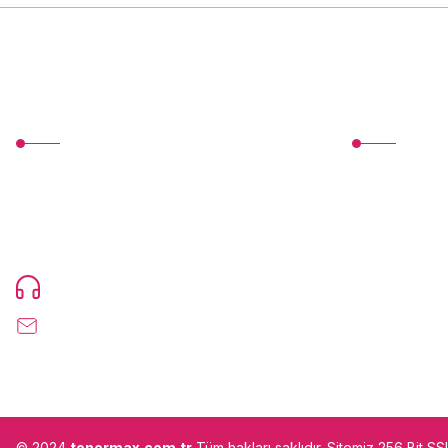
MÜŞTERİ HİZMETLERİ
Üyelik
TonerMAX® 14.000 çeşit ürünle yelpazesi ve
Yeni Üyelik
operasyonel olarak 160 ülkeye ürün
Üye Girişi
gönderimi yapan kadrosuyla hizmet vermeye
devam etmektedir.
Devamı...
Şifremi Unuttu
0216 471 73 24
info@tonermax.com.tr
© 2024
tonermax.com.tr
Tüm hakları saklıdır. Sitemiz 256 Bit S