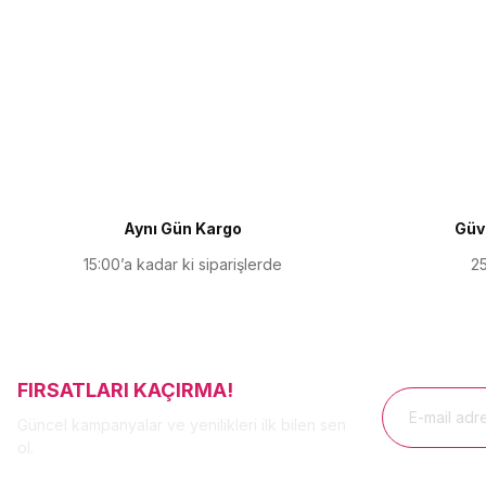
Bu ürünün fiyat bilgisi, resim, ürün açıklamalarında ve diğer kon
Görüş ve önerileriniz için teşekkür ederiz.
Ürün resmi kalitesiz, bozuk veya görüntülenemiyor.
Ürün açıklamasında eksik bilgiler bulunuyor.
Ürün bilgilerinde hatalar bulunuyor.
Ürün fiyatı diğer sitelerden daha pahalı.
Aynı Gün Kargo
Güve
Bu ürüne benzer farklı alternatifler olmalı.
15:00’a kadar ki siparişlerde
25
FIRSATLARI KAÇIRMA!
Güncel kampanyalar ve yenilikleri ilk bilen sen
ol.