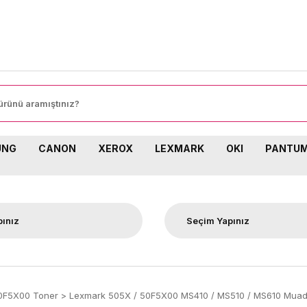
8
UNG
CANON
XEROX
LEXMARK
OKI
PANTU
0F5X00 Toner
Lexmark 505X / 50F5X00 MS410 / MS510 / MS610 Muadi