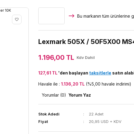
Bu markanın tüm ürünlerine g
Lexmark 505X / 50F5X00 MS4
1.196,00 TL
Kdv Dahil
127,61 TL
'den başlayan
taksitlerle
satın alabi
Havale ile :
1.136,20 TL
(%5,00 havale indirimi)
Yorumlar (0)
Yorum Yaz
Stok Adedi
22 Adet
Fiyat
20,95 USD + KDV