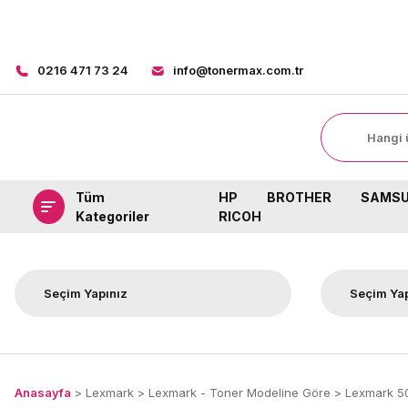
0216 471 73 24
info@tonermax.com.tr
Tüm
HP
BROTHER
SAMS
Kategoriler
RICOH
Anasayfa
Lexmark
Lexmark - Toner Modeline Göre
Lexmark 5