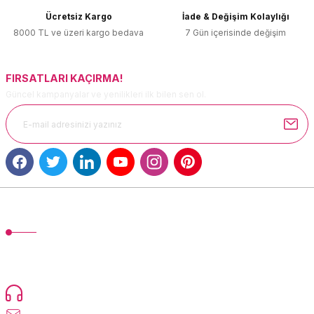
Ürün bilgilerinde hatalar bulunuyor.
Ücretsiz Kargo
İade & Değişim Kolaylığı
Ürün fiyatı diğer sitelerden daha pahalı.
8000 TL ve üzeri kargo bedava
7 Gün içerisinde değişim
Bu ürüne benzer farklı alternatifler olmalı.
FIRSATLARI KAÇIRMA!
Güncel kampanyalar ve yenilikleri ilk bilen sen ol.
Gönder
MÜŞTERİ HİZMETLERİ
TonerMAX® 14.000 çeşit ürünle yelpazesi ve operasyonel olarak 160
ülkeye ürün gönderimi yapan kadrosuyla hizmet vermeye devam
etmektedir.
Devamı...
0216 471 73 24