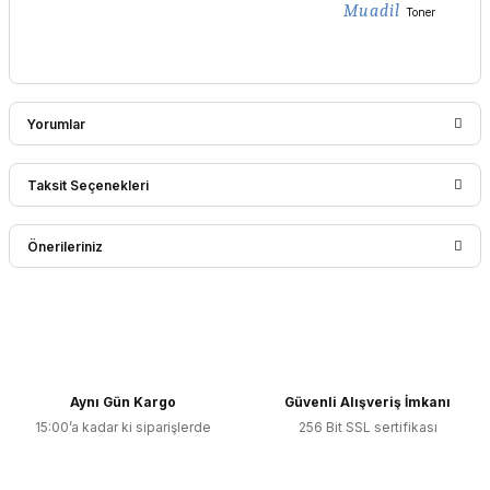
Muadil
Toner
Yorumlar
Taksit Seçenekleri
Bu ürüne ilk yorumu siz yapın!
Önerileriniz
Yorum Yaz
Bu ürünün fiyat bilgisi, resim, ürün açıklamalarında ve diğer
konularda yetersiz gördüğünüz noktaları öneri formunu
kullanarak tarafımıza iletebilirsiniz.
Görüş ve önerileriniz için teşekkür ederiz.
Aynı Gün Kargo
Güvenli Alışveriş İmkanı
15:00’a kadar ki siparişlerde
256 Bit SSL sertifikası
Ürün resmi kalitesiz, bozuk veya görüntülenemiyor.
Ürün açıklamasında eksik bilgiler bulunuyor.