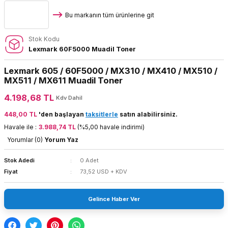
Bu markanın tüm ürünlerine git
Stok Kodu
Lexmark 60F5000 Muadil Toner
Lexmark 605 / 60F5000 / MX310 / MX410 / MX510 /
MX511 / MX611 Muadil Toner
4.198,68 TL
Kdv Dahil
448,00 TL
'den başlayan
taksitlerle
satın alabilirsiniz.
Havale ile :
3.988,74 TL
(%5,00 havale indirimi)
Yorumlar (0)
Yorum Yaz
Stok Adedi
0 Adet
Fiyat
73,52 USD + KDV
Gelince Haber Ver