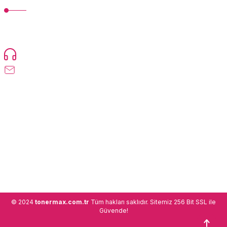
TonerMAX® 14.000 çeşit ürünle yelpazesi ve operasyonel olarak 160
ülkeye ürün gönderimi yapan kadrosuyla hizmet vermeye devam
etmektedir.
Devamı...
0216 471 73 24
info@tonermax.com.tr
Üyelik
Kurumsal
Alışveriş
© 2024
tonermax.com.tr
Tüm hakları saklıdır. Sitemiz 256 Bit SSL ile
Güvende!