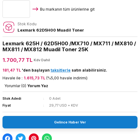
Bu markanın tüm ürünlerine git
Stok Kodu
Lexmark 62D5H00 Muadil Toner
Lexmark 625H / 62D5H00 /MX710 / MX711 / MX810 /
MX811 / MX812 Muadil Toner 25K
1.700,77 TL
Kdv Dahil
181,47 TL
'den başlayan
taksitlerle
satın alabilirsiniz.
Havale ile :
1.615,73 TL
(%5,00 havale indirimi)
Yorumlar (0)
Yorum Yaz
Stok Adedi
0 Adet
Fiyat
29,77 USD + KDV
Gelince Haber Ver