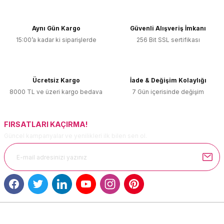
kullanarak tarafımıza iletebilirsiniz.
Görüş ve önerileriniz için teşekkür ederiz.
Aynı Gün Kargo
Güvenli Alışveriş İmkanı
15:00’a kadar ki siparişlerde
256 Bit SSL sertifikası
Ürün resmi kalitesiz, bozuk veya görüntülenemiyor.
Ürün açıklamasında eksik bilgiler bulunuyor.
Ürün bilgilerinde hatalar bulunuyor.
Ücretsiz Kargo
İade & Değişim Kolaylığı
Ürün fiyatı diğer sitelerden daha pahalı.
8000 TL ve üzeri kargo bedava
7 Gün içerisinde değişim
Bu ürüne benzer farklı alternatifler olmalı.
FIRSATLARI KAÇIRMA!
Güncel kampanyalar ve yenilikleri ilk bilen sen ol.
Gönder
MÜŞTERİ HİZMETLERİ