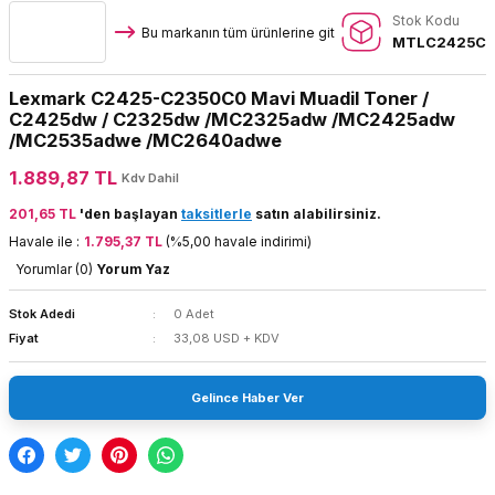
Stok Kodu
Bu markanın tüm ürünlerine git
MTLC2425C
Lexmark C2425-C2350C0 Mavi Muadil Toner /
C2425dw / C2325dw /MC2325adw /MC2425adw
/MC2535adwe /MC2640adwe
1.889,87 TL
Kdv Dahil
201,65 TL
'den başlayan
taksitlerle
satın alabilirsiniz.
Havale ile :
1.795,37 TL
(%5,00 havale indirimi)
Yorumlar (0)
Yorum Yaz
Stok Adedi
0 Adet
Fiyat
33,08 USD + KDV
Gelince Haber Ver