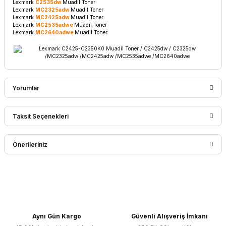
Lexmark
C2535dw
Muadil Toner
Lexmark
MC2325adw
Muadil Toner
Lexmark
MC2425adw
Muadil Toner
Lexmark
MC2535adwe
Muadil Toner
Lexmark
MC2640adwe
Muadil Toner
Yorumlar
Taksit Seçenekleri
Bu ürüne ilk yorumu siz yapın!
Önerileriniz
Yorum Yaz
Bu ürünün fiyat bilgisi, resim, ürün açıklamalarında ve diğer
konularda yetersiz gördüğünüz noktaları öneri formunu
kullanarak tarafımıza iletebilirsiniz.
Görüş ve önerileriniz için teşekkür ederiz.
Aynı Gün Kargo
Güvenli Alışveriş İmkanı