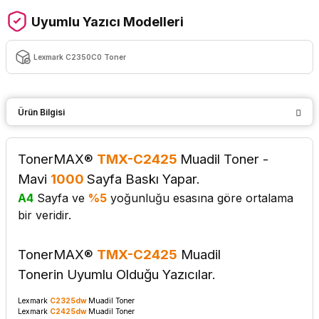
Uyumlu Yazıcı Modelleri
Lexmark C2350C0 Toner
Ürün Bilgisi
TonerMAX®
TMX-C2425
Muadil Toner -
Mavi
1000
Sayfa Baskı Yapar.
A4
Sayfa ve
%5
yoğunluğu esasına göre ortalama
bir veridir.
TonerMAX®
TMX-C2425
Muadil
Tonerin
Uyumlu Olduğu Yazıcılar.
Lexmark
C2325dw
Muadil Toner
Lexmark
C2425dw
Muadil Toner