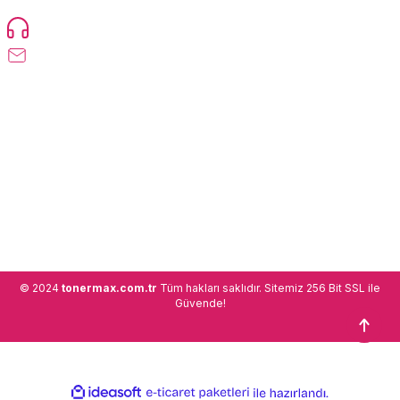
0216 471 73 24
info@tonermax.com.tr
Üyelik
Kurumsal
Alışveriş
© 2024
tonermax.com.tr
Tüm hakları saklıdır. Sitemiz 256 Bit SSL ile
Güvende!
ideasoft
ile
e-