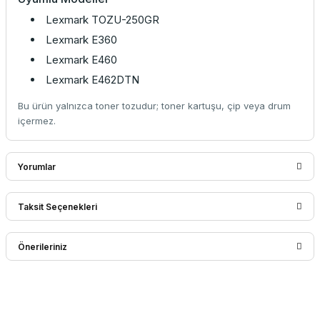
Lexmark TOZU-250GR
Lexmark E360
Lexmark E460
Lexmark E462DTN
Bu ürün yalnızca toner tozudur; toner kartuşu, çip veya drum
içermez.
Yorumlar
Taksit Seçenekleri
Bu ürüne ilk yorumu siz yapın!
Önerileriniz
Yorum Yaz
Bu ürünün fiyat bilgisi, resim, ürün açıklamalarında ve diğer
konularda yetersiz gördüğünüz noktaları öneri formunu
kullanarak tarafımıza iletebilirsiniz.