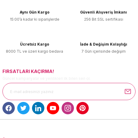
Görüş ve önerileriniz için teşekkür ederiz.
Aynı Gün Kargo
Güvenli Alışveriş İmkanı
15:00’a kadar ki siparişlerde
256 Bit SSL sertifikası
Ürün resmi kalitesiz, bozuk veya görüntülenemiyor.
Ürün açıklamasında eksik bilgiler bulunuyor.
Ürün bilgilerinde hatalar bulunuyor.
Ücretsiz Kargo
İade & Değişim Kolaylığı
Ürün fiyatı diğer sitelerden daha pahalı.
8000 TL ve üzeri kargo bedava
7 Gün içerisinde değişim
Bu ürüne benzer farklı alternatifler olmalı.
FIRSATLARI KAÇIRMA!
Güncel kampanyalar ve yenilikleri ilk bilen sen ol.
Gönder
MÜŞTERİ HİZMETLERİ