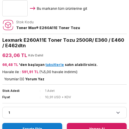
Bu markanın tüm ürünlerine git
Stok Kodu
Toner Max® E260A11E Toner Tozu
Lexmark E260A11E Toner Tozu 250GR/ E360 / E460
/ E462dtn
623,06 TL
Kdv Dahil
66,48 TL
'den başlayan
taksitlerle
satın alabilirsiniz.
Havale ile :
591,91 TL
(%5,00 havale indirimi)
Yorumlar (0)
Yorum Yaz
Stok Adedi
1 Adet
Fiyat
10,91 USD + KDV
Sepete Ekle
Hemen Al