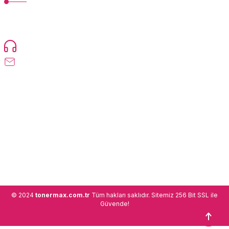
TonerMAX® 14.000 çeşit ürünle yelpazesi ve operasyonel olarak 160
ülkeye ürün gönderimi yapan kadrosuyla hizmet vermeye devam
etmektedir.
Devamı...
0216 471 73 24
info@tonermax.com.tr
Üyelik
Kurumsal
Alışveriş
© 2024
tonermax.com.tr
Tüm hakları saklıdır. Sitemiz 256 Bit SSL ile
Güvende!