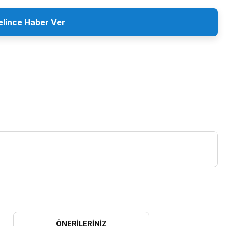
elince Haber Ver
ÖNERILERINIZ