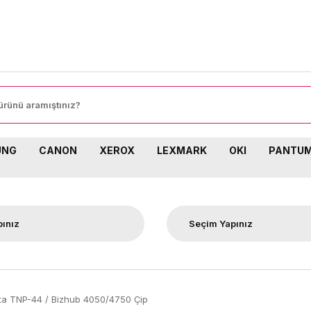
UNG
CANON
XEROX
LEXMARK
OKI
PANTU
ta TNP-44 / Bizhub 4050/4750 Çip