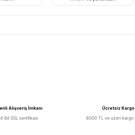
ularda yetersiz gördüğünüz noktaları öneri formunu kullanarak tarafımıza 
Bu ürüne ilk yorumu siz yapın!
Yorum Yaz
nli Alışveriş İmkanı
Ücretsiz Kargo
6 Bit SSL sertifikası
8000 TL ve üzeri kargo