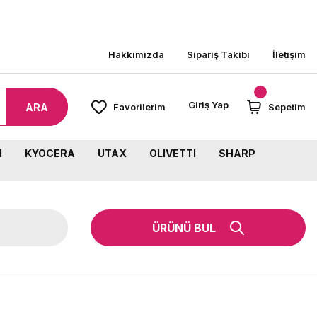
8000 TL ÜZERİ SİPARİŞLERİNİZDE KARGO BEDAVA!
Hakkımızda
Sipariş Takibi
İletişim
Giriş Yap
ARA
Favorilerim
Sepetim
M
KYOCERA
UTAX
OLIVETTI
SHARP
ÜRÜNÜ BUL