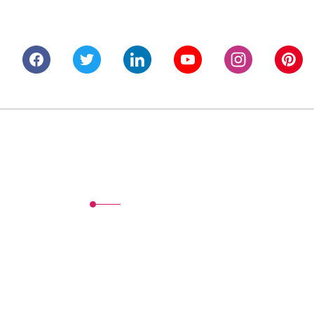
Alışveriş
Mesafeli Satış Sözleşmesi
Gizlilik ve Güvenlik
İptal İade Koşullari
Kişisel Veriler Politikası