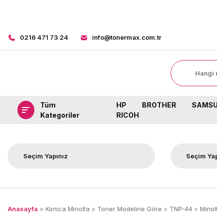
0216 471 73 24
info@tonermax.com.tr
Tüm
HP
BROTHER
SAMS
Kategoriler
RICOH
Anasayfa
Konica Minolta
Toner Modeline Göre
TNP-44
Minol