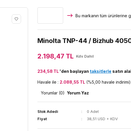
Bu markanın tüm ürünlerine g
Minolta TNP-44 / Bizhub 405
2.198,47 TL
Kdv Dahil
234,58 TL
'den başlayan
taksitlerle
satın alab
Havale ile :
2.088,55 TL
(%5,00 havale indirimi)
Yorumlar (0)
Yorum Yaz
Stok Adedi
0 Adet
Fiyat
38,51 USD + KDV