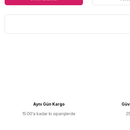
Bu ürünün fiyat bilgisi, resim, ürün açıklamalarında ve diğer kon
Görüş ve önerileriniz için teşekkür ederiz.
Ürün resmi kalitesiz, bozuk veya görüntülenemiyor.
Ürün açıklamasında eksik bilgiler bulunuyor.
Ürün bilgilerinde hatalar bulunuyor.
Ürün fiyatı diğer sitelerden daha pahalı.
Aynı Gün Kargo
Güve
Bu ürüne benzer farklı alternatifler olmalı.
15:00’a kadar ki siparişlerde
25