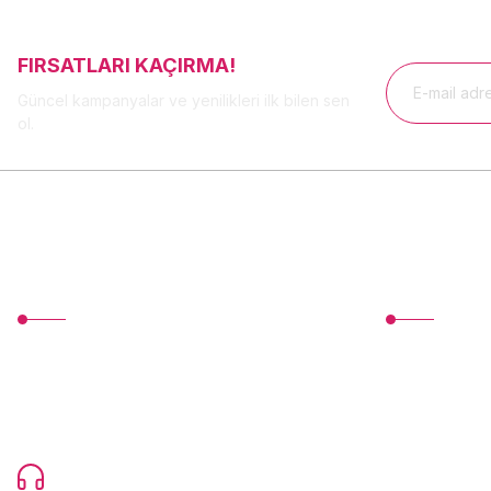
FIRSATLARI KAÇIRMA!
Güncel kampanyalar ve yenilikleri ilk bilen sen
ol.
MÜŞTERİ HİZMETLERİ
Üyelik
TonerMAX® 14.000 çeşit ürünle yelpazesi ve
Yeni Üyelik
operasyonel olarak 160 ülkeye ürün
Üye Girişi
gönderimi yapan kadrosuyla hizmet vermeye
devam etmektedir.
Devamı...
Şifremi Unuttu
0216 471 73 24