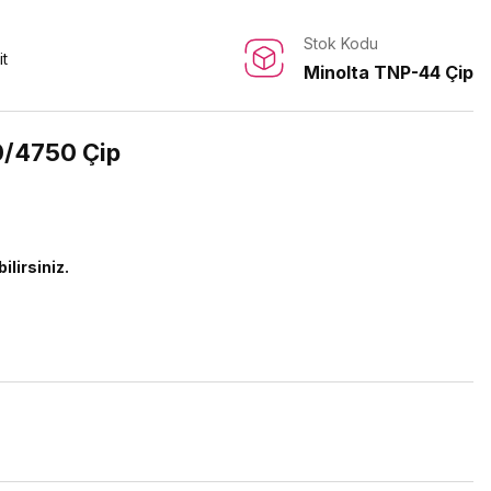
Stok Kodu
it
Minolta TNP-44 Çip
0/4750 Çip
ilirsiniz.