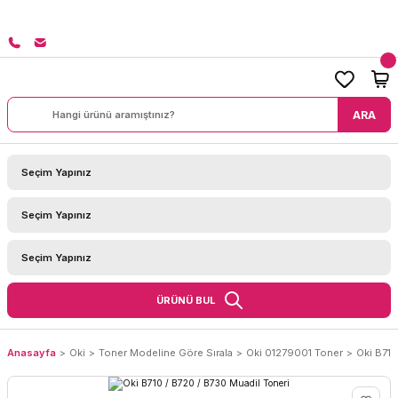
8000 TL ÜZERİ SİPARİŞLERİNİZDE KARGO BEDAVA!
ARA
ÜRÜNÜ BUL
Anasayfa
Oki
Toner Modeline Göre Sırala
Oki 01279001 Toner
Oki B710