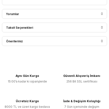
Yorumlar
Taksit Seçenekleri
Bu ürüne ilk yorumu siz yapın!
Önerileriniz
Yorum Yaz
Bu ürünün fiyat bilgisi, resim, ürün açıklamalarında ve diğer
konularda yetersiz gördüğünüz noktaları öneri formunu
kullanarak tarafımıza iletebilirsiniz.
Görüş ve önerileriniz için teşekkür ederiz.
Aynı Gün Kargo
Güvenli Alışveriş İmkanı
15:00’a kadar ki siparişlerde
256 Bit SSL sertifikası
Ürün resmi kalitesiz, bozuk veya görüntülenemiyor.
Ürün açıklamasında eksik bilgiler bulunuyor.
Ürün bilgilerinde hatalar bulunuyor.
Ücretsiz Kargo
İade & Değişim Kolaylığı
Ürün fiyatı diğer sitelerden daha pahalı.
8000 TL ve üzeri kargo bedava
7 Gün içerisinde değişim