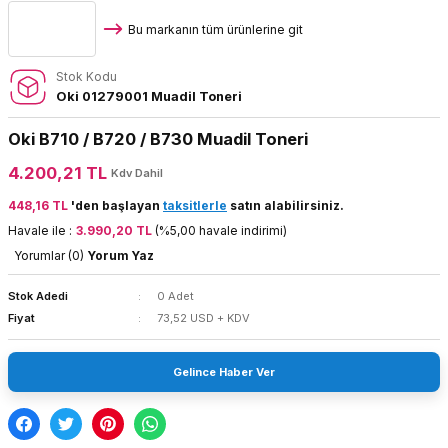
Bu markanın tüm ürünlerine git
Stok Kodu
Oki 01279001 Muadil Toneri
Oki B710 / B720 / B730 Muadil Toneri
4.200,21 TL
Kdv Dahil
448,16 TL
'den başlayan
taksitlerle
satın alabilirsiniz.
Havale ile :
3.990,20 TL
(%5,00 havale indirimi)
Yorumlar (0)
Yorum Yaz
Stok Adedi
0 Adet
Fiyat
73,52 USD + KDV
Gelince Haber Ver