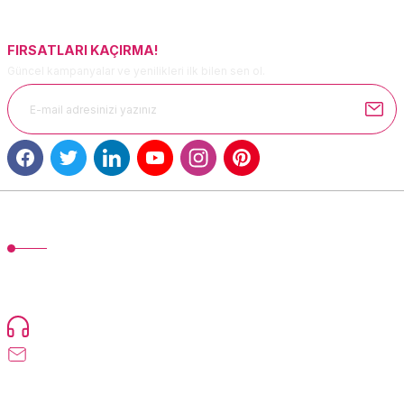
Bu ürüne benzer farklı alternatifler olmalı.
FIRSATLARI KAÇIRMA!
Güncel kampanyalar ve yenilikleri ilk bilen sen ol.
Gönder
MÜŞTERİ HİZMETLERİ
TonerMAX® 14.000 çeşit ürünle yelpazesi ve operasyonel olarak 160
ülkeye ürün gönderimi yapan kadrosuyla hizmet vermeye devam
etmektedir.
Devamı...
0216 471 73 24
info@tonermax.com.tr
Üyelik